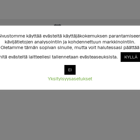
Ei tuloksia.
N
ivustomme käyttää evästeitä käyttäjäkokemuksen parantamisee
o
kävijätietojen analysointiin ja kohdennettuun markkinointiin.
t
Oletamme tämän sopivan sinulle, mutta voit halutessasi päättää
i
itä evästeitä laitteellesi tallennetaan evästeaseuksista.
KYLLÄ
c
e
EI
Yksityisyysasetukset