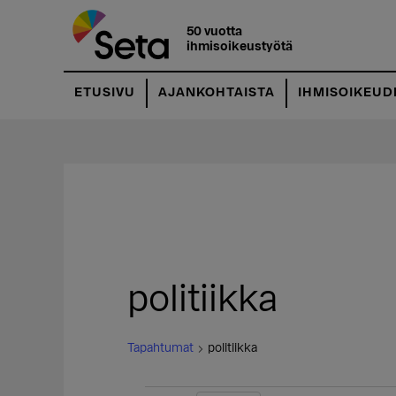
Hyppää
pääsisältöön
50 vuotta
ihmisoikeustyötä
ETUSIVU
AJANKOHTAISTA
IHMISOIKEUD
politiikka
Tapahtumat
politiikka