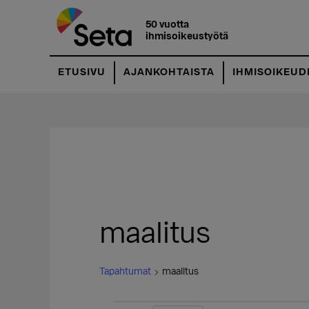
Hyppää
pääsisältöön
50 vuotta
ihmisoikeustyötä
ETUSIVU
AJANKOHTAISTA
IHMISOIKEUD
maalitus
Tapahtumat
maalitus