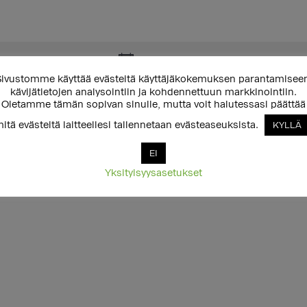
Ei tuloksia.
N
ivustomme käyttää evästeitä käyttäjäkokemuksen parantamisee
o
kävijätietojen analysointiin ja kohdennettuun markkinointiin.
t
Oletamme tämän sopivan sinulle, mutta voit halutessasi päättää
i
itä evästeitä laitteellesi tallennetaan evästeaseuksista.
KYLLÄ
c
e
EI
Yksityisyysasetukset