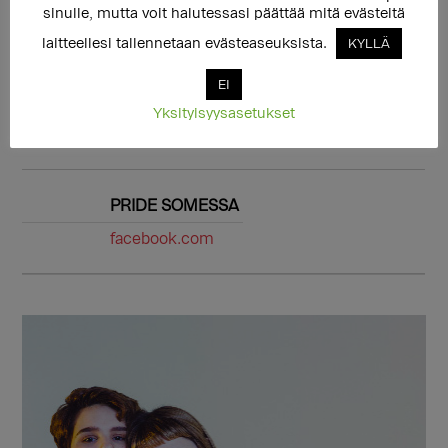
sinulle, mutta voit halutessasi päättää mitä evästeitä
loviisapride.fi
laitteellesi tallennetaan evästeaseuksista.
KYLLÄ
EI
PRIDE SOMESSA
Yksityisyysasetukset
instagram.com
PRIDE SOMESSA
facebook.com