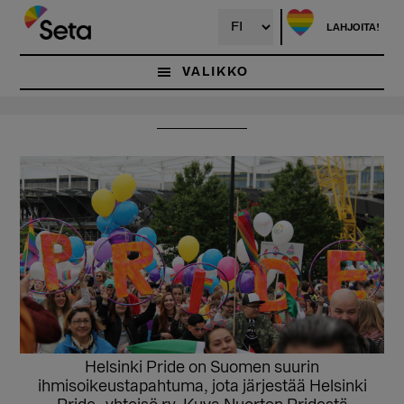
Hyppää
Hyppää
pääsisältöön
ensisijaiseen
LAHJOITA!
sivupalkkiin
VALIKKO
Helsinki Pride on Suomen suurin
ihmisoikeustapahtuma, jota järjestää Helsinki