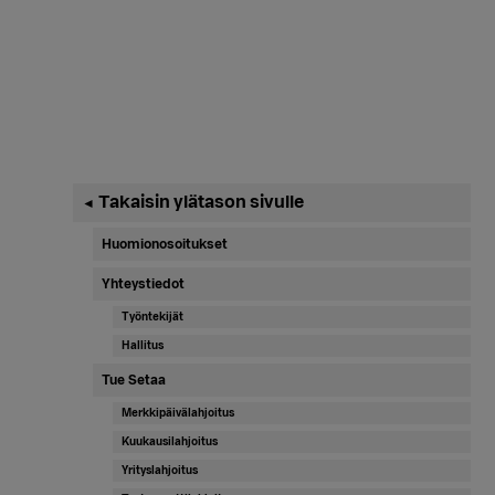
Ensisijainen
Takaisin ylätason sivulle
◄
sivupalkki
Huomionosoitukset
Yhteystiedot
Työntekijät
Hallitus
Tue Setaa
Merkkipäivälahjoitus
Kuukausilahjoitus
Yrityslahjoitus