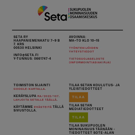
SETA RY
AVOINNA:
HAAPANIEMENKATU 7–9 B
MA–TO KLO 10–15
7. KRS
00530 HELSINKI
TYÖNTEKIJÖIDEN
YHTEYSTIEDOT
INFO@SETA.FI
Y-TUNNUS: 0661747-4
TIETOSUOJASELOSTE
(INFORMOINTIASIAKIRJA)
TOIMISTON SIJAINTI
TILAA SETAN KOULUTUS- JA
.
YLEISTIEDOTTEET
GOOGLE-KARTALLA
KERÄYSLUPA
.
RA/2022/107
TILAA
.
LAHJOITA SETALLE TÄÄLLÄ
TILAA SETAN
KÄYTÄMME
TÄLLÄ
EVÄSTEITÄ
MEDIATIEDOTTEET
SIVUSTOLLA.
TILAA
TILAA SUKUPUOLEN
MONINAISUUS TÄÄNÄÄN -
TIEDOTTEET SOTE-ALAN