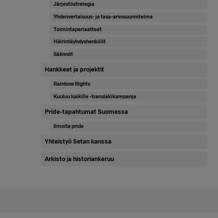
Järjestöstrategia
Yhdenvertaisuus- ja tasa-arvosuunnitelma
Toimintaperiaatteet
Häirintäyhdyshenkilöt
Säännöt
Hankkeet ja projektit
Rainbow Rights
Kuuluu kaikille -translakikampanja
Pride-tapahtumat Suomessa
Ilmoita pride
Yhteistyö Setan kanssa
Arkisto ja historiankeruu