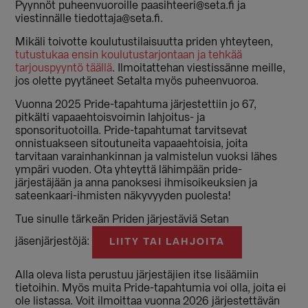
Pyynnöt puheenvuoroille paasihteeri@seta.fi ja
viestinnälle tiedottaja@seta.fi.
Mikäli toivotte koulutustilaisuutta priden yhteyteen,
tutustukaa ensin koulutustarjontaan ja tehkää
tarjouspyyntö täällä
. Ilmoitattehan viestissänne meille,
jos olette pyytäneet Setalta myös puheenvuoroa.
Vuonna 2025 Pride-tapahtuma järjestettiin jo 67,
pitkälti vapaaehtoisvoimin lahjoitus- ja
sponsorituotoilla. Pride-tapahtumat tarvitsevat
onnistuakseen sitoutuneita vapaaehtoisia, joita
tarvitaan varainhankinnan ja valmistelun vuoksi lähes
ympäri vuoden. Ota yhteyttä lähimpään pride-
järjestäjään ja anna panoksesi ihmisoikeuksien ja
sateenkaari-ihmisten näkyvyyden puolesta!
Tue sinulle tärkeän Priden järjestäviä Setan
jäsenjärjestöjä:
LIITY TAI LAHJOITA
Alla oleva lista perustuu järjestäjien itse lisäämiin
tietoihin. Myös muita Pride-tapahtumia voi olla, joita ei
ole listassa. Voit ilmoittaa vuonna 2026 järjestettävän