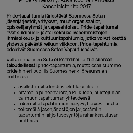
Pride -yhteisö ry. Kuva Nuorten Pridestä
Kansalaistorilta 2017.
Pride-tapahtumia järjestävät Suomessa Setan
jäsenjärjestöt, yritykset, muut organisaatiot,
opiskelijaryhmät ja vapaaehtoiset. Pride-tapahtumat
ovat sukupuoli- ja/tai seksuaalivähemmistöjen
ihmisoikeus- ja kulttuuritapahtumia, jotka voivat kestää
yhdestä päivästä reiluun viikkoon. Pride-tapahtumia
edelsivät Suomessa Setan Vapautuspäivät.
Valtakunnallinen Seta
ei koordinoi
tai
tue suoraan
taloudellisesti
pride-tapahtumia, mutta osallistumme
prideihin eri puolilla Suomea henkilöresurssien
puitteissa:
osallistumalla keskustelutilaisuuksiin
pitämällä puheenvuoroja kulkueen, puistojuhlan
tai muun tapahtuman yhteydessä
tukemalla tapahtumien näkyvyyttä viestinnällä
tekemällä jäsenjärjestöjen järjestämiin
tapahtumiin lahjoituspyyntöjä rahankeruuluvan
puitteissa.