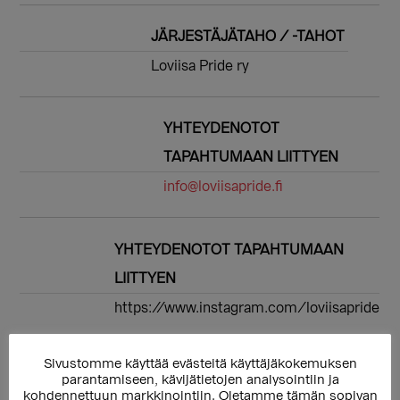
JÄRJESTÄJÄTAHO / -TAHOT
Loviisa Pride ry
YHTEYDENOTOT
TAPAHTUMAAN LIITTYEN
info@loviisapride.fi
YHTEYDENOTOT TAPAHTUMAAN
LIITTYEN
https://www.instagram.com/loviisapride
Sivustomme käyttää evästeitä käyttäjäkokemuksen
PRIDEN OHJELMA /
parantamiseen, kävijätietojen analysointiin ja
kohdennettuun markkinointiin. Oletamme tämän sopivan
VERKKOSIVUSTO