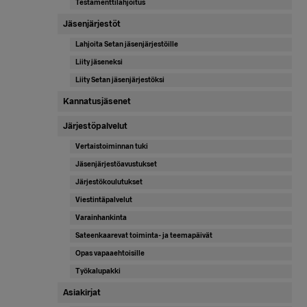
Testamenttilahjoitus
Jäsenjärjestöt
Lahjoita Setan jäsenjärjestöille
Liity jäseneksi
Liity Setan jäsenjärjestöksi
Kannatusjäsenet
Järjestöpalvelut
Vertaistoiminnan tuki
Jäsenjärjestöavustukset
Järjestökoulutukset
Viestintäpalvelut
Varainhankinta
Sateenkaarevat toiminta- ja teemapäivät
Opas vapaaehtoisille
Työkalupakki
Asiakirjat