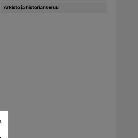
Arkisto ja historiankeruu
n,