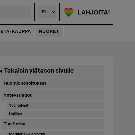
LAHJOITA!
SETA-KAUPPA
NUORET
Ensisijainen
Takaisin ylätason sivulle
◄
sivupalkki
Huomionosoitukset
Yhteystiedot
Työntekijät
Hallitus
Tue Setaa
Merkkipäivälahjoitus