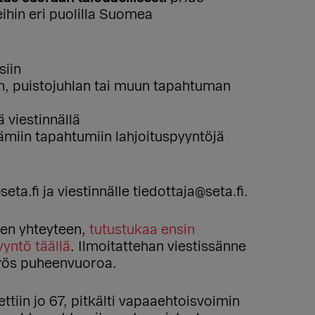
ihin eri puolilla Suomea
siin
n, puistojuhlan tai muun tapahtuman
 viestinnällä
tämiin tapahtumiin lahjoituspyyntöjä
a.fi ja viestinnälle tiedottaja@seta.fi.
iden yhteyteen,
tutustukaa ensin
yntö täällä
. Ilmoitattehan viestissänne
myös puheenvuoroa.
tiin jo 67, pitkälti vapaaehtoisvoimin