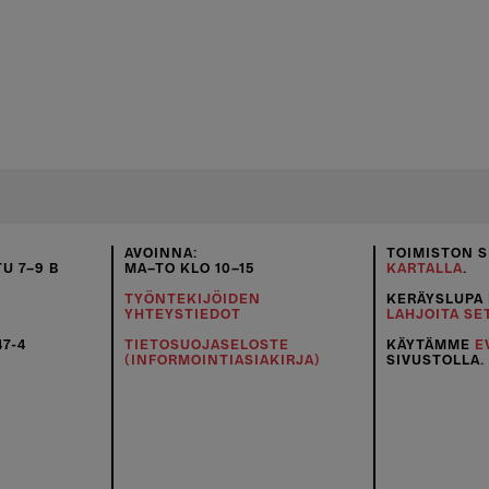
AVOINNA:
TOIMISTON S
U 7–9 B
MA–TO KLO 10–15
KARTALLA
.
TYÖNTEKIJÖIDEN
KERÄYSLUPA
YHTEYSTIEDOT
LAHJOITA SE
47-4
TIETOSUOJASELOSTE
KÄYTÄMME
E
(INFORMOINTIASIAKIRJA)
SIVUSTOLLA.