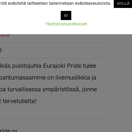
itä evästeitä laitteellesi tallennetaan evästeaseuksista.
KYLLÄ
ride
EI
Yksityisyysasetukset
alla
6
rikäs puistojuhla Eurajoki Pride tulee
Tapahtumassamme on livemusiikkia ja
a turvallisessa ympäristössä, jonne
 tervetulleita!
ride ry.