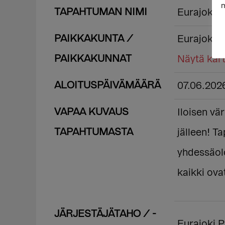
m
TAPAHTUMAN NIMI
Eurajoki P
PAIKKAKUNTA /
Eurajoki
PAIKKAKUNNAT
Näytä kart
ALOITUSPÄIVÄMÄÄRÄ
07.06.202
VAPAA KUVAUS
Iloisen vä
TAPAHTUMASTA
jälleen! 
yhdessäolo
kaikki ovat
JÄRJESTÄJÄTAHO / -
Eurajoki P