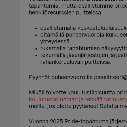
tapahtumia, mutta osallistumme pride
henkilöresurssien puitteissa:
osallistumalla keskustelutilaisuuk
pitämällä puheenvuoroja kulkuee
yhteydessä
tukemalla tapahtumien näkyvyyttä
tekemällä jäsenjärjestöjen järjes
rahankeruuluvan puitteissa.
Pyynnöt puheenvuoroille paasihteeri@set
Mikäli toivotte koulutustilaisuutta pr
koulutustarjontaan ja tehkää tarjouspy
meille, jos olette pyytäneet Setalta 
Vuonna 2025 Pride-tapahtuma järjestet