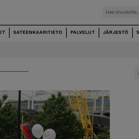
Hae
sivustolta...
ET
SATEENKAARITIETO
PALVELUT
JÄRJESTÖ