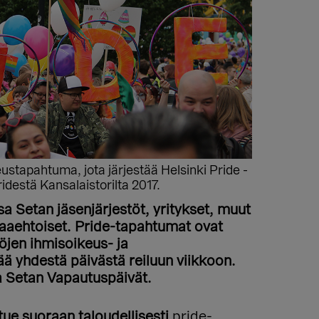
stapahtuma, jota järjestää Helsinki Pride -
idestä Kansalaistorilta 2017.
 Setan jäsenjärjestöt, yritykset, muut
paaehtoiset. Pride-tapahtumat ovat
öjen ihmisoikeus- ja
ää yhdestä päivästä reiluun viikkoon.
 Setan Vapautuspäivät.
tue suoraan taloudellisesti
pride-