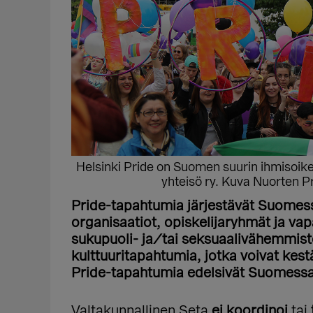
Helsinki Pride on Suomen suurin ihmisoikeu
yhteisö ry. Kuva Nuorten Pr
Pride-tapahtumia järjestävät Suomessa
organisaatiot, opiskelijaryhmät ja va
sukupuoli- ja/tai seksuaalivähemmist
kulttuuritapahtumia, jotka voivat kest
Pride-tapahtumia edelsivät Suomessa
Valtakunnallinen Seta
ei koordinoi
tai