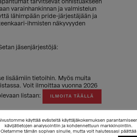
-tapahtumat tarvitsevat onnistuakseen
itaan varainhankinnan ja valmistelun
ttä lähimpään pride-järjestäjään ja
ateenkaari-ihmisten näkyvyyden
Setan jäsenjärjestöjä:
tse lisäämiin tietoihin. Myös muita
 listassa. Voit ilmoittaa vuonna 2026
olevaan listaan:
ILMOITA TÄÄLLÄ
2026
ivustomme käyttää evästeitä käyttäjäkokemuksen parantamisee
kävijätietojen analysointiin ja kohdennettuun markkinointiin.
Oletamme tämän sopivan sinulle, mutta voit halutessasi päättää