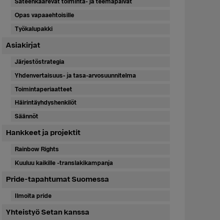
Sateenkaarevat toiminta- ja teemapäivät
Opas vapaaehtoisille
Työkalupakki
Asiakirjat
Järjestöstrategia
Yhdenvertaisuus- ja tasa-arvosuunnitelma
Toimintaperiaatteet
Häirintäyhdyshenkilöt
Säännöt
Hankkeet ja projektit
Rainbow Rights
Kuuluu kaikille -translakikampanja
Pride-tapahtumat Suomessa
Ilmoita pride
Yhteistyö Setan kanssa