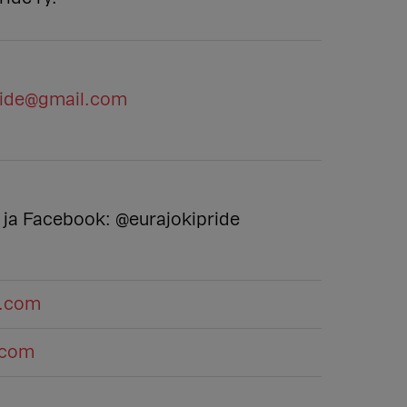
ride@gmail.com
 ja Facebook: @eurajokipride
m.com
.com