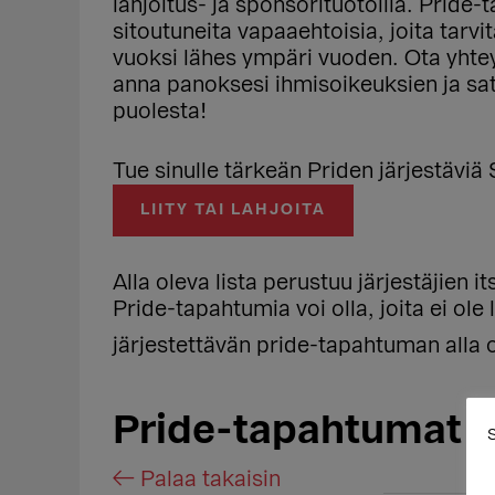
lahjoitus- ja sponsorituotoilla. Pride
sitoutuneita vapaaehtoisia, joita tarv
vuoksi lähes ympäri vuoden. Ota yhtey
anna panoksesi ihmisoikeuksien ja s
puolesta!
Tue sinulle tärkeän Priden järjestäviä 
LIITY TAI LAHJOITA
Alla oleva lista perustuu järjestäjien i
Pride-tapahtumia voi olla, joita ei ole
järjestettävän pride-tapahtuman alla 
Pride-tapahtumat 
S
← Palaa takaisin