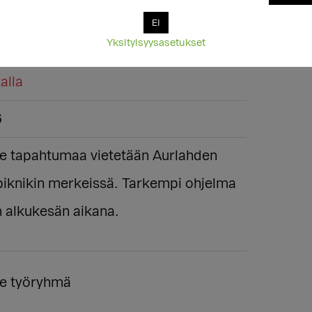
de
EI
Yksityisyysasetukset
alla
6
de tapahtumaa vietetään Aurlahden
piknikin merkeissä. Tarkempi ohjelma
n alkukesän aikana.
de työryhmä