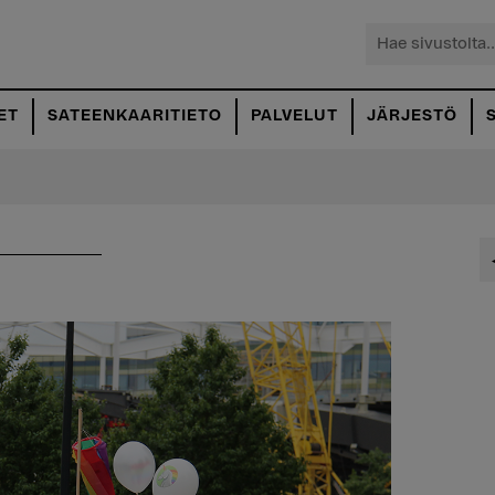
Hae
sivustolta...
ET
SATEENKAARITIETO
PALVELUT
JÄRJESTÖ