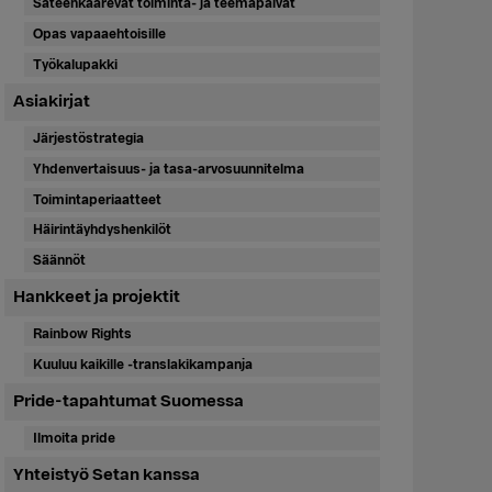
Sateenkaarevat toiminta- ja teemapäivät
Opas vapaaehtoisille
Työkalupakki
Asiakirjat
Järjestöstrategia
Yhdenvertaisuus- ja tasa-arvosuunnitelma
Toimintaperiaatteet
Häirintäyhdyshenkilöt
Säännöt
Hankkeet ja projektit
Rainbow Rights
Kuuluu kaikille -translakikampanja
Pride-tapahtumat Suomessa
Ilmoita pride
Yhteistyö Setan kanssa