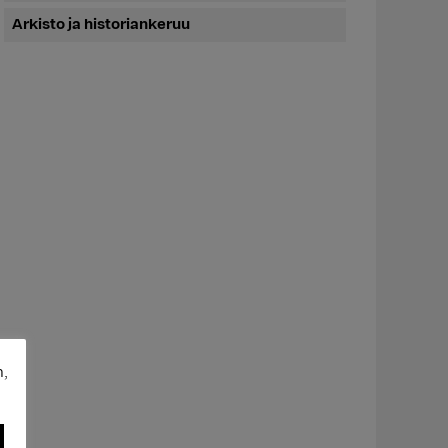
Arkisto ja historiankeruu
n,