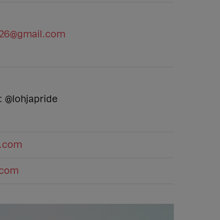
e26@gmail.com
: @lohjapride
m.com
.com