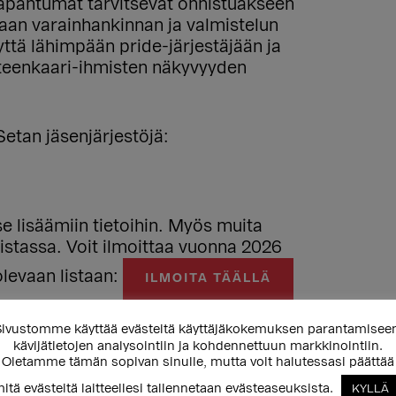
-tapahtumat tarvitsevat onnistuakseen
itaan varainhankinnan ja valmistelun
ttä lähimpään pride-järjestäjään ja
ateenkaari-ihmisten näkyvyyden
Setan jäsenjärjestöjä:
tse lisäämiin tietoihin. Myös muita
 listassa. Voit ilmoittaa vuonna 2026
olevaan listaan:
ILMOITA TÄÄLLÄ
ivustomme käyttää evästeitä käyttäjäkokemuksen parantamisee
2026
kävijätietojen analysointiin ja kohdennettuun markkinointiin.
Oletamme tämän sopivan sinulle, mutta voit halutessasi päättää
itä evästeitä laitteellesi tallennetaan evästeaseuksista.
KYLLÄ