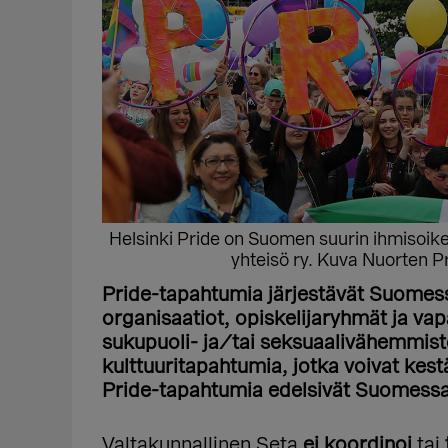
Helsinki Pride on Suomen suurin ihmisoikeu
yhteisö ry. Kuva Nuorten Pr
Pride-tapahtumia järjestävät Suomessa
organisaatiot, opiskelijaryhmät ja va
sukupuoli- ja/tai seksuaalivähemmist
kulttuuritapahtumia, jotka voivat kest
Pride-tapahtumia edelsivät Suomessa
Valtakunnallinen Seta
ei koordinoi
tai