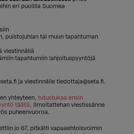
ihin eri puolilla Suomea
siin
n, puistojuhlan tai muun tapahtuman
 viestinnällä
tämiin tapahtumiin lahjoituspyyntöjä
a.fi ja viestinnälle tiedottaja@seta.fi.
iden yhteyteen,
tutustukaa ensin
yntö täällä
. Ilmoitattehan viestissänne
myös puheenvuoroa.
tiin jo 67, pitkälti vapaaehtoisvoimin