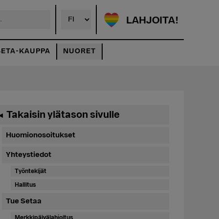
LAHJOITA!
SETA-KAUPPA
NUORET
Ensisijainen
Takaisin ylätason sivulle
◄
sivupalkki
Huomionosoitukset
Yhteystiedot
Työntekijät
Hallitus
Tue Setaa
Merkkipäivälahjoitus