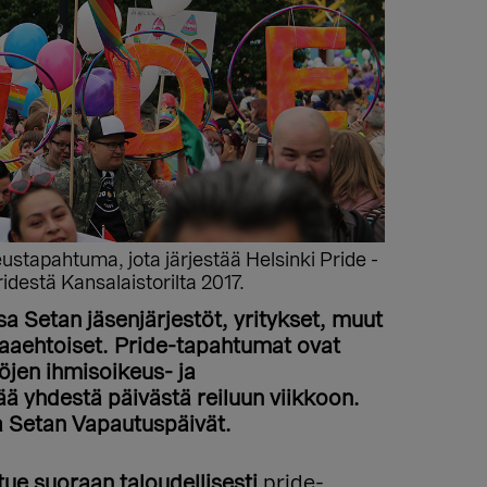
stapahtuma, jota järjestää Helsinki Pride -
idestä Kansalaistorilta 2017.
 Setan jäsenjärjestöt, yritykset, muut
paaehtoiset. Pride-tapahtumat ovat
öjen ihmisoikeus- ja
ää yhdestä päivästä reiluun viikkoon.
 Setan Vapautuspäivät.
tue suoraan taloudellisesti
pride-