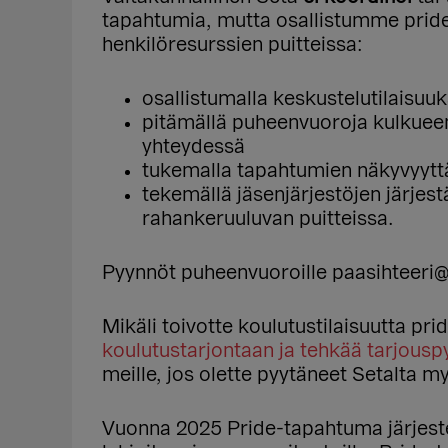
tapahtumia, mutta osallistumme pride
henkilöresurssien puitteissa:
osallistumalla keskustelutilaisuuk
pitämällä puheenvuoroja kulkuee
yhteydessä
tukemalla tapahtumien näkyvyyttä
tekemällä jäsenjärjestöjen järjes
rahankeruuluvan puitteissa.
Pyynnöt puheenvuoroille paasihteeri@set
Mikäli toivotte koulutustilaisuutta pr
koulutustarjontaan ja tehkää tarjouspy
meille, jos olette pyytäneet Setalta 
Vuonna 2025 Pride-tapahtuma järjestet