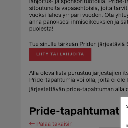
lahjoitus- ja sponsorituotoilla. Pride
sitoutuneita vapaaehtoisia, joita tarv
vuoksi lähes ympäri vuoden. Ota yhtey
anna panoksesi ihmisoikeuksien ja s
puolesta!
Tue sinulle tärkeän Priden järjestäviä 
LIITY TAI LAHJOITA
Alla oleva lista perustuu järjestäjien i
Pride-tapahtumia voi olla, joita ei ole
järjestettävän pride-tapahtuman alla 
S
Pride-tapahtumat 
← Palaa takaisin
m