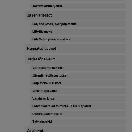
Testamenttilahjoitus
Jäsenjärjestöt
Lahjoita Setan jäsenjärjestöille
Liity jäseneksi
Liity Setan jäsenjärjestöksi
Kannatusjäsenet
Järjestöpalvelut
Vertaistoiminnan tuki
Jäsenjärjestöavustukset
Järjestökoulutukset
Viestintäpalvelut
Varainhankinta
Sateenkaarevat toiminta- ja teemapäivät
Opas vapaaehtoisille
Työkalupakki
Asiakirjat