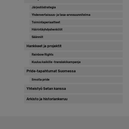
Järjestöstrategia
Yhdenvertaisuus- ja tasa-arvosuunnitelma
Toimintaperiaatteet
Häirintäyhdyshenkilöt
Säännöt
Hankkeet ja projektit
Rainbow Rights
Kuuluu kaikille -translakikampanja
Pride-tapahtumat Suomessa
Ilmoita pride
Yhteistyö Setan kanssa
Arkisto ja historiankeruu