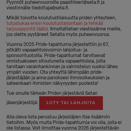
Pyynnöt puheenvuoroille paasihteeri@seta.fi ja
viestinnälle tiedottaja@seta.fi.
Mikäli toivotte koulutustilaisuutta priden yhteyteen,
tutustukaa ensin koulutustarjontaan ja tehkää
tarjouspyyntö täällä
. Ilmoitattehan viestissänne meille,
jos olette pyytäneet Setalta myös puheenvuoroa.
Vuonna 2025 Pride-tapahtuma järjestettiin jo 67,
pitkälti vapaaehtoisvoimin lahjoitus- ja
sponsorituotoilla. Pride-tapahtumat tarvitsevat
onnistuakseen sitoutuneita vapaaehtoisia, joita
tarvitaan varainhankinnan ja valmistelun vuoksi lähes
ympäri vuoden. Ota yhteyttä lähimpään pride-
järjestäjään ja anna panoksesi ihmisoikeuksien ja
sateenkaari-ihmisten näkyvyyden puolesta!
Tue sinulle tärkeän Priden järjestäviä Setan
jäsenjärjestöjä:
LIITY TAI LAHJOITA
Alla oleva lista perustuu järjestäjien itse lisäämiin
tietoihin. Myös muita Pride-tapahtumia voi olla, joita ei
ole listassa. Voit ilmoittaa vuonna 2026 järjestettävän