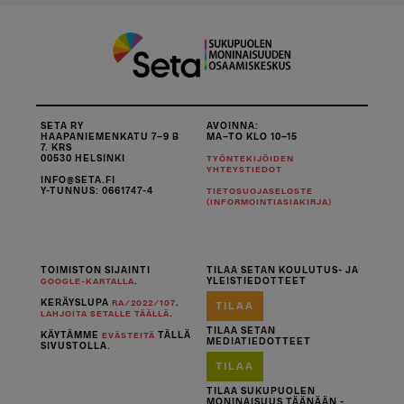
SETA RY
AVOINNA:
HAAPANIEMENKATU 7–9 B
MA–TO KLO 10–15
7. KRS
00530 HELSINKI
TYÖNTEKIJÖIDEN
YHTEYSTIEDOT
INFO@SETA.FI
Y-TUNNUS: 0661747-4
TIETOSUOJASELOSTE
(INFORMOINTIASIAKIRJA)
TOIMISTON SIJAINTI
TILAA SETAN KOULUTUS- JA
.
YLEISTIEDOTTEET
GOOGLE-KARTALLA
KERÄYSLUPA
.
RA/2022/107
TILAA
.
LAHJOITA SETALLE TÄÄLLÄ
TILAA SETAN
KÄYTÄMME
TÄLLÄ
EVÄSTEITÄ
MEDIATIEDOTTEET
SIVUSTOLLA.
TILAA
TILAA SUKUPUOLEN
MONINAISUUS TÄÄNÄÄN -