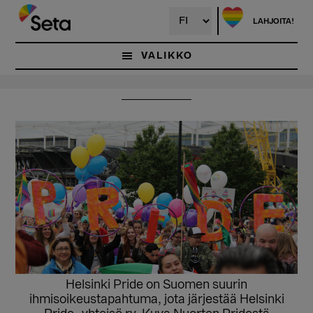
Hyppää
Hyppää
pääsisältöön
ensisijaiseen
LAHJOITA!
sivupalkkiin
VALIKKO
Helsinki Pride on Suomen suurin
ihmisoikeustapahtuma, jota järjestää Helsinki