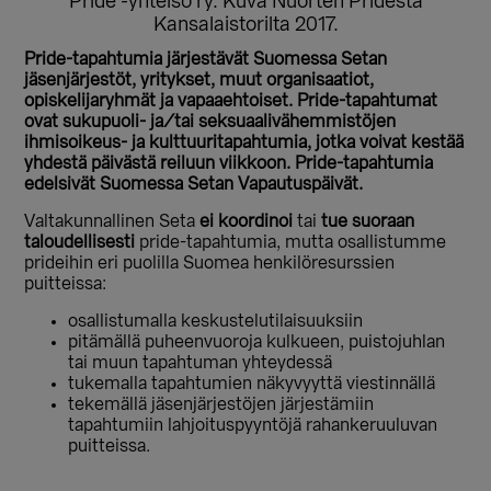
Pride -yhteisö ry. Kuva Nuorten Pridestä
Kansalaistorilta 2017.
Pride-tapahtumia järjestävät Suomessa Setan
jäsenjärjestöt, yritykset, muut organisaatiot,
opiskelijaryhmät ja vapaaehtoiset. Pride-tapahtumat
ovat sukupuoli- ja/tai seksuaalivähemmistöjen
ihmisoikeus- ja kulttuuritapahtumia, jotka voivat kestää
yhdestä päivästä reiluun viikkoon. Pride-tapahtumia
edelsivät Suomessa Setan Vapautuspäivät.
Valtakunnallinen Seta
ei koordinoi
tai
tue suoraan
taloudellisesti
pride-tapahtumia, mutta osallistumme
prideihin eri puolilla Suomea henkilöresurssien
puitteissa:
osallistumalla keskustelutilaisuuksiin
pitämällä puheenvuoroja kulkueen, puistojuhlan
tai muun tapahtuman yhteydessä
tukemalla tapahtumien näkyvyyttä viestinnällä
tekemällä jäsenjärjestöjen järjestämiin
tapahtumiin lahjoituspyyntöjä rahankeruuluvan
puitteissa.