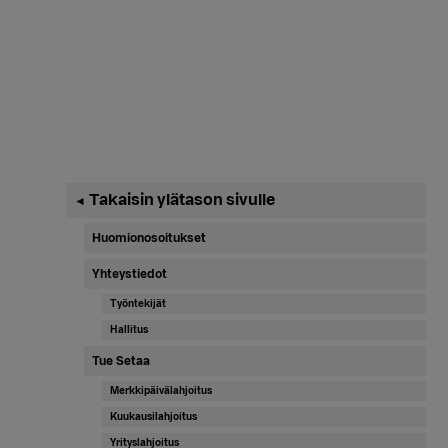
Ensisijainen
Takaisin ylätason sivulle
◄
sivupalkki
Huomionosoitukset
Yhteystiedot
Työntekijät
Hallitus
Tue Setaa
Merkkipäivälahjoitus
Kuukausilahjoitus
Yrityslahjoitus