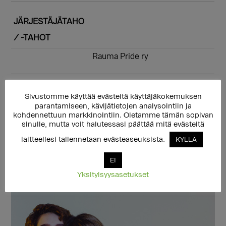
JÄRJESTÄJÄTAHO
/ -TAHOT
Rauma Pride ry
PRIDE
Sivustomme käyttää evästeitä käyttäjäkokemuksen
parantamiseen, kävijätietojen analysointiin ja
SOMESSA
kohdennettuun markkinointiin. Oletamme tämän sopivan
sinulle, mutta voit halutessasi päättää mitä evästeitä
instagram.com
laitteellesi tallennetaan evästeaseuksista.
KYLLÄ
EI
Yksityisyysasetukset