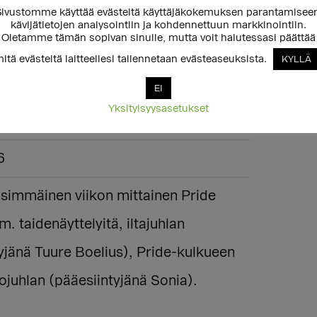
ivustomme käyttää evästeitä käyttäjäkokemuksen parantamisee
de 2026
kävijätietojen analysointiin ja kohdennettuun markkinointiin.
Oletamme tämän sopivan sinulle, mutta voit halutessasi päättää
itä evästeitä laitteellesi tallennetaan evästeaseuksista.
KYLLÄ
alla
EI
Yksityisyysasetukset
6
6
simmäinen viikon mittainen Pride
m. taidenäyttelyitä, iltajuhlan
yjänä Tuure Boelius), Pride-kulkueen
ojuhlan (pääesiintyjänä Sonia).