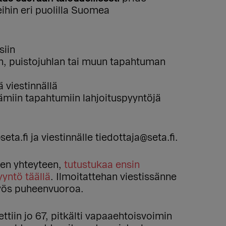
ihin eri puolilla Suomea
siin
n, puistojuhlan tai muun tapahtuman
 viestinnällä
tämiin tapahtumiin lahjoituspyyntöjä
a.fi ja viestinnälle tiedottaja@seta.fi.
iden yhteyteen,
tutustukaa ensin
yntö täällä
. Ilmoitattehan viestissänne
myös puheenvuoroa.
tiin jo 67, pitkälti vapaaehtoisvoimin