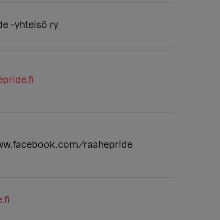
e -yhteisö ry
pride.fi
ww.facebook.com/raahepride
.fi