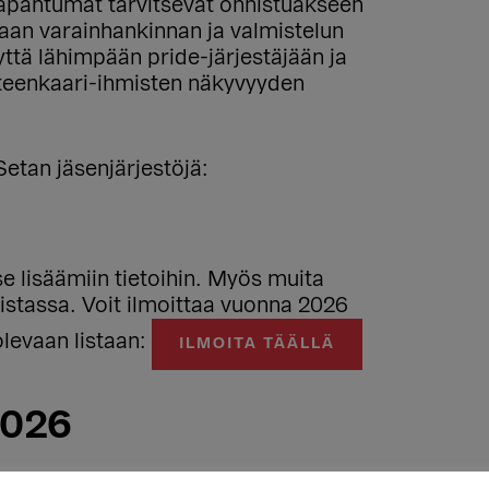
-tapahtumat tarvitsevat onnistuakseen
itaan varainhankinnan ja valmistelun
ttä lähimpään pride-järjestäjään ja
ateenkaari-ihmisten näkyvyyden
Setan jäsenjärjestöjä:
tse lisäämiin tietoihin. Myös muita
 listassa. Voit ilmoittaa vuonna 2026
olevaan listaan:
ILMOITA TÄÄLLÄ
2026