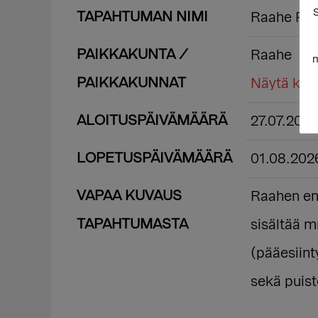
S
TAPAHTUMAN NIMI
Raahe Pri
PAIKKAKUNTA /
Raahe
m
PAIKKAKUNNAT
Näytä kart
ALOITUSPÄIVÄMÄÄRÄ
27.07.202
LOPETUSPÄIVÄMÄÄRÄ
01.08.202
VAPAA KUVAUS
Raahen en
TAPAHTUMASTA
sisältää m
(pääesiint
sekä puist