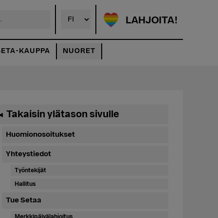
LAHJOITA!
SETA-KAUPPA
NUORET
Ensisijainen
Takaisin ylätason sivulle
◄
sivupalkki
Huomionosoitukset
Yhteystiedot
Työntekijät
Hallitus
Tue Setaa
Merkkipäivälahjoitus