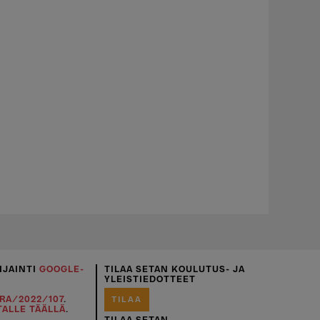
IJAINTI
GOOGLE-
TILAA SETAN KOULUTUS- JA
YLEISTIEDOTTEET
RA/2022/107
.
TILAA
TALLE TÄÄLLÄ
.
TILAA SETAN