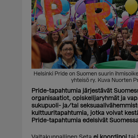
Helsinki Pride on Suomen suurin ihmisoikeu
yhteisö ry. Kuva Nuorten Pr
Pride-tapahtumia järjestävät Suomessa
organisaatiot, opiskelijaryhmät ja va
sukupuoli- ja/tai seksuaalivähemmist
kulttuuritapahtumia, jotka voivat kest
Pride-tapahtumia edelsivät Suomessa
Valtakunnallinen Seta
ei koordinoi
tai