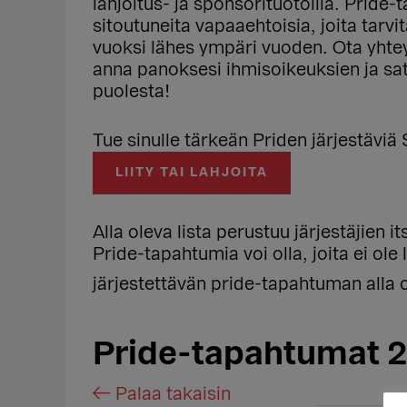
lahjoitus- ja sponsorituotoilla. Pride
sitoutuneita vapaaehtoisia, joita tarv
vuoksi lähes ympäri vuoden. Ota yhtey
anna panoksesi ihmisoikeuksien ja s
puolesta!
Tue sinulle tärkeän Priden järjestäviä 
LIITY TAI LAHJOITA
Alla oleva lista perustuu järjestäjien i
Pride-tapahtumia voi olla, joita ei ole
järjestettävän pride-tapahtuman alla 
Pride-tapahtumat 
← Palaa takaisin