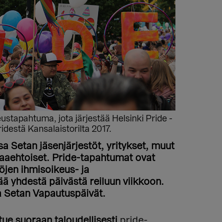
stapahtuma, jota järjestää Helsinki Pride -
idestä Kansalaistorilta 2017.
 Setan jäsenjärjestöt, yritykset, muut
paaehtoiset. Pride-tapahtumat ovat
öjen ihmisoikeus- ja
ää yhdestä päivästä reiluun viikkoon.
 Setan Vapautuspäivät.
tue suoraan taloudellisesti
pride-