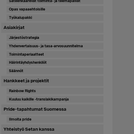
Sateenkaarevat toiminta- ja teemapäivät
Opas vapaaehtoisille
Työkalupakki
Asiakirjat
Järjestöstrategia
Yhdenvertaisuus- ja tasa-arvosuunnitelma
Toimintaperiaatteet
Häirintäyhdyshenkilöt
Säännöt
Hankkeet ja projektit
Rainbow Rights
Kuuluu kaikille -translakikampanja
Pride-tapahtumat Suomessa
Ilmoita pride
Yhteistyö Setan kanssa