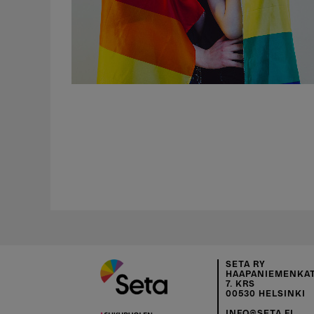
SETA RY
HAAPANIEMENKAT
7. KRS
00530 HELSINKI
INFO@SETA.FI