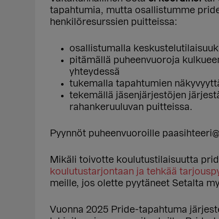
tapahtumia, mutta osallistumme pride
henkilöresurssien puitteissa:
osallistumalla keskustelutilaisuuk
pitämällä puheenvuoroja kulkuee
yhteydessä
tukemalla tapahtumien näkyvyyttä
tekemällä jäsenjärjestöjen järjes
rahankeruuluvan puitteissa.
Pyynnöt puheenvuoroille paasihteeri@set
Mikäli toivotte koulutustilaisuutta pr
koulutustarjontaan ja tehkää tarjouspy
meille, jos olette pyytäneet Setalta 
Vuonna 2025 Pride-tapahtuma järjestet