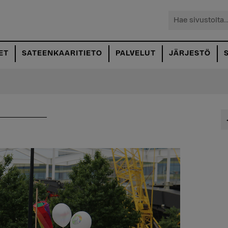
Hae
sivustolta...
ET
SATEENKAARITIETO
PALVELUT
JÄRJESTÖ