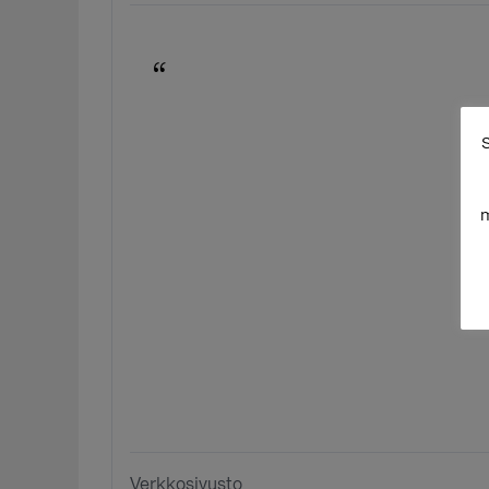
S
m
Verkkosivusto