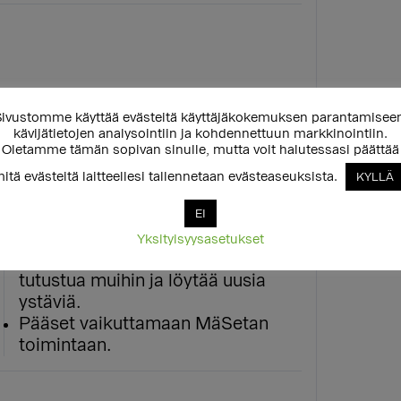
ivustomme käyttää evästeitä käyttäjäkokemuksen parantamisee
Miksi liittyä Mäntsälän Setan
kävijätietojen analysointiin ja kohdennettuun markkinointiin.
jäseneksi?
Oletamme tämän sopivan sinulle, mutta voit halutessasi päättää
Tuet tasa-arvotyötä ja
itä evästeitä laitteellesi tallennetaan evästeaseuksista.
KYLLÄ
sateenkaarevaa toimintaa!
Jäsenet saavat rahanarvoisia etuja
EI
MäSetan tapahtumiin.
Yksityisyysasetukset
Jäsenten omassa Discordissa voit
tutustua muihin ja löytää uusia
ystäviä.
Pääset vaikuttamaan MäSetan
toimintaan.