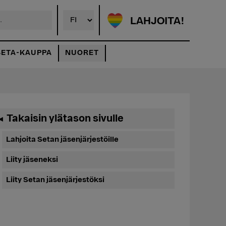
LAHJOITA!
SETA-KAUPPA
NUORET
Ensisijainen
Takaisin ylätason sivulle
◄
sivupalkki
Lahjoita Setan jäsenjärjestöille
Liity jäseneksi
Liity Setan jäsenjärjestöksi