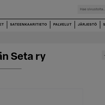
Hae
sivustolta...
ET
SATEENKAARITIETO
PALVELUT
JÄRJESTÖ
n Seta ry