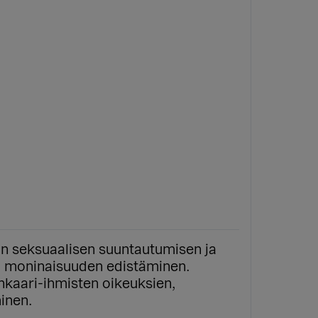
on seksuaalisen suuntautumisen ja
ä moninaisuuden edistäminen.
nkaari-ihmisten oikeuksien,
minen.