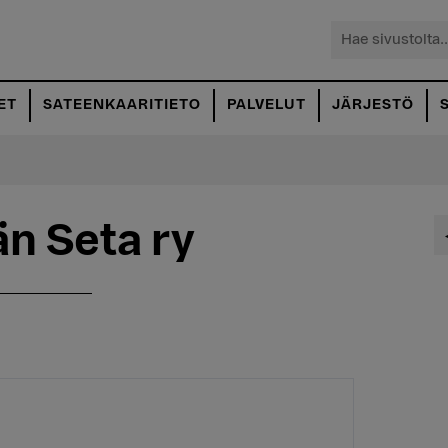
Hae
sivustolta...
ET
SATEENKAARITIETO
PALVELUT
JÄRJESTÖ
n Seta ry