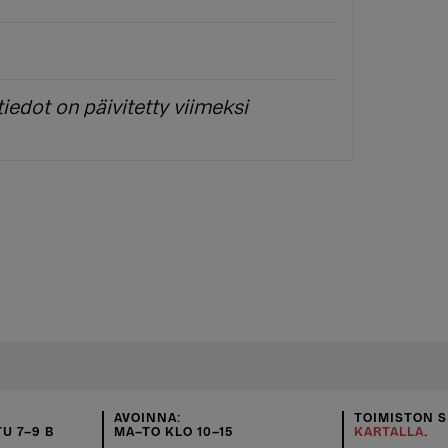
iedot on päivitetty viimeksi
AVOINNA:
TOIMISTON S
U 7–9 B
MA–TO KLO 10–15
KARTALLA
.