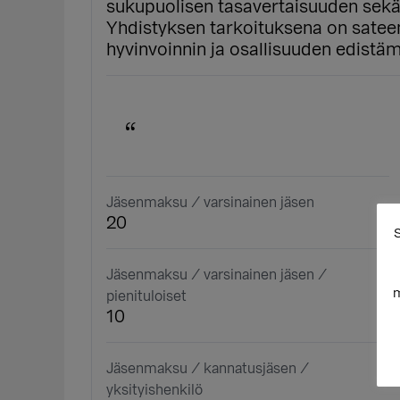
sukupuolisen tasavertaisuuden sek
Yhdistyksen tarkoituksena on satee
hyvinvoinnin ja osallisuuden edistä
Jäsenmaksu / varsinainen jäsen
20
S
Jäsenmaksu / varsinainen jäsen /
m
pienituloiset
10
Jäsenmaksu / kannatusjäsen /
yksityishenkilö