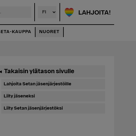
LAHJOITA!
SETA-KAUPPA
NUORET
Ensisijainen
Takaisin ylätason sivulle
◄
sivupalkki
Lahjoita Setan jäsenjärjestöille
Liity jäseneksi
Liity Setan jäsenjärjestöksi