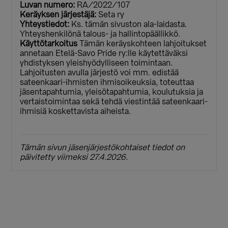
Luvan numero:
RA/2022/107
Keräyksen järjestäjä:
Seta ry
Yhteystiedot:
Ks. tämän sivuston ala-laidasta.
Yhteyshenkilönä talous- ja hallintopäällikkö.
Käyttötarkoitus
Tämän keräyskohteen lahjoitukset
annetaan Etelä-Savo Pride ry:lle käytettäväksi
yhdistyksen yleishyödylliseen toimintaan.
Lahjoitusten avulla järjestö voi mm. edistää
sateenkaari-ihmisten ihmisoikeuksia, toteuttaa
jäsentapahtumia, yleisötapahtumia, koulutuksia ja
vertaistoimintaa sekä tehdä viestintää sateenkaari-
ihmisiä koskettavista aiheista.
Tämän sivun jäsenjärjestökohtaiset tiedot on
päivitetty viimeksi 27.4.2026.