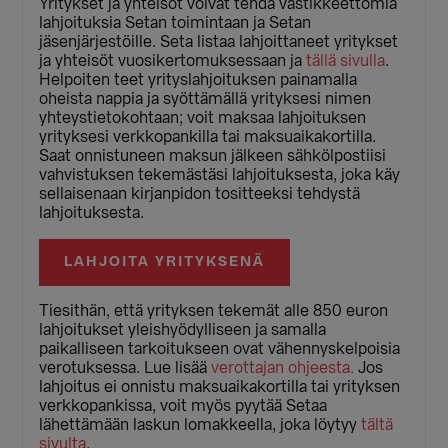
Yritykset ja yhteisöt voivat tehdä vastikkeettomia
lahjoituksia Setan toimintaan ja Setan
jäsenjärjestöille. Seta listaa lahjoittaneet yritykset
ja yhteisöt vuosikertomuksessaan ja
tällä sivulla
.
Helpoiten teet yrityslahjoituksen painamalla
oheista nappia ja syöttämällä yrityksesi nimen
yhteystietokohtaan; voit maksaa lahjoituksen
yrityksesi verkkopankilla tai maksuaikakortilla.
Saat onnistuneen maksun jälkeen sähkölpostiisi
vahvistuksen tekemästäsi lahjoituksesta, joka käy
sellaisenaan kirjanpidon tositteeksi tehdystä
lahjoituksesta.
LAHJOITA YRITYKSENÄ
Tiesithän, että yrityksen tekemät alle 850 euron
lahjoitukset yleishyödylliseen ja samalla
paikalliseen tarkoitukseen ovat vähennyskelpoisia
verotuksessa. Lue lisää
verottajan ohjeesta.
Jos
lahjoitus ei onnistu maksuaikakortilla tai yrityksen
verkkopankissa, voit myös pyytää Setaa
lähettämään laskun lomakkeella, joka löytyy
tältä
sivulta
.