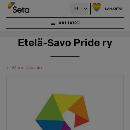
Hyppää
Hyppää
pääsisältöön
ensisijaiseen
LAHJOITA!
sivupalkkiin
VALIKKO
Etelä-Savo Pride ry
← Mene takaisin