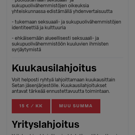
- puolustamaan seksuaali- ja
sukupuolivähemmistöjen oikeuksia
yhteiskunnassa edistämällä yhdenvertaisuutta
- tukemaan seksuaali- ja sukupuolivähemmistöjen
identiteettiä ja kulttuuria
- ehkäisemään alueellisesti seksuaali- ja
sukupuolivähemmistöön kuuluvien ihmisten
syrjäytymistä
Kuukausilahjoitus
Voit helposti ryhtyä lahjoittamaan kuukausittain
Setan jäsenjärjestölle. Kuukausilahjoitukset
antavat tärkeää ennustettavuutta toimintaan.
15 € / KK
MUU SUMMA
Yrityslahjoitus