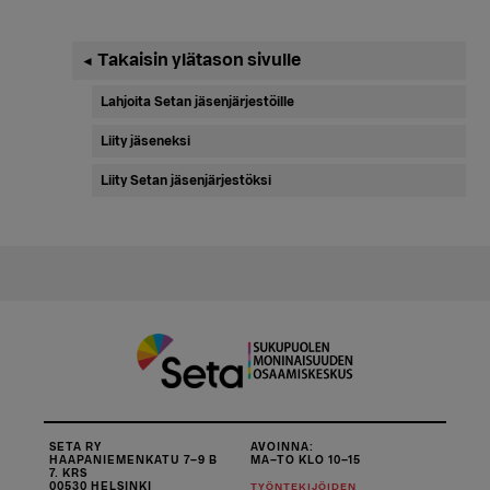
Ensisijainen
Takaisin ylätason sivulle
◄
sivupalkki
Lahjoita Setan jäsenjärjestöille
Liity jäseneksi
Liity Setan jäsenjärjestöksi
SETA RY
AVOINNA:
HAAPANIEMENKATU 7–9 B
MA–TO KLO 10–15
7. KRS
00530 HELSINKI
TYÖNTEKIJÖIDEN