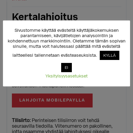
Kertalahjoitus
Voit tehdä myös kertaluontoisen lahjoituksen -
Sivustomme käyttää evästeitä käyttäjäkokemuksen
kaikki lahjoitukset auttavat sateenkaaritoimintaa!
parantamiseen, kävijätietojen analysointiin ja
Voit maksaa verkkopankissasi tai pankki- tai
kohdennettuun markkinointiin. Oletamme tämän sopivan
luottokortillasi.
sinulle, mutta voit halutessasi päättää mitä evästeitä
laitteellesi tallennetaan evästeaseuksista.
KYLLÄ
20 €
MUU SUMMA
EI
Yksityisyysasetukset
Lahjoittaa voi myös MobilePaylla, nappi avaa
sovelluksen matkapuhelimessasi.
LAHJOITA MOBILEPAYLLA
Tilisiirto:
Perinteisen tilisiirron voit tehdä
seuraavilla tiedoilla. Viitenumero on pakollinen,
jotta osaamme yhdistää lahjoituksesi oikealle