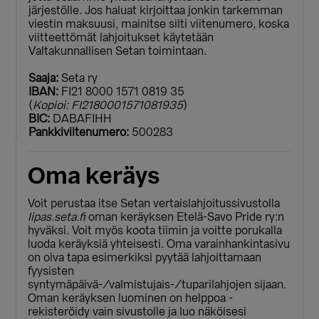
järjestölle. Jos haluat kirjoittaa jonkin tarkemman
viestin maksuusi, mainitse silti viitenumero, koska
viitteettömät lahjoitukset käytetään
Valtakunnallisen Setan toimintaan.
Saaja:
Seta ry
IBAN:
FI21 8000 1571 0819 35
(
Kopioi: FI2180001571081935
)
BIC:
DABAFIHH
Pankkiviitenumero:
500283
Oma keräys
Voit perustaa itse Setan vertaislahjoitussivustolla
lipas.seta.fi
oman keräyksen Etelä-Savo Pride ry:n
hyväksi. Voit myös koota tiimin ja voitte porukalla
luoda keräyksiä yhteisesti. Oma varainhankintasivu
on oiva tapa esimerkiksi pyytää lahjoittamaan
fyysisten
syntymäpäivä-/valmistujais-/tuparilahjojen sijaan.
Oman keräyksen luominen on helppoa -
rekisteröidy vain sivustolle ja luo näköisesi