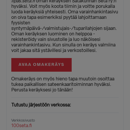
lipas.seta.fi
oman keräyksen Satakunnan Seta ry:n
hyväksi. Voit myös koota tiimin ja voitte porukalla
luoda keräyksiä yhteisesti. Oma varainhankintasivu
on oiva tapa esimerkiksi pyytää lahjoittamaan
fyysisten
syntymäpäivä-/valmistujais-/tuparilahjojen sijaan.
Oman keräyksen luominen on helppoa -
rekisteröidy vain sivustolle ja luo näköisesi
varainhankintasivu. Kun sinulla on keräys valmiina
voit jakaa sitä ystävillesi ja verkostoillesi.
AVAA OMAKERÄYS
Omakeräys on myös hieno tapa muutoin osoittaa
tukea paikallisen sateenkaaritoiminnan hyväksi.
Perusta keräyksesi jo tänään!
Tutustu järjestöön verkossa:
Verkkosivusto
100seta.fi