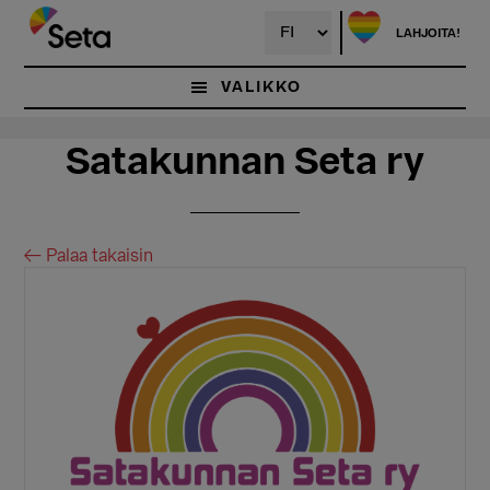
Hyppää
Hyppää
pääsisältöön
ensisijaiseen
LAHJOITA!
sivupalkkiin
VALIKKO
Satakunnan Seta ry
← Palaa takaisin