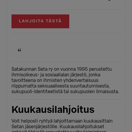
LAHJOITA TÄSTÄ
Satakunnan Seta ry on vuonna 1995 perustettu
ihmisoikeus- ja sosiaalialan järjestö, jonka
tavoitteena on ihmisten yhdenvertaisuus
riippumatta seksuaalisesta suuntautumisesta,
sukupuoli-identiteetistä tai sukupuolen ilmaisusta.
Kuukausilahjoitus
Voit helposti ryhtyä lahjoittamaan kuukausittain
Setan jäsenjärjestölle. Kuukausilahjoitukset