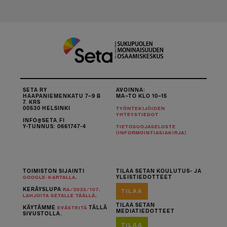
SETA RY
AVOINNA:
HAAPANIEMENKATU 7–9 B
MA–TO KLO 10–15
7. KRS
00530 HELSINKI
TYÖNTEKIJÖIDEN
YHTEYSTIEDOT
INFO@SETA.FI
Y-TUNNUS: 0661747-4
TIETOSUOJASELOSTE
(INFORMOINTIASIAKIRJA)
TOIMISTON SIJAINTI
TILAA SETAN KOULUTUS- JA
.
YLEISTIEDOTTEET
GOOGLE-KARTALLA
KERÄYSLUPA
.
RA/2022/107
TILAA
.
LAHJOITA SETALLE TÄÄLLÄ
TILAA SETAN
KÄYTÄMME
TÄLLÄ
EVÄSTEITÄ
MEDIATIEDOTTEET
SIVUSTOLLA.
TILAA