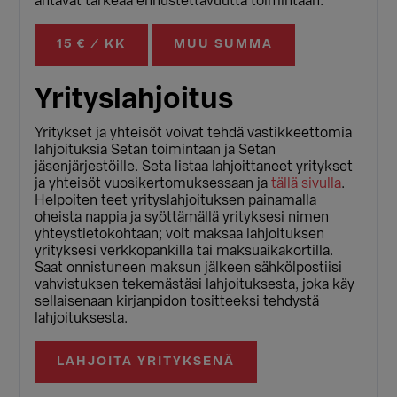
antavat tärkeää ennustettavuutta toimintaan.
15 € / KK
MUU SUMMA
Yrityslahjoitus
Yritykset ja yhteisöt voivat tehdä vastikkeettomia
lahjoituksia Setan toimintaan ja Setan
jäsenjärjestöille. Seta listaa lahjoittaneet yritykset
ja yhteisöt vuosikertomuksessaan ja
tällä sivulla
.
Helpoiten teet yrityslahjoituksen painamalla
oheista nappia ja syöttämällä yrityksesi nimen
yhteystietokohtaan; voit maksaa lahjoituksen
yrityksesi verkkopankilla tai maksuaikakortilla.
Saat onnistuneen maksun jälkeen sähkölpostiisi
vahvistuksen tekemästäsi lahjoituksesta, joka käy
sellaisenaan kirjanpidon tositteeksi tehdystä
lahjoituksesta.
LAHJOITA YRITYKSENÄ