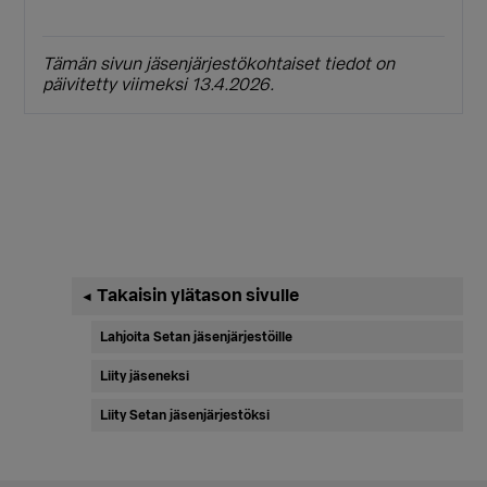
Tämän sivun jäsenjärjestökohtaiset tiedot on
päivitetty viimeksi 13.4.2026.
Ensisijainen
Takaisin ylätason sivulle
◄
sivupalkki
Lahjoita Setan jäsenjärjestöille
Liity jäseneksi
Liity Setan jäsenjärjestöksi