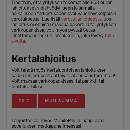
Tiesithän, että yrityksen tekemät alle 850 euron
lahjoitukset yleishyödylliseen ja samalla
paikalliseen tarkoitukseen ovat vähennyskelpoisia
verotuksessa. Lue lisää
verottajan ohjeesta.
Jos
lahjoitus ei onnistu maksuaikakortilla tai yrityksen
verkkopankissa, voit myös pyytää Setaa
lähettämään laskun lomakkeella, joka löytyy
tältä
sivulta
.
Kertalahjoitus
Voit tehdä myös kertaluontoisen lahjoituksen -
kaikki lahjoitukset auttavat sateenkaaritoimintaa!
Voit maksaa verkkopankissasi tai pankki- tai
luottokortillasi.
20 €
MUU SUMMA
Lahjoittaa voi myös MobilePaylla, nappi avaa
sovelluksen matkapuhelimessasi.