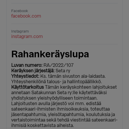
Facebook
facebook.com
Instagram
instagram.com
Rahankeräyslupa
Luvan numero:
RA/2022/107
Keräyksen järjestäjä:
Seta ry
Yhteystiedot:
Ks. tämän sivuston ala-laidasta.
Yhteyshenkilönä talous- ja hallintopäällikkö.
Käyttötarkoitus
Tämän keräyskohteen lahjoitukset
annetaan Satakunnan Seta ry:lle käytettäväksi
yhdistyksen yleishyödylliseen toimintaan.
Lahjoitusten avulla järjestö voi mm. edistää
sateenkaari-ihmisten ihmisoikeuksia, toteuttaa
jäsentapahtumia, yleisötapahtumia, koulutuksia ja
vertaistoimintaa sekä tehdä viestintää sateenkaari-
ihmisiä koskettavista aiheista.