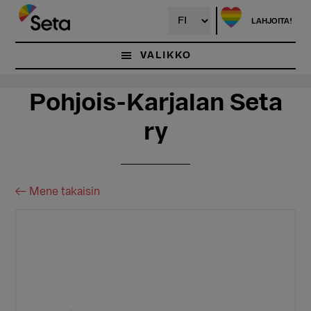
Hyppää
Hyppää
pääsisältöön
ensisijaiseen
LAHJOITA!
sivupalkkiin
VALIKKO
Pohjois-Karjalan Seta
ry
← Mene takaisin