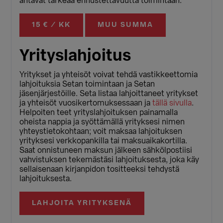
antavat tärkeää ennustettavuutta toimintaan.
15 € / KK
MUU SUMMA
Yrityslahjoitus
Yritykset ja yhteisöt voivat tehdä vastikkeettomia
lahjoituksia Setan toimintaan ja Setan
jäsenjärjestöille. Seta listaa lahjoittaneet yritykset
ja yhteisöt vuosikertomuksessaan ja
tällä sivulla
.
Helpoiten teet yrityslahjoituksen painamalla
oheista nappia ja syöttämällä yrityksesi nimen
yhteystietokohtaan; voit maksaa lahjoituksen
yrityksesi verkkopankilla tai maksuaikakortilla.
Saat onnistuneen maksun jälkeen sähkölpostiisi
vahvistuksen tekemästäsi lahjoituksesta, joka käy
sellaisenaan kirjanpidon tositteeksi tehdystä
lahjoituksesta.
LAHJOITA YRITYKSENÄ