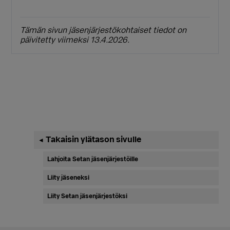
Tämän sivun jäsenjärjestökohtaiset tiedot on
päivitetty viimeksi 13.4.2026.
Ensisijainen
Takaisin ylätason sivulle
◄
sivupalkki
Lahjoita Setan jäsenjärjestöille
Liity jäseneksi
Liity Setan jäsenjärjestöksi