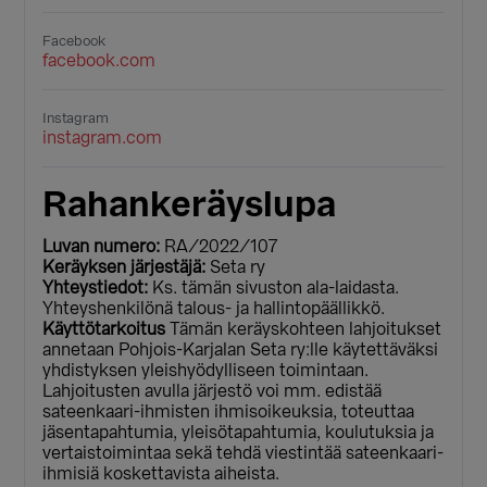
Facebook
facebook.com
Instagram
instagram.com
Rahankeräyslupa
Luvan numero:
RA/2022/107
Keräyksen järjestäjä:
Seta ry
Yhteystiedot:
Ks. tämän sivuston ala-laidasta.
Yhteyshenkilönä talous- ja hallintopäällikkö.
Käyttötarkoitus
Tämän keräyskohteen lahjoitukset
annetaan Pohjois-Karjalan Seta ry:lle käytettäväksi
yhdistyksen yleishyödylliseen toimintaan.
Lahjoitusten avulla järjestö voi mm. edistää
sateenkaari-ihmisten ihmisoikeuksia, toteuttaa
jäsentapahtumia, yleisötapahtumia, koulutuksia ja
vertaistoimintaa sekä tehdä viestintää sateenkaari-
ihmisiä koskettavista aiheista.