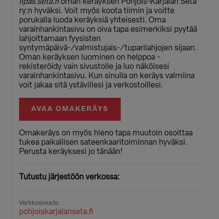
lipas.seta.fi
oman keräyksen Pohjois-Karjalan Seta
ry:n hyväksi. Voit myös koota tiimin ja voitte
porukalla luoda keräyksiä yhteisesti. Oma
varainhankintasivu on oiva tapa esimerkiksi pyytää
lahjoittamaan fyysisten
syntymäpäivä-/valmistujais-/tuparilahjojen sijaan.
Oman keräyksen luominen on helppoa -
rekisteröidy vain sivustolle ja luo näköisesi
varainhankintasivu. Kun sinulla on keräys valmiina
voit jakaa sitä ystävillesi ja verkostoillesi.
AVAA OMAKERÄYS
Omakeräys on myös hieno tapa muutoin osoittaa
tukea paikallisen sateenkaaritoiminnan hyväksi.
Perusta keräyksesi jo tänään!
Tutustu järjestöön verkossa:
Verkkosivusto
pohjoiskarjalanseta.fi