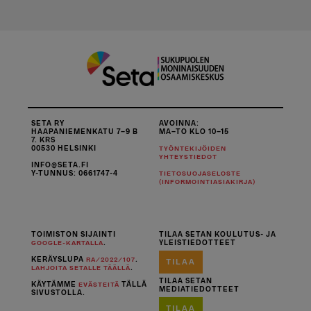
SETA RY
AVOINNA:
HAAPANIEMENKATU 7–9 B
MA–TO KLO 10–15
7. KRS
00530 HELSINKI
TYÖNTEKIJÖIDEN
YHTEYSTIEDOT
INFO@SETA.FI
Y-TUNNUS: 0661747-4
TIETOSUOJASELOSTE
(INFORMOINTIASIAKIRJA)
TOIMISTON SIJAINTI
TILAA SETAN KOULUTUS- JA
.
YLEISTIEDOTTEET
GOOGLE-KARTALLA
KERÄYSLUPA
.
RA/2022/107
TILAA
.
LAHJOITA SETALLE TÄÄLLÄ
TILAA SETAN
KÄYTÄMME
TÄLLÄ
EVÄSTEITÄ
MEDIATIEDOTTEET
SIVUSTOLLA.
TILAA