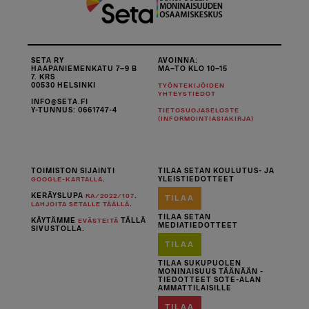
SETA RY
AVOINNA:
HAAPANIEMENKATU 7–9 B
MA–TO KLO 10–15
7. KRS
00530 HELSINKI
TYÖNTEKIJÖIDEN
YHTEYSTIEDOT
INFO@SETA.FI
Y-TUNNUS: 0661747-4
TIETOSUOJASELOSTE
(INFORMOINTIASIAKIRJA)
TOIMISTON SIJAINTI
TILAA SETAN KOULUTUS- JA
.
YLEISTIEDOTTEET
GOOGLE-KARTALLA
KERÄYSLUPA
.
RA/2022/107
TILAA
.
LAHJOITA SETALLE TÄÄLLÄ
TILAA SETAN
KÄYTÄMME
TÄLLÄ
EVÄSTEITÄ
MEDIATIEDOTTEET
SIVUSTOLLA.
TILAA
TILAA SUKUPUOLEN
MONINAISUUS TÄÄNÄÄN -
TIEDOTTEET SOTE-ALAN
AMMATTILAISILLE
TILAA