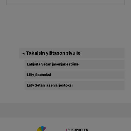
Ensisijainen
Takaisin ylätason sivulle
◄
sivupalkki
Lahjoita Setan jäsenjärjestöille
Liity jäseneksi
Liity Setan jäsenjärjestöksi