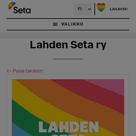
Hyppää
Hyppää
pääsisältöön
ensisijaiseen
LAHJOITA!
sivupalkkiin
VALIKKO
Lahden Seta ry
← Palaa takaisin