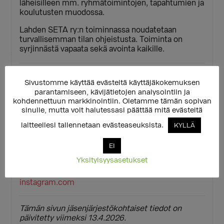
läheisilleen mm. ryhmätoimintojen, tapahtumien ja
koulutusten muodossa.
Lahden SETA ry:n toiminnassa noudatetaan
turvallisemman tilan ohjeistusta. Toiminta on
syrjinnästä vapaata sekä avointa kaikille.
Tutustu järjestöön verkossa:
Sivustomme käyttää evästeitä käyttäjäkokemuksen
parantamiseen, kävijätietojen analysointiin ja
kohdennettuun markkinointiin. Oletamme tämän sopivan
Verkkosivusto
sinulle, mutta voit halutessasi päättää mitä evästeitä
lahdenseta.fi
laitteellesi tallennetaan evästeaseuksista.
KYLLÄ
Facebook
EI
facebook.com
Yksityisyysasetukset
Instagram
instagram.com
Tämän sivun jäsenjärjestökohtaiset tiedot on
päivitetty viimeksi 13.4.2026.