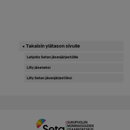
Ensisijainen
Takaisin ylätason sivulle
◄
sivupalkki
Lahjoita Setan jäsenjärjestöille
Liity jäseneksi
Liity Setan jäsenjärjestöksi