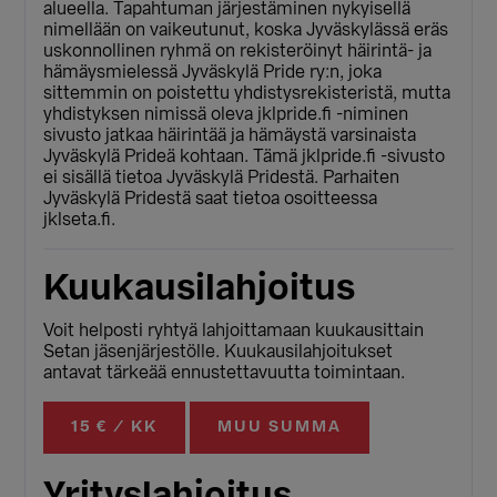
alueella. Tapahtuman järjestäminen nykyisellä
nimellään on vaikeutunut, koska Jyväskylässä eräs
uskonnollinen ryhmä on rekisteröinyt häirintä- ja
hämäysmielessä Jyväskylä Pride ry:n, joka
sittemmin on poistettu yhdistysrekisteristä, mutta
yhdistyksen nimissä oleva jklpride.fi -niminen
sivusto jatkaa häirintää ja hämäystä varsinaista
Jyväskylä Prideä kohtaan. Tämä jklpride.fi -sivusto
ei sisällä tietoa Jyväskylä Pridestä. Parhaiten
Jyväskylä Pridestä saat tietoa osoitteessa
jklseta.fi.
Kuukausilahjoitus
Voit helposti ryhtyä lahjoittamaan kuukausittain
Setan jäsenjärjestölle. Kuukausilahjoitukset
antavat tärkeää ennustettavuutta toimintaan.
15 € / KK
MUU SUMMA
Yrityslahjoitus