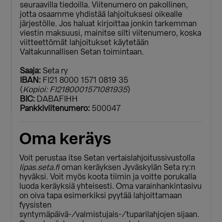
seuraavilla tiedoilla. Viitenumero on pakollinen,
jotta osaamme yhdistää lahjoituksesi oikealle
järjestölle. Jos haluat kirjoittaa jonkin tarkemman
viestin maksuusi, mainitse silti viitenumero, koska
viitteettömät lahjoitukset käytetään
Valtakunnallisen Setan toimintaan.
Saaja:
Seta ry
IBAN:
FI21 8000 1571 0819 35
(
Kopioi: FI2180001571081935
)
BIC:
DABAFIHH
Pankkiviitenumero:
500047
Oma keräys
Voit perustaa itse Setan vertaislahjoitussivustolla
lipas.seta.fi
oman keräyksen Jyväskylän Seta ry:n
hyväksi. Voit myös koota tiimin ja voitte porukalla
luoda keräyksiä yhteisesti. Oma varainhankintasivu
on oiva tapa esimerkiksi pyytää lahjoittamaan
fyysisten
syntymäpäivä-/valmistujais-/tuparilahjojen sijaan.