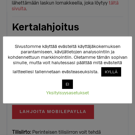
lähettämään laskun lomakkeella, joka löytyy
tältä
sivulta
.
Kertalahjoitus
Voit tehdä myös kertaluontoisen lahjoituksen -
kaikki lahjoitukset auttavat sateenkaaritoimintaa!
Sivustomme käyttää evästeitä käyttäjäkokemuksen
Voit maksaa verkkopankissasi tai pankki- tai
parantamiseen, kävijätietojen analysointiin ja
luottokortillasi.
kohdennettuun markkinointiin. Oletamme tämän sopivan
sinulle, mutta voit halutessasi päättää mitä evästeitä
20 €
MUU SUMMA
laitteellesi tallennetaan evästeaseuksista.
KYLLÄ
EI
Lahjoittaa voi myös MobilePaylla, nappi avaa
Yksityisyysasetukset
sovelluksen matkapuhelimessasi.
LAHJOITA MOBILEPAYLLA
Tilisiirto:
Perinteisen tilisiirron voit tehdä