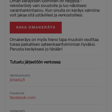
Oman keräyksen luominen on helppoa -
rekisteröidy vain sivustolle ja luo näköisesi
varainhankintasivu. Kun sinulla on keräys valmiina
voit jakaa sitä ystävillesi ja verkostoillesi.
AVAA OMAKERÄYS
Omakeräys on myös hieno tapa muutoin osoittaa
tukea paikallisen sateenkaaritoiminnan hyväksi.
Perusta keräyksesi jo tänään!
Tutustu järjestöön verkossa:
Verkkosivusto
jklseta.fi
Facebook
facebook.com
Instagram