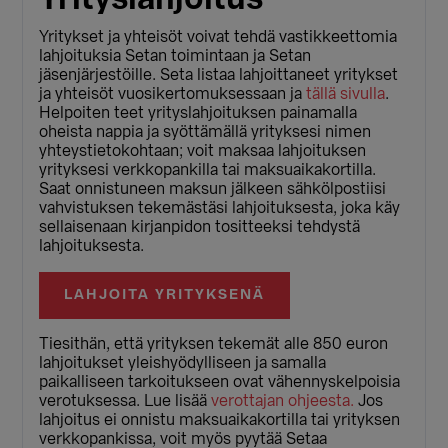
Yritykset ja yhteisöt voivat tehdä vastikkeettomia
lahjoituksia Setan toimintaan ja Setan
jäsenjärjestöille. Seta listaa lahjoittaneet yritykset
ja yhteisöt vuosikertomuksessaan ja
tällä sivulla
.
Helpoiten teet yrityslahjoituksen painamalla
oheista nappia ja syöttämällä yrityksesi nimen
yhteystietokohtaan; voit maksaa lahjoituksen
yrityksesi verkkopankilla tai maksuaikakortilla.
Saat onnistuneen maksun jälkeen sähkölpostiisi
vahvistuksen tekemästäsi lahjoituksesta, joka käy
sellaisenaan kirjanpidon tositteeksi tehdystä
lahjoituksesta.
LAHJOITA YRITYKSENÄ
Tiesithän, että yrityksen tekemät alle 850 euron
lahjoitukset yleishyödylliseen ja samalla
paikalliseen tarkoitukseen ovat vähennyskelpoisia
verotuksessa. Lue lisää
verottajan ohjeesta.
Jos
lahjoitus ei onnistu maksuaikakortilla tai yrityksen
verkkopankissa, voit myös pyytää Setaa