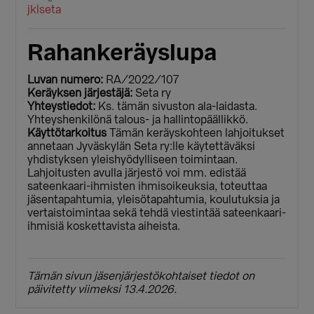
jklseta
Rahankeräyslupa
Luvan numero:
RA/2022/107
Keräyksen järjestäjä:
Seta ry
Yhteystiedot:
Ks. tämän sivuston ala-laidasta.
Yhteyshenkilönä talous- ja hallintopäällikkö.
Käyttötarkoitus
Tämän keräyskohteen lahjoitukset
annetaan Jyväskylän Seta ry:lle käytettäväksi
yhdistyksen yleishyödylliseen toimintaan.
Lahjoitusten avulla järjestö voi mm. edistää
sateenkaari-ihmisten ihmisoikeuksia, toteuttaa
jäsentapahtumia, yleisötapahtumia, koulutuksia ja
vertaistoimintaa sekä tehdä viestintää sateenkaari-
ihmisiä koskettavista aiheista.
Tämän sivun jäsenjärjestökohtaiset tiedot on
päivitetty viimeksi 13.4.2026.