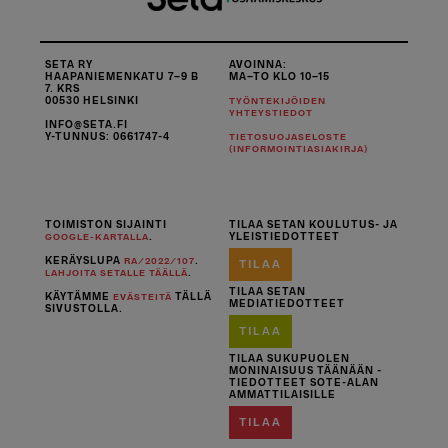
SETA RY
AVOINNA:
HAAPANIEMENKATU 7–9 B
MA–TO KLO 10–15
7. KRS
00530 HELSINKI
TYÖNTEKIJÖIDEN
YHTEYSTIEDOT
INFO@SETA.FI
Y-TUNNUS: 0661747-4
TIETOSUOJASELOSTE
(INFORMOINTIASIAKIRJA)
TOIMISTON SIJAINTI
TILAA SETAN KOULUTUS- JA
.
YLEISTIEDOTTEET
GOOGLE-KARTALLA
KERÄYSLUPA
.
RA/2022/107
TILAA
.
LAHJOITA SETALLE TÄÄLLÄ
TILAA SETAN
KÄYTÄMME
TÄLLÄ
EVÄSTEITÄ
MEDIATIEDOTTEET
SIVUSTOLLA.
TILAA
TILAA SUKUPUOLEN
MONINAISUUS TÄÄNÄÄN -
TIEDOTTEET SOTE-ALAN
AMMATTILAISILLE
TILAA