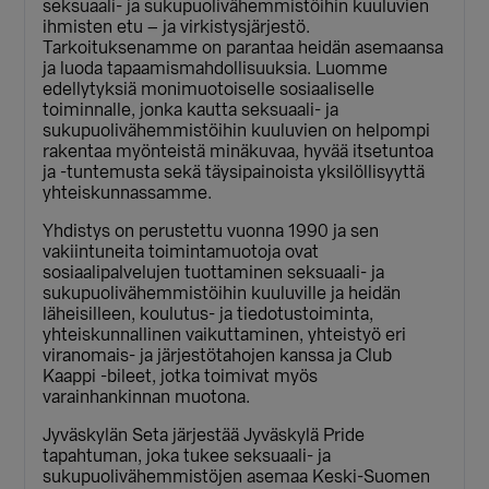
seksuaali- ja sukupuolivähemmistöihin kuuluvien
ihmisten etu – ja virkistysjärjestö.
Tarkoituksenamme on parantaa heidän asemaansa
ja luoda tapaamismahdollisuuksia. Luomme
edellytyksiä monimuotoiselle sosiaaliselle
toiminnalle, jonka kautta seksuaali- ja
sukupuolivähemmistöihin kuuluvien on helpompi
rakentaa myönteistä minäkuvaa, hyvää itsetuntoa
ja -tuntemusta sekä täysipainoista yksilöllisyyttä
yhteiskunnassamme.
Yhdistys on perustettu vuonna 1990 ja sen
vakiintuneita toimintamuotoja ovat
sosiaalipalvelujen tuottaminen seksuaali- ja
sukupuolivähemmistöihin kuuluville ja heidän
läheisilleen, koulutus- ja tiedotustoiminta,
yhteiskunnallinen vaikuttaminen, yhteistyö eri
viranomais- ja järjestötahojen kanssa ja Club
Kaappi -bileet, jotka toimivat myös
varainhankinnan muotona.
Jyväskylän Seta järjestää Jyväskylä Pride
tapahtuman, joka tukee seksuaali- ja
sukupuolivähemmistöjen asemaa Keski-Suomen