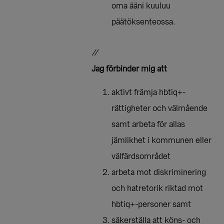
oma ääni kuuluu
päätöksenteossa.
//
Jag förbinder mig att
aktivt främja hbtiq+-
rättigheter och välmående
samt arbeta för allas
jämlikhet i kommunen eller
välfärdsområdet
arbeta mot diskriminering
och hatretorik riktad mot
hbtiq+-personer samt
säkerställa att köns- och