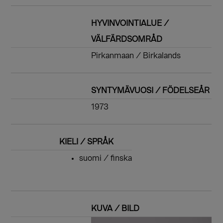
HYVINVOINTIALUE /
VÄLFÄRDSOMRÅD
Pirkanmaan / Birkalands
SYNTYMÄVUOSI / FÖDELSEÅR
1973
KIELI / SPRÅK
suomi / finska
KUVA / BILD