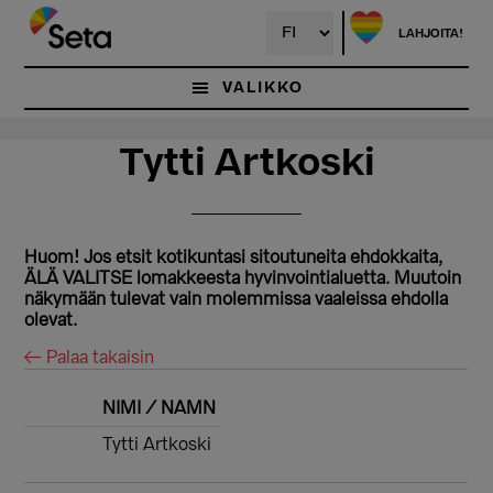
Hyppää
pääsisältöön
LAHJOITA!
VALIKKO
Tytti Artkoski
Huom! Jos etsit kotikuntasi sitoutuneita ehdokkaita,
ÄLÄ VALITSE lomakkeesta hyvinvointialuetta. Muutoin
näkymään tulevat vain molemmissa vaaleissa ehdolla
olevat.
← Palaa takaisin
NIMI / NAMN
Tytti Artkoski