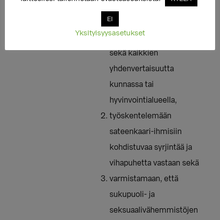
sukupuoli- ja
EI
seksuaalivähemmistöjen
Yksityisyysasetukset
oikeuksia ja hyvinvointia
sekä kaikkien
yhdenvertaisuutta
kunnassa tai
hyvinvointialueella,
työskentelemään
sateenkaari-ihmisiin
kohdistuvaa syrjintää ja
vihapuhetta vastaan sekä
varmistamaan, että
sukupuoli- ja
seksuaalivähemmistöjen