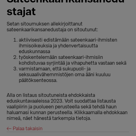
stajat
Setan sitoumuksen allekirjoittanut
sateenkaarikansanedustaja on sitoutunut:
aktiivisesti edistämään sateenkaari-ihmisten
ihmisoikeuksia ja yhdenvertaisuutta
eduskunnassa
työskentelemään sateenkaari-ihmisiin
kohdistuvaa syrjintää ja vihapuhetta vastaan sekä
varmistamaan, että sukupuoli- ja
seksuaalivähemmistöjen oma ääni kuuluu
päätöksenteossa.
Alla on listaus sitoutuneista ehdokkaista
eduskuntavaaleissa 2023. Voit suodattaa listausta
vaalipiirin ja puolueen perusteella sekä tehdä haun
haluamasi kunnan perusteella. Klikkaamalla ehdokkaan
nimeä, näet hänestä tarkempia tietoja.
← Palaa takaisin