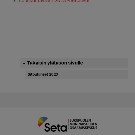
Eduskuntavaalit 2023 -tietosivut
Ensisijainen
Takaisin ylätason sivulle
◄
sivupalkki
Sitoutuneet 2023