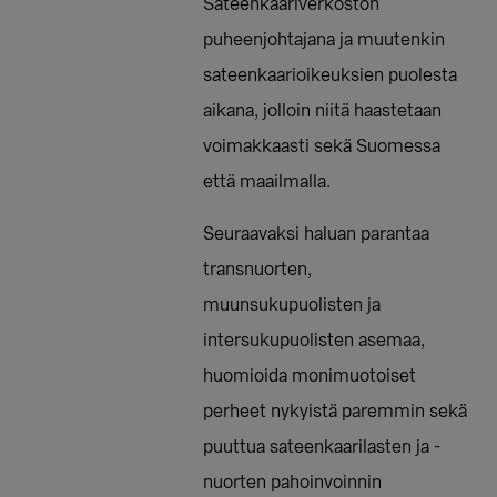
Sateenkaariverkoston
puheenjohtajana ja muutenkin
sateenkaarioikeuksien puolesta
aikana, jolloin niitä haastetaan
voimakkaasti sekä Suomessa
että maailmalla.
Seuraavaksi haluan parantaa
transnuorten,
muunsukupuolisten ja
intersukupuolisten asemaa,
huomioida monimuotoiset
perheet nykyistä paremmin sekä
puuttua sateenkaarilasten ja -
nuorten pahoinvoinnin