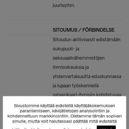
juurisyihin.
SITOUMUS / FÖRBINDELSE
Sitoudun aktiivisesti edistämään
sukupuoli- ja
seksuaalivähemmistöjen
ihmisoikeuksia ja
yhdenvertaisuutta eduskunnassa
ja lupaan työskennellä
sateenkaari-ihmisiin kohdistuvaa
syrjintää ja vihapuhetta vastaan.
Sivustomme käyttää evästeitä käyttäjäkokemuksen
parantamiseen, kävijätietojen analysointiin ja
Varmistan myös omalla
kohdennettuun markkinointiin. Oletamme tämän sopivan
sinulle, mutta voit halutessasi päättää mitä evästeitä
toiminnallani, että sukupuoli- ja