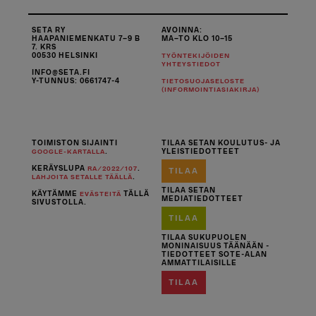
SETA RY
AVOINNA:
HAAPANIEMENKATU 7–9 B
MA–TO KLO 10–15
7. KRS
00530 HELSINKI
TYÖNTEKIJÖIDEN
YHTEYSTIEDOT
INFO@SETA.FI
Y-TUNNUS: 0661747-4
TIETOSUOJASELOSTE
(INFORMOINTIASIAKIRJA)
TOIMISTON SIJAINTI
TILAA SETAN KOULUTUS- JA
.
YLEISTIEDOTTEET
GOOGLE-KARTALLA
KERÄYSLUPA
.
RA/2022/107
TILAA
.
LAHJOITA SETALLE TÄÄLLÄ
TILAA SETAN
KÄYTÄMME
TÄLLÄ
EVÄSTEITÄ
MEDIATIEDOTTEET
SIVUSTOLLA.
TILAA
TILAA SUKUPUOLEN
MONINAISUUS TÄÄNÄÄN -
TIEDOTTEET SOTE-ALAN
AMMATTILAISILLE
TILAA