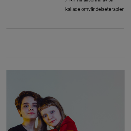
/ Kriminalisering av så
kallade omvändelseterapier