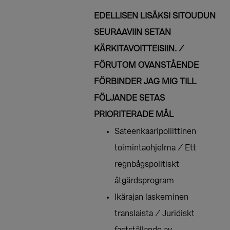
EDELLISEN LISÄKSI SITOUDUN
SEURAAVIIN SETAN
KÄRKITAVOITTEISIIN. /
FÖRUTOM OVANSTÅENDE
FÖRBINDER JAG MIG TILL
FÖLJANDE SETAS
PRIORITERADE MÅL
Sateenkaaripoliittinen
toimintaohjelma / Ett
regnbågspolitiskt
åtgärdsprogram
Ikärajan laskeminen
translaista / Juridiskt