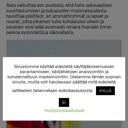
Seta vaikuttaa sen puolesta, että tieto seksuaalisen
suuntautumisen ja sukupuolen moninaisuudesta
tavoittaa poliitikot, eri ammattiryhmät ja lapset ja
nuoret, jotta jokainen tulisi kohdatuksi oikein ja
jokainen voisi elää avoimesti omana itsenään ilman
pelkoa syrjinnästä ja väkivallasta.
Sivustomme käyttää evästeitä käyttäjäkokemuksen
parantamiseen, kävijätietojen analysointiin ja
kohdennettuun markkinointiin. Oletamme tämän sopivan
sinulle, mutta voit halutessasi päättää mitä evästeitä
laitteellesi tallennetaan evästeaseuksista.
KYLLÄ
EI
Yksityisyysasetukset