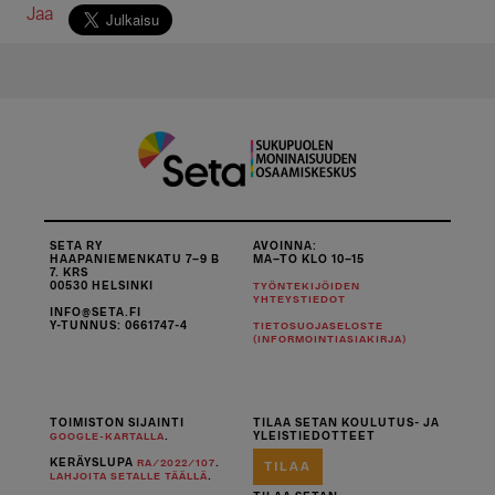
Jaa
SETA RY
AVOINNA:
HAAPANIEMENKATU 7–9 B
MA–TO KLO 10–15
7. KRS
00530 HELSINKI
TYÖNTEKIJÖIDEN
YHTEYSTIEDOT
INFO@SETA.FI
Y-TUNNUS: 0661747-4
TIETOSUOJASELOSTE
(INFORMOINTIASIAKIRJA)
TOIMISTON SIJAINTI
TILAA SETAN KOULUTUS- JA
.
YLEISTIEDOTTEET
GOOGLE-KARTALLA
KERÄYSLUPA
.
RA/2022/107
TILAA
.
LAHJOITA SETALLE TÄÄLLÄ