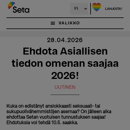
Hyppää
pääsisältöön
LAHJOITA!
VALIKKO
28.04.2026
Ehdota Asiallisen
tiedon omenan saajaa
2026!
UUTINEN
Kuka on edistänyt ansiokkaasti seksuaali- tai
sukupuolivähemmistöjen asemaa? On jälleen aika
ehdottaa Setan vuotuisen tunnustuksen saajaa!
Ehdotuksia voi tehdä 10.5. saakka.