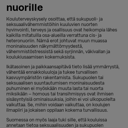
nuorille
Kouluterveyskysely osoittaa, että sukupuoli- ja
seksuaalivähemmistöihin kuuluvien nuorten
hyvinvointi, terveys ja osallisuus ovat heikompia lähes
kaikilla mitatuilla osa-alueilla verrattuna cis- ja
heteronuoriin. Nämä erot johtuvat muun muassa
moninaisuuden näkymättömyydestä,
vähemmistöstressistä sekä syrjinnän, väkivallan ja
koulukiusaamisen kokemuksista.
Ikätasoinen ja paikkaansapitävä tieto lisää ymmärrystä,
vähentää ennakkoluuloja ja tukee turvallisen
kasvuympäristön rakentamista. Sukupuolen tai
seksuaalisen suuntautumisen moninaisuudesta
puhuminen ei myöskään muuta lasta tai nuorta
miksikään – homous tai transihmisyys ovat ihmisen
sisäsyntyisiä ominaisuuksia, joihin ei voi ulkopuolelta
vaikuttaa. Se, mihin voidaan vaikuttaa, on koulujen
ilmapiiri ja jokaisen oppilaan kokema turvallisuus.
Suomessa on myös laaja tuki sille, että kouluissa
annetaan tietoa seksuaalisuuden ja sukupuolen