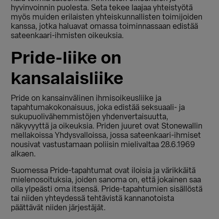
hyvinvoinnin puolesta. Seta tekee laajaa yhteistyötä
myös muiden erilaisten yhteiskunnallisten toimijoiden
kanssa, jotka haluavat omassa toiminnassaan edistää
sateenkaari-ihmisten oikeuksia.
Pride-liike on
kansalaisliike
Pride on kansainvälinen ihmisoikeusliike ja
tapahtumakokonaisuus, joka edistää seksuaali- ja
sukupuolivähemmistöjen yhdenvertaisuutta,
näkyvyyttä ja oikeuksia. Priden juuret ovat Stonewallin
mellakoissa Yhdysvalloissa, jossa sateenkaari-ihmiset
nousivat vastustamaan poliisin mielivaltaa 28.6.1969
alkaen.
Suomessa Pride-tapahtumat ovat iloisia ja värikkäitä
mielenosoituksia, joiden sanoma on, että jokainen saa
olla ylpeästi oma itsensä. Pride-tapahtumien sisällöstä
tai niiden yhteydessä tehtävistä kannanotoista
päättävät niiden järjestäjät.