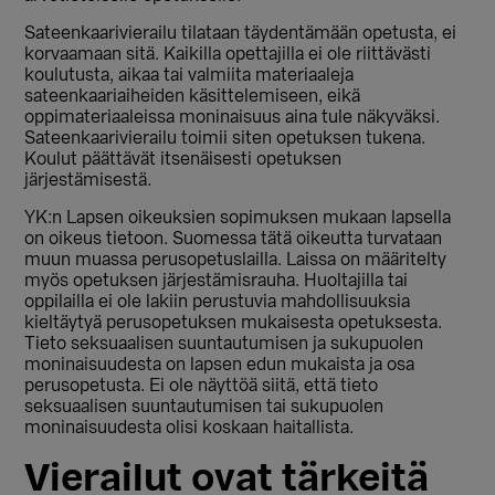
Sateenkaarivierailu tilataan täydentämään opetusta, ei
korvaamaan sitä. Kaikilla opettajilla ei ole riittävästi
koulutusta, aikaa tai valmiita materiaaleja
sateenkaariaiheiden käsittelemiseen, eikä
oppimateriaaleissa moninaisuus aina tule näkyväksi.
Sateenkaarivierailu toimii siten opetuksen tukena.
Koulut päättävät itsenäisesti opetuksen
järjestämisestä.
YK:n Lapsen oikeuksien sopimuksen mukaan lapsella
on oikeus tietoon. Suomessa tätä oikeutta turvataan
muun muassa perusopetuslailla. Laissa on määritelty
myös opetuksen järjestämisrauha. Huoltajilla tai
oppilailla ei ole lakiin perustuvia mahdollisuuksia
kieltäytyä perusopetuksen mukaisesta opetuksesta.
Tieto seksuaalisen suuntautumisen ja sukupuolen
moninaisuudesta on lapsen edun mukaista ja osa
perusopetusta. Ei ole näyttöä siitä, että tieto
seksuaalisen suuntautumisen tai sukupuolen
moninaisuudesta olisi koskaan haitallista.
Vierailut ovat tärkeitä