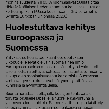
moninaisuudesta. Yli 80 % suomalaisvastaajista pitää
tärkeänä tällaisen tiedon antamista kouluissa. Luku on
korkeampi kuin EU:ssa keskimäärin. (EU barometri.
Syrjintä Euroopan Unionissa 2023.)
Huolestuttava kehitys
Euroopassa ja
Suomessa
Yritykset sulkea sateenkaaritieto opetuksen
ulkopuolelle eivät ole vain suomalainen ilmiö.
Euroopassa useissa maissa on säädetty tai valmisteltu
lakeja, jotka rajoittavat seksuaalisen suuntautumisen ja
sukupuolen moninaisuudesta kertomista. Suomessa
vastaavat pyrkimykset ovat näkyneet yksittäisissä
kunnissa ja hyvinvointialueilla.
Suunta herättää huolta, sillä koulujen tehtävänä on
turvata jokaiselle lapselle ja nuorelle kasvurauha ja
yhdenvertainen kohtelu. Sateenkaariteemojen käsittely
on osa syrjinnän ja kiusaamisen ehkäisyä ja lapsen