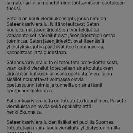
ja materiaalin ja menetelmien tuottamiseen opetuksen
tueksi.
Setalla on kouluvierailukonsepti, jonka nimi on
Sateenkaarivierailu. Niitä toteuttavat Setan
kouluttamat jäsenjärjestöjen työntekijät tai
vapaaehtoiset. Vierailut ovat jäsenjärjestöjen omaa
toimintaa. Setan jäsenjärjestöt ovat itsenäisiä
yhdistyksiä, jotka päättävät itse toiminnastaa,
kannoistaan ja taloudestaan.
Sateenkaarivierailuita ei toteuteta oma-aloitteisesti,
vaan kaikki vierailut toteutetaan aina koulutuksen
järjestäjän kutsusta ja osana opetusta. Vierailujen
sisällöt noudattavat voimassa olevia
opetussuunnitelmia ja tunneilla on aina läsnä
opetushenkilökuntaa.
Sateenkaarivierailuita on toteutettu kourallinen. Palaute
vierailuista on hyvää sekä oppilailta että
henkilökunnalta.
Sateenkaarivierailuiden lisäksi eri puolilla Suomea
toteutetaan muita kouluvierailuita yhdistysten omilla