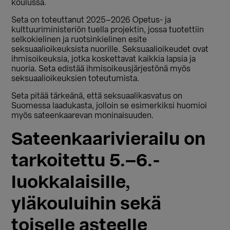
koulussa.
Seta on toteuttanut 2025–2026 Opetus- ja
kulttuuriministeriön tuella projektin, jossa tuotettiin
selkokielinen ja ruotsinkielinen esite
seksuaalioikeuksista nuorille. Seksuaalioikeudet ovat
ihmisoikeuksia, jotka koskettavat kaikkia lapsia ja
nuoria. Seta edistää ihmisoikeusjärjestönä myös
seksuaalioikeuksien toteutumista.
Seta pitää tärkeänä, että seksuaalikasvatus on
Suomessa laadukasta, jolloin se esimerkiksi huomioi
myös sateenkaarevan moninaisuuden.
Sateenkaarivierailu on
tarkoitettu 5.–6.-
luokkalaisille,
yläkouluihin sekä
toiselle asteelle