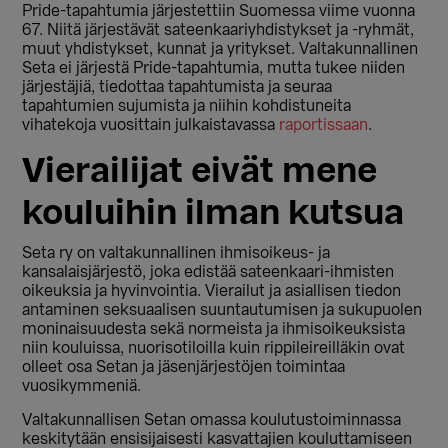
Pride-tapahtumia järjestettiin Suomessa viime vuonna
67. Niitä järjestävät sateenkaariyhdistykset ja -ryhmät,
muut yhdistykset, kunnat ja yritykset. Valtakunnallinen
Seta ei järjestä Pride-tapahtumia, mutta tukee niiden
järjestäjiä, tiedottaa tapahtumista ja seuraa
tapahtumien sujumista ja niihin kohdistuneita
vihatekoja vuosittain julkaistavassa
raportissaan
.
Vierailijat eivät mene
kouluihin ilman kutsua
Seta ry on valtakunnallinen ihmisoikeus- ja
kansalaisjärjestö, joka edistää sateenkaari-ihmisten
oikeuksia ja hyvinvointia. Vierailut ja asiallisen tiedon
antaminen seksuaalisen suuntautumisen ja sukupuolen
moninaisuudesta sekä normeista ja ihmisoikeuksista
niin kouluissa, nuorisotiloilla kuin rippileireilläkin ovat
olleet osa Setan ja jäsenjärjestöjen toimintaa
vuosikymmeniä.
Valtakunnallisen Setan omassa koulutustoiminnassa
keskitytään ensisijaisesti kasvattajien kouluttamiseen