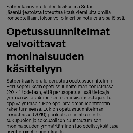
Sateenkaarivierailuiden lisäksi osa Setan
jäsenjärjestöistä toteuttaa kouluvierailuita omilla
konsepteillaan, joissa voi olla eri painotuksia sisällöissä.
Opetussuunnitelmat
velvoittavat
moninaisuuden
käsittelyyn
Sateenkaarivierailu perustuu opetussuunnitelmiin.
Perusopetuksen opetussuunnitelman perusteissa
(2014) todetaan, että perusopetus lisää tietoa ja
ymmärrystä sukupuolen moninaisuudesta ja että
oppiva yhteisö tukee oppilaita oman identiteetin
rakentumisessa. Lukion opetussuunnitelman
perusteissa (2019) puolestaan linjataan, että
sukupuolen ja seksuaalisen suuntautumisen
moninaisuuden ymmärtäminen luo edellytyksiä tasa-
arvotietoiselle opetukselle.