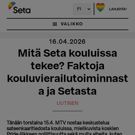
Hyppää
pääsisältöön
LAHJOITA!
VALIKKO
16.04.2026
Mitä Seta kouluissa
tekee? Faktoja
kouluvierailutoiminnast
a ja Setasta
UUTINEN
Tänään torstaina 15.4. MTV nostaa keskustelua
sateenkaaritiedosta kouluissa, mielikuvista koskien
Pride-liikkeen poliittisuutta sekä muita aiheita, kuten