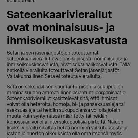
konsepteilla.
Sateenkaarivierailut
ovat moninaisuus- ja
ihmisoikeuskasvatusta
Setan ja sen jäsenjärjestöjen toteuttamat
sateenkaarivierailut ovat ensisijaisesti moninaisuus- ja
ihmisoikeuskasvatusta, eivät seksuaalikasvatusta. Tällä
hetkellä vierailuita toteuttavat Setan jäsenjärjestöt.
Valtakunnallinen Seta ei toteuta vierailuita.
Seta on seksuaalisen suuntautumisen ja sukupuolen
moninaisuuden ammatillinen asiantuntijaorganisaatio.
Sateenkaarivierailut käsittelevät sitä, että ihmiset
voivat olla heteroita, homoja, bi- ja panseksuaaleja tai
aseksuaaleja tai heidän sukupuolensa voi olla jotain
muuta kuin syntymässä määritetty tai heidän
kehossaan voi olla intersukupuolisia piirteitä. Näiden
lisäksi vierailu sisältää tietoa normien vaikutuksesta ja
lasten ja nuorten oikeuksista olla oma itsensä myös