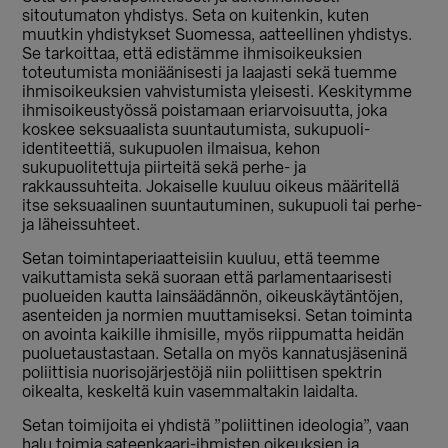
sitoutumaton yhdistys. Seta on kuitenkin, kuten
muutkin yhdistykset Suomessa, aatteellinen yhdistys.
Se tarkoittaa, että edistämme ihmisoikeuksien
toteutumista moniäänisesti ja laajasti sekä tuemme
ihmisoikeuksien vahvistumista yleisesti. Keskitymme
ihmisoikeustyössä poistamaan eriarvoisuutta, joka
koskee seksuaalista suuntautumista, sukupuoli-
identiteettiä, sukupuolen ilmaisua, kehon
sukupuolitettuja piirteitä sekä perhe- ja
rakkaussuhteita. Jokaiselle kuuluu oikeus määritellä
itse seksuaalinen suuntautuminen, sukupuoli tai perhe-
ja läheissuhteet.
Setan toimintaperiaatteisiin kuuluu, että teemme
vaikuttamista sekä suoraan että parlamentaarisesti
puolueiden kautta lainsäädännön, oikeuskäytäntöjen,
asenteiden ja normien muuttamiseksi. Setan toiminta
on avointa kaikille ihmisille, myös riippumatta heidän
puoluetaustastaan. Setalla on myös kannatusjäseninä
poliittisia nuorisojärjestöjä niin poliittisen spektrin
oikealta, keskeltä kuin vasemmaltakin laidalta.
Setan toimijoita ei yhdistä ”poliittinen ideologia”, vaan
halu toimia sateenkaari-ihmisten oikeuksien ja