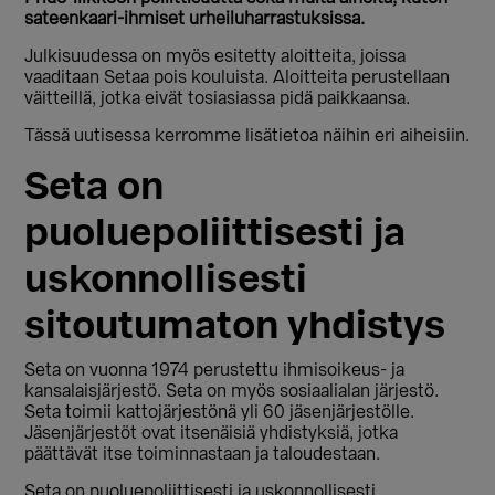
sateenkaari-ihmiset urheiluharrastuksissa.
Julkisuudessa on myös esitetty aloitteita, joissa
vaaditaan Setaa pois kouluista. Aloitteita perustellaan
väitteillä, jotka eivät tosiasiassa pidä paikkaansa.
Tässä uutisessa kerromme lisätietoa näihin eri aiheisiin.
Seta on
puoluepoliittisesti ja
uskonnollisesti
sitoutumaton yhdistys
Seta on vuonna 1974 perustettu ihmisoikeus- ja
kansalaisjärjestö. Seta on myös sosiaalialan järjestö.
Seta toimii kattojärjestönä yli 60 jäsenjärjestölle.
Jäsenjärjestöt ovat itsenäisiä yhdistyksiä, jotka
päättävät itse toiminnastaan ja taloudestaan.
Seta on puoluepoliittisesti ja uskonnollisesti