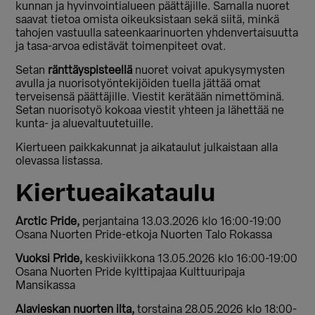
kunnan ja hyvinvointialueen päättäjille. Samalla nuoret
saavat tietoa omista oikeuksistaan sekä siitä, minkä
tahojen vastuulla sateenkaarinuorten yhdenvertaisuutta
ja tasa-arvoa edistävät toimenpiteet ovat.
Setan
ränttäyspisteellä
nuoret voivat apukysymysten
avulla ja nuorisotyöntekijöiden tuella jättää omat
terveisensä päättäjille. Viestit kerätään nimettöminä.
Setan nuorisotyö kokoaa viestit yhteen ja lähettää ne
kunta- ja aluevaltuutetuille.
Kiertueen paikkakunnat ja aikataulut julkaistaan alla
olevassa listassa.
Kiertueaikataulu
Arctic Pride,
perjantaina 13.03.2026 klo 16:00-19:00
Osana Nuorten Pride-etkoja Nuorten Talo Rokassa
Vuoksi Pride,
keskiviikkona 13.05.2026 klo 16:00-19:00
Osana Nuorten Pride kylttipajaa Kulttuuripaja
Mansikassa
Alavieskan nuorten ilta,
torstaina 28.05.2026 klo 18:00-