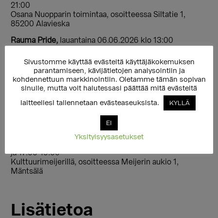
21:00
Osana Nuopparin toimintaa, osoitteessa
Siltatie 1,
85200 Alavieska
Rauma Pride,
lauantaina 06.06.2026 klo 13:00
Osana puistojuhlaa
Sivustomme käyttää evästeitä käyttäjäkokemuksen
Loviisa Pride,
lauantaina 08.08.2026 klo 14:00-18:00
parantamiseen, kävijätietojen analysointiin ja
Osana puistojuhlaa
kohdennettuun markkinointiin. Oletamme tämän sopivan
sinulle, mutta voit halutessasi päättää mitä evästeitä
Salo Pride,
torstaina 27.08.2026 klo 16:00-18:00
Osana piknikiä
laitteellesi tallennetaan evästeaseuksista.
KYLLÄ
Pride Savonlinna,
lauantaina 29.08.2026 klo 12:00-16:00
EI
Osana puistojuhlaa
Yksityisyysasetukset
Mäntsälä Pride,
lauantaina 05.09.2026 klo 12:00-16:00
ja 17:00-19:00
Kulttuurimeijerillä, osoitteessa Meijerin aukio 1,
Mäntsälä
Lisätietoa