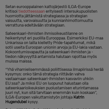
Setan eurooppalainen kattojärjestö ILGA-Europe
kritisoi
tiedotteessaan
erityisesti intersukupuolisten
huomiotta jättämistä strategiassa ja strategian
vaisuutta, varovaisuutta ja kunnianhimottomuutta
verrattuna edeltävään strategiaan.
Sateenkaari-ihmisten ihmisoikeustilanne on
heikentynyt eri puolilla Eurooppaa. Esimerkiksi EU-maa
Unkarissa on lailla kielletty Pride-tapahtumat, mikä
sotii useita Euroopan unionin arvoja ja EU-lakia vastaan.
Kokoontumisvapautta ja sateenkaari-ihmisten ja -
tiedon näkyvyyttä antamista halutaan rajoittaa myös
muissa maissa.
“Yhä vihamielisemmässä poliittisessa ilmapiirissä herää
kysymys: onko tämä strategia riittävän vahva
vastaamaan sateenkaari-ihmisten kasvaviin uhkiin
EU:ssa? Ja miksi EU on luopunut halustaan olla
sateenkaarioikeuksien puolustamisen eturintamassa
juuri nyt, kun sitä tarvitaan enemmän kuin koskaan”,
ILGA-Europen vaikuttamistyön johtaja
Katrin
Hugendubel
kysyy.