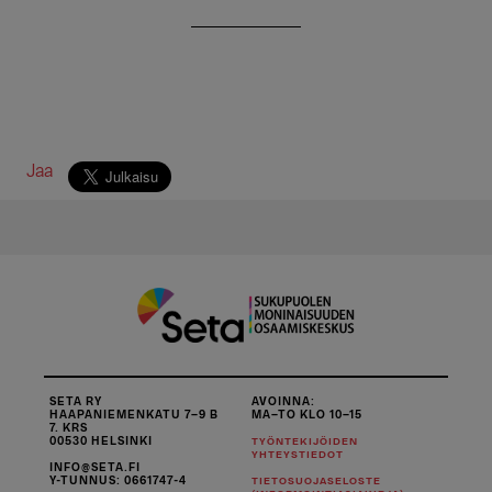
Jaa
SETA RY
AVOINNA:
HAAPANIEMENKATU 7–9 B
MA–TO KLO 10–15
7. KRS
00530 HELSINKI
TYÖNTEKIJÖIDEN
YHTEYSTIEDOT
INFO@SETA.FI
Y-TUNNUS: 0661747-4
TIETOSUOJASELOSTE