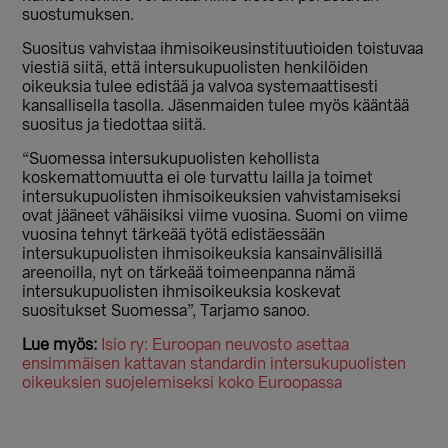
suostumuksen.
Suositus vahvistaa ihmisoikeusinstituutioiden toistuvaa
viestiä siitä, että intersukupuolisten henkilöiden
oikeuksia tulee edistää ja valvoa systemaattisesti
kansallisella tasolla. Jäsenmaiden tulee myös kääntää
suositus ja tiedottaa siitä.
“Suomessa intersukupuolisten kehollista
koskemattomuutta ei ole turvattu lailla ja toimet
intersukupuolisten ihmisoikeuksien vahvistamiseksi
ovat jääneet vähäisiksi viime vuosina. Suomi on viime
vuosina tehnyt tärkeää työtä edistäessään
intersukupuolisten ihmisoikeuksia kansainvälisillä
areenoilla, nyt on tärkeää toimeenpanna nämä
intersukupuolisten ihmisoikeuksia koskevat
suositukset Suomessa”, Tarjamo sanoo.
Lue myös:
Isio ry: Euroopan neuvosto asettaa
ensimmäisen kattavan standardin intersukupuolisten
oikeuksien suojelemiseksi koko Euroopassa