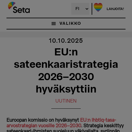
Hyppää
pääsisältöön
LAHJOITA!
VALIKKO
10.10.2025
EU:n
sateenkaaristrategia
2026–2030
hyväksyttiin
UUTINEN
Euroopan komissio on hyväksynyt
EU:n lhbtiq-tasa-
arvostrategian vuosille 2026–2030
. Strategia keskittyy
sateenkaari-ihmisten suojeluun väkivallalta, syrjinnän