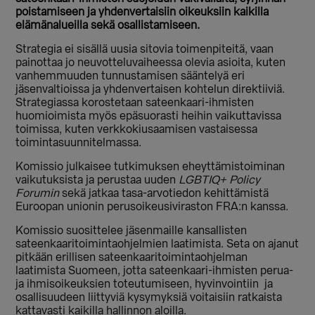
poistamiseen ja yhdenvertaisiin oikeuksiin kaikilla
elämänalueilla sekä osallistamiseen.
Strategia ei sisällä uusia sitovia toimenpiteitä, vaan
painottaa jo neuvotteluvaiheessa olevia asioita, kuten
vanhemmuuden tunnustamisen sääntelyä eri
jäsenvaltioissa ja yhdenvertaisen kohtelun direktiiviä.
Strategiassa korostetaan sateenkaari-ihmisten
huomioimista myös epäsuorasti heihin vaikuttavissa
toimissa, kuten verkkokiusaamisen vastaisessa
toimintasuunnitelmassa.
Komissio julkaisee tutkimuksen eheyttämistoiminan
vaikutuksista ja perustaa uuden
LGBTIQ+ Policy
Forumin
sekä jatkaa tasa-arvotiedon kehittämistä
Euroopan unionin perusoikeusiviraston FRA:n kanssa.
Komissio suosittelee jäsenmaille kansallisten
sateenkaaritoimintaohjelmien laatimista. Seta on ajanut
pitkään erillisen sateenkaaritoimintaohjelman
laatimista Suomeen, jotta sateenkaari-ihmisten perua-
ja ihmisoikeuksien toteutumiseen, hyvinvointiin ja
osallisuudeen liittyviä kysymyksiä voitaisiin ratkaista
kattavasti kaikilla hallinnon aloilla.