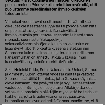
Seksuaali- ja sukupuolivähemmistöjen oikeuksien
puolustaminen Pride-viikolla tarkoittaa myös sitä, että
puolustamme palestiinalaisten ihmisoikeuksien
toteutumista.
Viimeiset vuodet ovat osoittaneet, etteivät mitkään
oikeudet ole itsestäänselvyyksiä tai pysyviä, vaan niitä
on puolustettava jatkuvasti. Kansainvälistä
ihmisoikeuksiin perustuvaa järjestelmää haastetaan
monesta suunnasta. Sukupuoli- ja
seksuaalivähemmistöjen oikeuksien vastustus on
lisääntynyt, aborttioikeutta kyseenalaistetaan niin
Suomessa kuin maailmallakin ja Israelin suorittaman
kansanmurhan on annettu jatkua Gazassa ilman
kansainvälisen yhteisön merkittäviä toimia.
Siksi Helsinki Pride, Seta, Naisasialiitto Unioni, Sumud
ja Amnesty Suomi ottavat yhdessä kantaa ja vaativat
Suomen päättäjiltä toimintaa, jotta Gazassa käynnissä
oleva kansanmurha pysäytetään ja syylliset saatetaan
vastuuseen. Siviilejä on suojeltava. Allekirjoittaneet
vetoavat suomalaisiin päättäjiin myös, että he tekisivät
kaikkensa, jotta Israelin viranomaiset päästävät
humanitaarisen avun esteettä Gazaan. Vaadimme, että