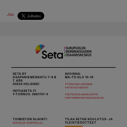
Jaa
SETA RY
AVOINNA:
HAAPANIEMENKATU 7–9 B
MA–TO KLO 10–15
7. KRS
00530 HELSINKI
TYÖNTEKIJÖIDEN
YHTEYSTIEDOT
INFO@SETA.FI
Y-TUNNUS: 0661747-4
TIETOSUOJASELOSTE
(INFORMOINTIASIAKIRJA)
TOIMISTON SIJAINTI
TILAA SETAN KOULUTUS- JA
.
YLEISTIEDOTTEET
GOOGLE-KARTALLA