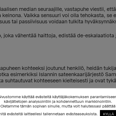
aalisen median seuraajille, vastapuhe viestii, ett
na keinona. Vaikka sensuuri voi olla tehokasta, se
suus tai passiivisuus voidaan tulkita hyväksynnäks
 joka vähentää haittoja, edistää de-eskalaatiota j
uheen kohteeksi joutunut henkilö, heidän tukijan
 jotka esimerkiksi Islannin sateenkaarijärjestö Sam
tka suhtautuvat kohteeseen kielteisesti ja ovat ty
ivustomme käyttää evästeitä käyttäjäkokemuksen parantamisee
imijat, jotka eivät ole avoimia muutokselle, eivät 
kävijätietojen analysointiin ja kohdennettuun markkinointiin.
Oletamme tämän sopivan sinulle, mutta voit halutessasi päättää
hedelmällistä ja voi olla jopa haitallista.
itä evästeitä laitteellesi tallennetaan evästeaseuksista.
KYLLÄ