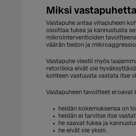
Miksi vastapuhett
Vastapuhe antaa vihapuheen kohte
osoittaa tukea ja kannustusta s
mikrointerventioiden tavoitteena
väärän tiedon ja mikroaggressioi
Vastapuhe viestii myös laajemmalle
retoriikka eivät ole hyväksyttä
kohteen vastuusta vastata itse 
Vastapuheen tavoitteet eroavat ko
heidän kokemuksensa on tode
heidän ei tarvitse itse vastat
he saavat tukea ja kannustu
he eivät ole yksin.