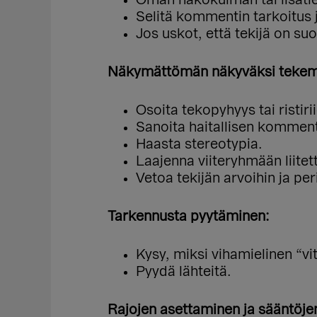
Selitä kommentin tarkoitus j
Jos uskot, että tekijä on su
Näkymättömän näkyväksi tekem
Osoita tekopyhyys tai ristiri
Sanoita haitallisen komment
Haasta stereotypia.
Laajenna viiteryhmään liite
Vetoa tekijän arvoihin ja peri
Tarkennusta pyytäminen:
Kysy, miksi vihamielinen “vi
Pyydä lähteitä.
Rajojen asettaminen ja sääntöjen