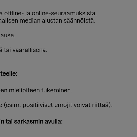
 offline- ja online-seuraamuksista.
iaalisen median alustan säännöistä.
lause.
.
 tai vaarallisena.
teelle:
een mielipiteen tukeminen.
.
 (esim. positiiviset emojit voivat riittää).
 tai sarkasmin avulla: