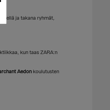
ktiikkaa, kun taas ZARA:n
archant Aedon
koulutusten