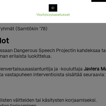
sa nämä trollit kuuluvat ”gone” ryhmään:
EI
Yksityisyysasetukset
ryhmät (Samtökin ’78)
dot
issaan Dangerous Speech Projectin kahdeksaa ta
n erilaista luokittelua.
envertaisuusasiantuntija ja -kouluttaja
Javiera M
ista vastapuheen interventioista sisältää seuraavia:
listen väitteiden tai käsitysten korjaamiseksi.
edon tarjoaminen.