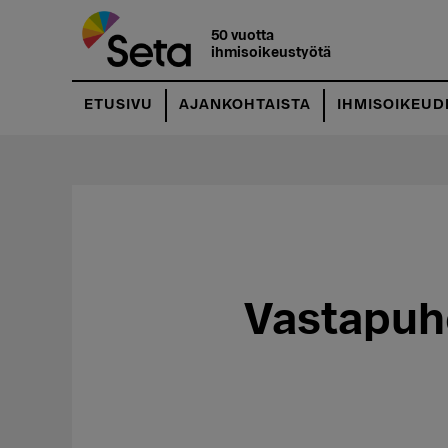
Hyppää
pääsisältöön
50 vuotta
ihmisoikeustyötä
ETUSIVU
AJANKOHTAISTA
IHMISOIKEUD
Vastapuh