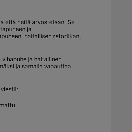
ja että heitä arvostetaan. Se
stapuheen ja
puheen, haitallisen retoriikan,
ä vihapuhe ja haitallinen
mäksi ja samalla vapauttaa
iestii:
omattu