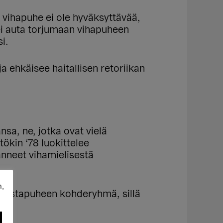
ä vihapuhe ei ole hyväksyttävää,
 ei auta torjumaan vihapuheen
i.
a ehkäisee haitallisen retoriikan
sa, ne, jotka ovat vielä
tökin ‘78 luokittelee
känneet vihamielisestä
n,
ole vastapuheen kohderyhmä, sillä