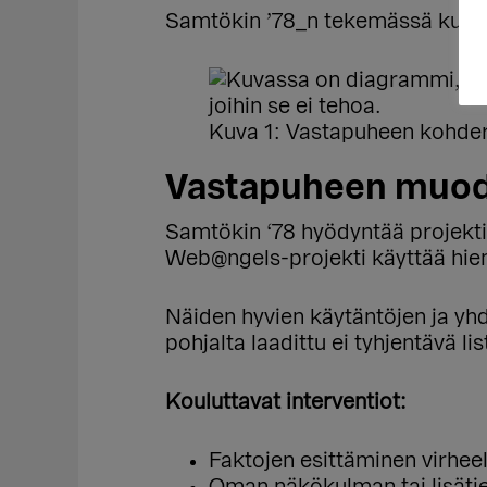
Samtökin ’78_n tekemässä kuvas
Kuva 1: Vastapuheen kohde
Vastapuheen muo
Samtökin ‘78 hyödyntää projekt
Web@ngels-projekti käyttää hiema
Näiden hyvien käytäntöjen ja yhd
pohjalta laadittu ei tyhjentävä l
Kouluttavat interventiot:
Faktojen esittäminen virheel
Oman näkökulman tai lisäti