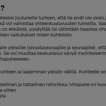
a?
eksi joutuneille tunteen, että he eivät ole yksin 
ekä voi vahvistaa yhteenkuuluvuuden tunnetta. Va
 on ehkäistä, pysäyttää tai vähintään haastaa viha
den vaikutukset niiden kohteisiin.
 yleisölle (sivustaseuraajille ja seuraajille), ett
viä. Se voi muuttaa keskustelun sävyä myönteisem
vihapuheeseen.
hteen ja laajemman yleisön välillä. Kohteelle se v
llinen ja haitallinen retoriikka/vihapuhe on hu
a siihen
sta