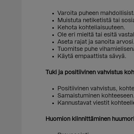
Varoita puheen mahdollisista
Muistuta netiketistä tai sos
Kehota kohteliaisuuteen.
Ole eri mieltä tai esitä vasta
Aseta rajat ja sanoita arvosi
Tuomitse puhe vihamielisenä
Käytä empaattista sävyä.
Tuki ja positiivinen vahvistus koh
Positiivinen vahvistus, koht
Samaistuminen kohteeseen
Kannustavat viestit kohteelle
Huomion kiinnittäminen huumorin