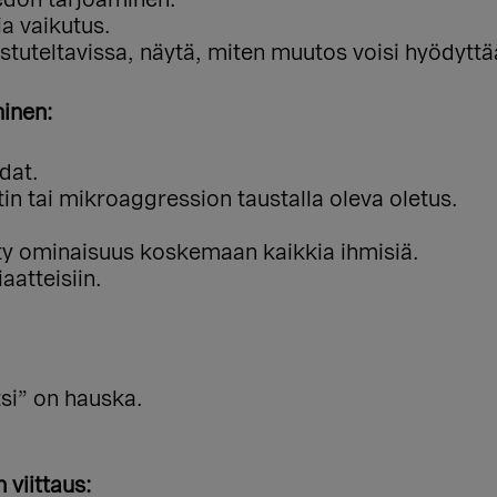
a vaikutus.
ostuteltavissa, näytä, miten muutos voisi hyödyttä
inen:
idat.
in tai mikroaggression taustalla oleva oletus.
tty ominaisuus koskemaan kaikkia ihmisiä.
aatteisiin.
tsi” on hauska.
 viittaus: