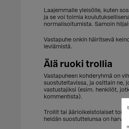
Laajemmalle yleisölle, kuten sosi
ja se voi toimia koulutuksellise
normalisoitumista. Samoin hiljai
Vastapuhe onkin häiritsevä keino,
leviämistä.
Älä ruoki trollia
Vastapuheen kohderyhmä on vihap
suostuteltavissa, ja osittain ne,
vastustajiksi (esim. henkilöt, jo
kommentista).
S
Trollit tai äärioikeistolaiset to
heidän suostuttelunsa on harvoin 
m