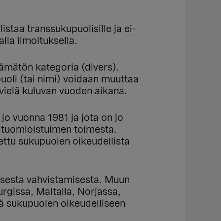
staa transsukupuolisille ja ei-
alla ilmoituksella.
tämätön kategoria (divers).
uoli (tai nimi) voidaan muuttaa
 vielä kuluvan vuoden aikana.
jo vuonna 1981 ja jota on jo
akituomioistuimen toimesta.
ettu sukupuolen oikeudellista
isesta vahvistamisesta. Muun
gissa, Maltalla, Norjassa,
jä sukupuolen oikeudelliseen