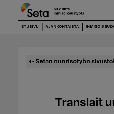
Hyppää
pääsisältöön
50 vuotta
ihmisoikeustyötä
ETUSIVU
AJANKOHTAISTA
IHMISOIKEUD
Setan nuorisotyön sivusto
Translait 