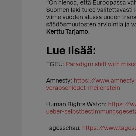
“On hienoa, että Euroopassa vah
Suomen laki tulee valitettavast
viime vuoden alussa uuden transl
säädösmuutosten arviointia ja v
Kerttu Tarjamo
.
Lue lisää:
TGEU:
Paradigm shift with mixe
Amnesty:
https://www.amnesty.
verabschiedet-meilenstein
Human Rights Watch:
https://
ueber-selbstbestimmungsgesetz
Tagesschau:
https://www.tages