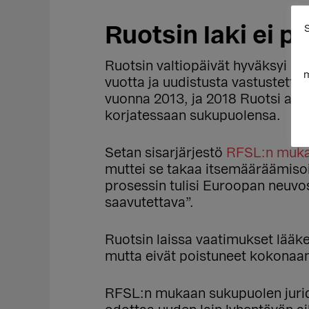
Ruotsin laki ei 
S
Ruotsin valtiopäivät hyväksyi uu
m
vuotta ja uudistusta vastustettiin
vuonna 2013, ja 2018 Ruotsi alko
korjatessaan sukupuolensa.
Setan sisarjärjestö
RFSL:n muk
muttei se takaa itsemääräämisoi
prosessin tulisi Euroopan neuvo
saavutettava”.
Ruotsin laissa vaatimukset lääke
mutta eivät poistuneet kokonaan
RFSL:n mukaan sukupuolen juridi