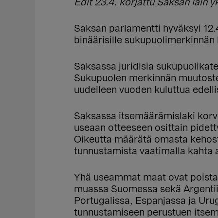
Edit 23.4. korjattu Saksan lain y
Saksan parlamentti hyväksyi 12.4
binäärisille sukupuolimerkinnän ko
Saksassa juridisia sukupuolikat
Sukupuolen merkinnän muutosten 
uudelleen vuoden kuluttua edelli
Saksassa itsemäärämislaki korvaa
useaan otteeseen osittain pidett
Oikeutta määrätä omasta kehosta 
tunnustamista vaatimalla kahta 
Yhä useammat maat ovat poistane
muassa Suomessa sekä Argentiina
Portugalissa, Espanjassa ja Urug
tunnustamiseen perustuen itse