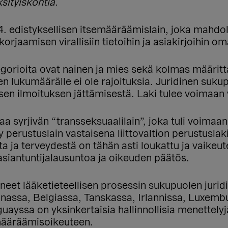
ksityiskohtia.
. edistyksellisen itsemääräämislain, joka mahdolli
rjaamisen virallisiin tietoihin ja asiakirjoihin om
egorioita ovat nainen ja mies sekä kolmas määrit
lukumäärälle ei ole rajoituksia. Juridinen sukup
sen ilmoituksen jättämisestä. Laki tulee voimaan
 syrjivän “transseksuaalilain”, joka tuli voimaan 
y perustuslain vastaisena liittovaltion perustusl
ja terveydestä on tähän asti loukattu ja vaikeut
asiantuntijalausuntoa ja oikeuden päätös.
et lääketieteellisen prosessin sukupuolen jurid
ssa, Belgiassa, Tanskassa, Irlannissa, Luxembur
uayssa on yksinkertaisia hallinnollisia menettely
määräämisoikeuteen.