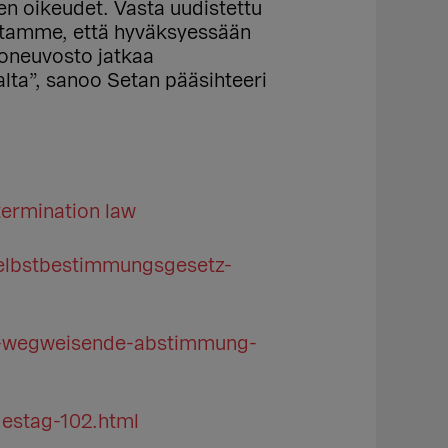
n oikeudet. Vasta uudistettu
tutamme, että hyväksyessään
ioneuvosto jatkaa
lta”, sanoo Setan pääsihteeri
termination law
selbstbestimmungsgesetz-
-wegweisende-abstimmung-
estag-102.html