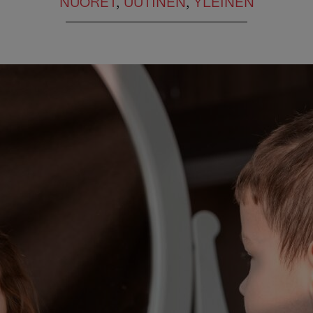
NUORET
,
UUTINEN
,
YLEINEN