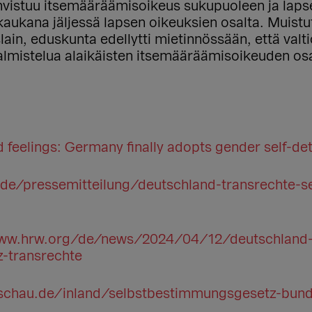
vistuu itsemääräämisoikeus sukupuoleen ja lapse
i kaukana jäljessä lapsen oikeuksien osalta. Muis
ain, eduskunta edellytti mietinnössään, että valt
almistelua alaikäisten itsemääräämisoikeuden osa
d feelings: Germany finally adopts gender self-de
de/pressemitteilung/deutschland-transrechte-
www.hrw.org/de/news/2024/04/12/deutschland
-transrechte
schau.de/inland/selbstbestimmungsgesetz-bund