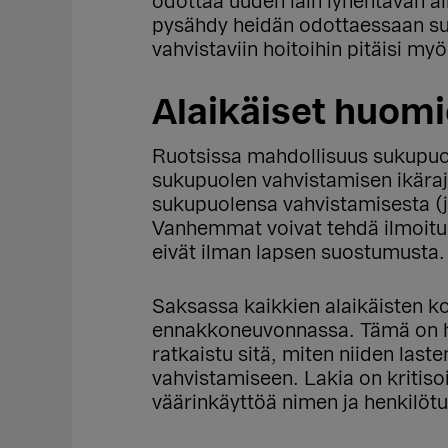
odottaa uuden lain lyhentävän ai
pysähdy heidän odottaessaan su
vahvistaviin hoitoihin pitäisi my
Alaikäiset huomi
Ruotsissa mahdollisuus sukupuol
sukupuolen vahvistamisen ikäraja
sukupuolensa vahvistamisesta (ja
Vanhemmat voivat tehdä ilmoituk
eivät ilman lapsen suostumusta.
Saksassa kaikkien alaikäisten ko
ennakko
neuvonnassa. Tämä on h
ratkaistu sitä, miten niiden last
vahvistamiseen. Lakia on kritiso
väärinkäyttöä nimen ja henkilöt