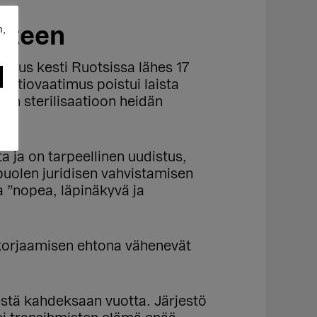
euteen
n,
istus kesti Ruotsissa lähes 17
isaatiovaatimus poistui laista
iin sterilisaatioon heidän
a ja on tarpeellinen uudistus,
uolen juridisen vahvistamisen
 ”nopea, läpinäkyvä ja
n korjaamisen ehtona vähenevät
estä kahdeksaan vuotta. Järjestö