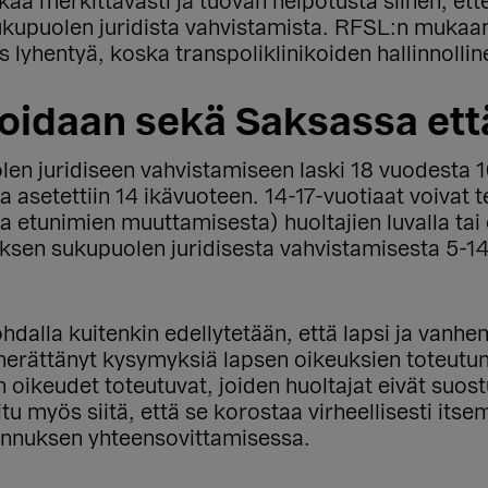
kaa merkittävästi ja tuovan helpotusta siihen, et
kupuolen juridista vahvistamista. RFSL:n mukaan
ös lyhentyä, koska transpoliklinikoiden hallinnoll
oidaan sekä Saksassa ett
en juridiseen vahvistamiseen laski 18 vuodesta 1
 asetettiin 14 ikävuoteen. 14-17-vuotiaat voivat t
 etunimien muuttamisesta) huoltajien luvalla tai
sen sukupuolen juridisesta vahvistamisesta 5-14-
hdalla kuitenkin edellytetään, että lapsi ja vanh
erättänyt kysymyksiä lapsen oikeuksien toteutum
en oikeudet toteutuvat, joiden huoltajat eivät suo
itu myös siitä, että se korostaa virheellisesti i
unnuksen yhteensovittamisessa.