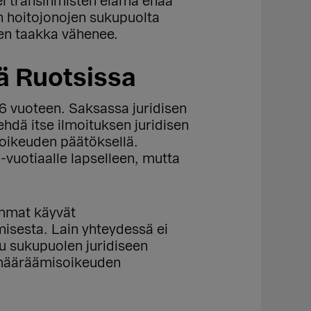
tei transihmisten elämä enää
 hoitojonojen sukupuolta
inen taakka vähenee.
ä Ruotsissa
6 vuoteen. Saksassa juridisen
ehdä itse ilmoituksen juridisen
 oikeuden päätöksellä.
vuotiaalle lapselleen, mutta
emmat käyvät
isesta. Lain yhteydessä ei
stu sukupuolen juridiseen
tsemääräämisoikeuden