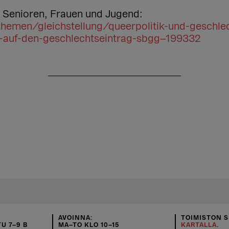
, Senioren, Frauen und Jugend:
hemen/gleichstellung/queerpolitik-und-geschlech
-auf-den-geschlechtseintrag-sbgg–199332
AVOINNA:
TOIMISTON S
U 7–9 B
MA–TO KLO 10–15
KARTALLA
.