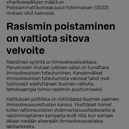
viharikosepäilyjen määrä on
Poliisiammattikorkeakoulun tutkimuksen (2023)
mukaan ollut kasvussa.
Rasismin poistaminen
on valtiota sitova
velvoite
Rasistinen syrjintä on ihmisoikeusloukkaus.
Perustuslain mukaan julkisen vallan on turvattava
ihmisoikeuksien toteutuminen. Kansainväliset
ihmisoikeuksien toteutumista valvovat tahot ovat
toistuvasti edellyttäneet Suomen valtiolta
tehokkaampia toimia rasismiin puuttumiseksi.
Hallituksen politiikka on ristiriidassa Suomen saamien
ihmisoikeussuositusten kanssa. Yksittäiset toimet
kuten valtioneuvoston yhdenvertaisuustiedonanto ja
rasisminvastainen kampanja eivät riitä, kun samaan
aikaan viedään eteenpäin ihmisoikeusvastaisia
lakihankkeita.