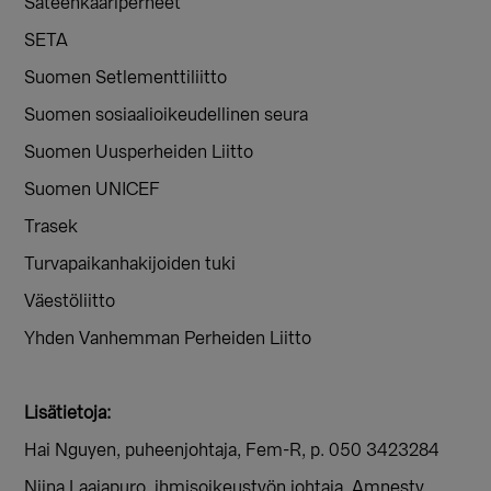
Sateenkaariperheet
SETA
Suomen Setlementtiliitto
Suomen sosiaalioikeudellinen seura
Suomen Uusperheiden Liitto
Suomen UNICEF
Trasek
Turvapaikanhakijoiden tuki
Väestöliitto
Yhden Vanhemman Perheiden Liitto
Lisätietoja:
Hai Nguyen, puheenjohtaja, Fem-R, p. 050 3423284
Niina Laajapuro, ihmisoikeustyön johtaja, Amnesty