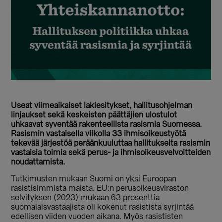
Useat viimeaikaiset lakiesitykset, hallitusohjelman
linjaukset sekä keskeisten päättäjien ulostulot
uhkaavat syventää rakenteellista rasismia Suomessa.
Rasismin vastaisella viikolla 33
ihmisoikeustyötä
tekevää järjestöä peräänkuuluttaa hallitukselta rasismin
vastaisia toimia sekä perus- ja ihmisoikeusvelvoitteiden
noudattamista.
Tutkimusten mukaan Suomi on yksi Euroopan
rasistisimmista maista. EU:n perusoikeusviraston
selvityksen (2023) mukaan 63 prosenttia
suomalaisvastaajista oli kokenut rasistista syrjintää
edellisen viiden vuoden aikana. Myös rasististen