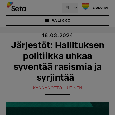
Hyppää
pääsisältöön
LAHJOITA!
VALIKKO
18.03.2024
Järjestöt: Hallituksen
politiikka uhkaa
syventää rasismia ja
syrjintää
KANNANOTTO
,
UUTINEN