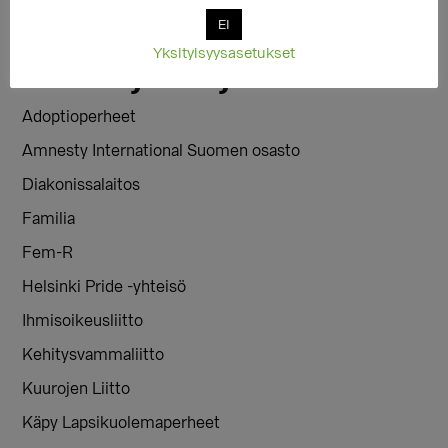
politiikkatoimia. Vahva ja välittävä Suomi syntyy
EI
antirasistisella politiikalla, ei syrjintää syventämällä.
Yksityisyysasetukset
Allekirjoittajat:
Adoptioperheet
Amnesty International Suomen osasto
Diakonissalaitos
Familia
Fem-R
Helsinki Pride -yhteisö
Ihmisoikeusliitto
Kehitysvammaliitto
Kuurojen Liitto
Käpy Lapsikuolemaperheet