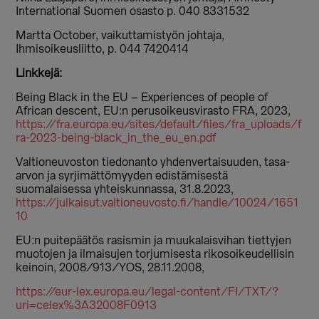
International Suomen osasto p. 040 8331532
Martta October, vaikuttamistyön johtaja,
Ihmisoikeusliitto, p. 044 7420414
Linkkejä:
Being Black in the EU – Experiences of people of
African descent, EU:n perusoikeusvirasto FRA, 2023,
https://fra.europa.eu/sites/default/files/fra_uploads/f
ra-2023-being-black_in_the_eu_en.pdf
Valtioneuvoston tiedonanto yhdenvertaisuuden, tasa-
arvon ja syrjimättömyyden edistämisestä
suomalaisessa yhteiskunnassa, 31.8.2023,
https://julkaisut.valtioneuvosto.fi/handle/10024/1651
10
EU:n puitepäätös rasismin ja muukalaisvihan tiettyjen
muotojen ja ilmaisujen torjumisesta rikosoikeudellisin
keinoin, 2008/913/YOS, 28.11.2008,
https://eur-lex.europa.eu/legal-content/FI/TXT/?
uri=celex%3A32008F0913