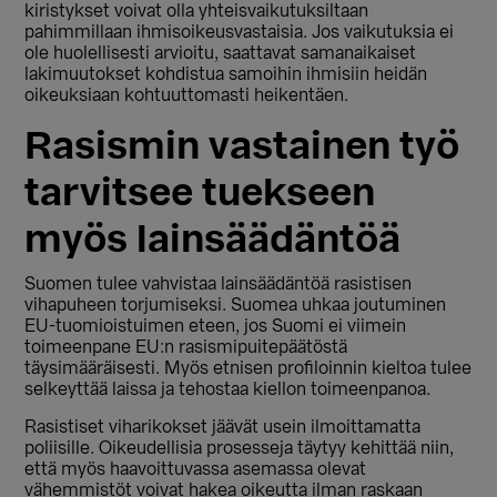
kiristykset voivat olla yhteisvaikutuksiltaan
pahimmillaan ihmisoikeusvastaisia. Jos vaikutuksia ei
ole huolellisesti arvioitu, saattavat samanaikaiset
lakimuutokset kohdistua samoihin ihmisiin heidän
oikeuksiaan kohtuuttomasti heikentäen.
Rasismin vastainen työ
tarvitsee tuekseen
myös lainsäädäntöä
Suomen tulee vahvistaa lainsäädäntöä rasistisen
vihapuheen torjumiseksi. Suomea uhkaa joutuminen
EU-tuomioistuimen eteen, jos Suomi ei viimein
toimeenpane EU:n rasismipuitepäätöstä
täysimääräisesti. Myös etnisen profiloinnin kieltoa tulee
selkeyttää laissa ja tehostaa kiellon toimeenpanoa.
Rasistiset viharikokset jäävät usein ilmoittamatta
poliisille. Oikeudellisia prosesseja täytyy kehittää niin,
että myös haavoittuvassa asemassa olevat
vähemmistöt voivat hakea oikeutta ilman raskaan