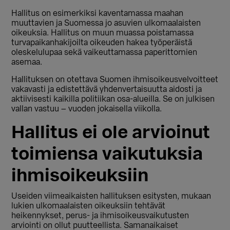
Hallitus on esimerkiksi kaventamassa maahan
muuttavien ja Suomessa jo asuvien ulkomaalaisten
oikeuksia. Hallitus on muun muassa poistamassa
turvapaikanhakijoilta oikeuden hakea työperäistä
oleskelulupaa sekä vaikeuttamassa paperittomien
asemaa.
Hallituksen on otettava Suomen ihmisoikeusvelvoitteet
vakavasti ja edistettävä yhdenvertaisuutta aidosti ja
aktiivisesti kaikilla politiikan osa-alueilla. Se on julkisen
vallan vastuu – vuoden jokaisella viikolla.
Hallitus ei ole arvioinut
toimiensa vaikutuksia
ihmisoikeuksiin
Useiden viimeaikaisten hallituksen esitysten, mukaan
lukien ulkomaalaisten oikeuksiin tehtävät
heikennykset, perus- ja ihmisoikeusvaikutusten
arviointi on ollut puutteellista. Samanaikaiset