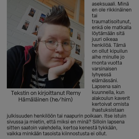
aseksuaali. Minä
en ole rikkinäinen
tai
traumatisoitunut,
enkä ole matkalla
löytämään sitä
juuri oikeaa
henkilöä. Tämä
on ollut kipuilun
aihe minulle jo
monta vuotta
varsinaisen
lyhyessä
elämässäni.
Lapsena sain
kuunnella, kun
Tekstin on kirjoittanut Remy
alakoulun kaverit
Hämäläinen (he/him)
kertoivat omista
ihastuksistaan
julkisuuden henkilöön tai naapurin poikaan. Itse istuin
sivussa ja mietin, että miksi en minä? Silloin lapsena
sitten saatoin valehdella, kertoa kenestä tykkään,
vaikka minkään tasoista kiinnostusta ei ollut.