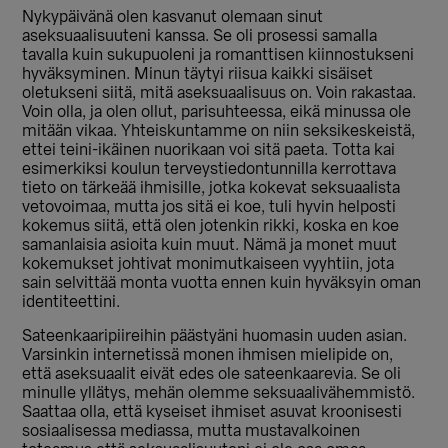
Nykypäivänä olen kasvanut olemaan sinut
aseksuaalisuuteni kanssa. Se oli prosessi samalla
tavalla kuin sukupuoleni ja romanttisen kiinnostukseni
hyväksyminen. Minun täytyi riisua kaikki sisäiset
oletukseni siitä, mitä aseksuaalisuus on. Voin rakastaa.
Voin olla, ja olen ollut, parisuhteessa, eikä minussa ole
mitään vikaa. Yhteiskuntamme on niin seksikeskeistä,
ettei teini-ikäinen nuorikaan voi sitä paeta. Totta kai
esimerkiksi koulun terveystiedontunnilla kerrottava
tieto on tärkeää ihmisille, jotka kokevat seksuaalista
vetovoimaa, mutta jos sitä ei koe, tuli hyvin helposti
kokemus siitä, että olen jotenkin rikki, koska en koe
samanlaisia asioita kuin muut. Nämä ja monet muut
kokemukset johtivat monimutkaiseen vyyhtiin, jota
sain selvittää monta vuotta ennen kuin hyväksyin oman
identiteettini.
Sateenkaaripiireihin päästyäni huomasin uuden asian.
Varsinkin internetissä monen ihmisen mielipide on,
että aseksuaalit eivät edes ole sateenkaarevia. Se oli
minulle yllätys, mehän olemme seksuaalivähemmistö.
Saattaa olla, että kyseiset ihmiset asuvat kroonisesti
sosiaalisessa mediassa, mutta mustavalkoinen