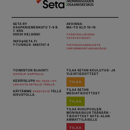
SETA RY
AVOINNA:
HAAPANIEMENKATU 7–9 B
MA–TO KLO 10–15
7. KRS
00530 HELSINKI
TYÖNTEKIJÖIDEN
YHTEYSTIEDOT
INFO@SETA.FI
Y-TUNNUS: 0661747-4
TIETOSUOJASELOSTE
(INFORMOINTIASIAKIRJA)
TOIMISTON SIJAINTI
TILAA SETAN KOULUTUS- JA
.
YLEISTIEDOTTEET
GOOGLE-KARTALLA
KERÄYSLUPA
.
RA/2022/107
TILAA
.
LAHJOITA SETALLE TÄÄLLÄ
TILAA SETAN
KÄYTÄMME
TÄLLÄ
EVÄSTEITÄ
MEDIATIEDOTTEET
SIVUSTOLLA.
TILAA
TILAA SUKUPUOLEN
MONINAISUUS TÄÄNÄÄN -
TIEDOTTEET SOTE-ALAN
AMMATTILAISILLE
TILAA