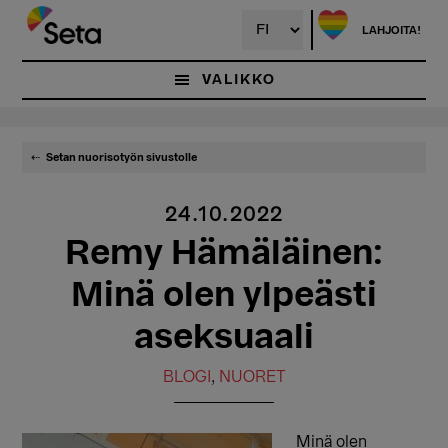
Hyppää
pääsisältöön
LAHJOITA!
VALIKKO
Setan nuorisotyön sivustolle
24.10.2022
Remy Hämäläinen:
Minä olen ylpeästi
aseksuaali
BLOGI
,
NUORET
Minä olen