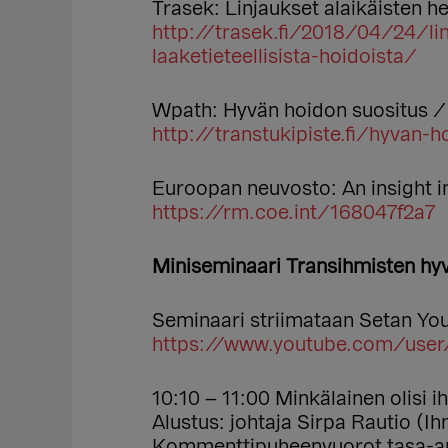
Trasek: Linjaukset alaikäisten h
http://trasek.fi/2018/04/24/lin
laaketieteellisista-hoidoista/
Wpath: Hyvän hoidon suositus / 
http://transtukipiste.fi/hyvan-
Euroopan neuvosto: An insight in
https://rm.coe.int/168047f2a7
Miniseminaari Transihmisten hyv
Seminaari striimataan Setan Yo
https://www.youtube.com/user
10:10 – 11:00 Minkälainen olisi 
Alustus: johtaja Sirpa Rautio (
Kommenttipuheenvuorot tasa-arvo