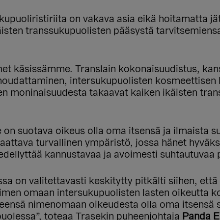
uoliristiriita on vakava asia eikä hoitamatta jät
äisten transsukupuolisten pääsystä tarvitsemiens
met käsissämme. Translain kokonaisuudistus, kans
noudattaminen, intersukupuolisten kosmeettisen k
 moninaisuudesta takaavat kaiken ikäisten trans
le on suotava oikeus olla oma itsensä ja ilmaista
taattava turvallinen ympäristö, jossa hänet hyväk
dellyttää kannustavaa ja avoimesti suhtautuvaa 
a on valitettavasti keskitytty pitkälti siihen, ett
nimen omaan intersukupuolisten lasten oikeutta k
ensä nimenomaan oikeudesta olla oma itsensä sosia
uolessa”, toteaa Trasekin puheenjohtaja
Panda E