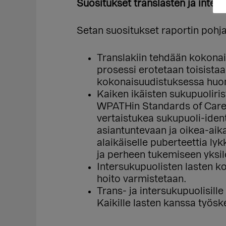
Suositukset translasten ja inter
Setan suositukset raportin pohja
Translakiin tehdään kokonai
prosessi erotetaan toisistaa
kokonaisuudistuksessa huomi
Kaiken ikäisten sukupuoliris
WPATHin Standards of Care 
vertaistukea sukupuoli-iden
asiantuntevaan ja oikea-aik
alaikäiselle puberteettia ly
ja perheen tukemiseen yksil
Intersukupuolisten lasten ko
hoito varmistetaan.
Trans- ja intersukupuolisill
Kaikille lasten kanssa työsk