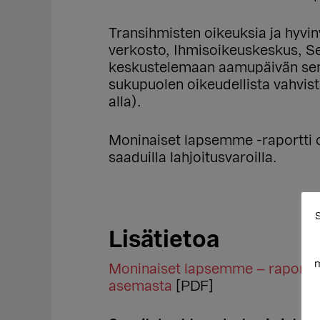
Transihmisten oikeuksia ja hyvi
verkosto, Ihmisoikeuskeskus, Set
keskustelemaan aamupäivän semi
sukupuolen oikeudellista vahvist
alla).
Moninaiset lapsemme -raportti on
saaduilla lahjoitusvaroilla.
S
Lisätietoa
m
Moninaiset lapsemme – raportti t
asemasta
[PDF]