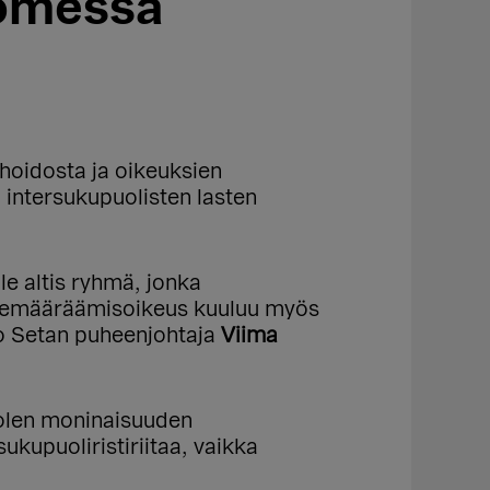
uomessa
 hoidosta ja oikeuksien
intersukupuolisten lasten
le altis ryhmä, jonka
 Itsemääräämisoikeus kuuluu myös
oo Setan puheenjohtaja
Viima
uolen moninaisuuden
kupuoliristiriitaa, vaikka