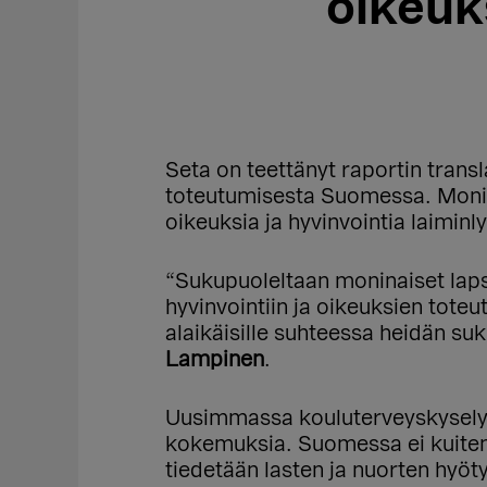
oikeuk
Seta on teettänyt raportin transl
toteutumisesta Suomessa. Monin
oikeuksia ja hyvinvointia laimin
“Sukupuoleltaan moninaiset lapset
hyvinvointiin ja oikeuksien tot
alaikäisille suhteessa heidän su
Lampinen
.
Uusimmassa kouluterveyskyselys
kokemuksia. Suomessa ei kuitenka
tiedetään lasten ja nuorten hyöt