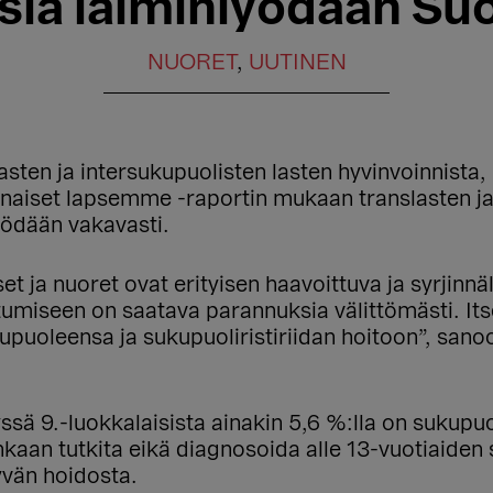
sia laiminlyödään S
NUORET
,
UUTINEN
asten ja intersukupuolisten lasten hyvinvoinnista,
aiset lapsemme -raportin mukaan translasten ja 
lyödään vakavasti.
 ja nuoret ovat erityisen haavoittuva ja syrjinnäl
eutumiseen on saatava parannuksia välittömästi.
kupuoleensa ja sukupuoliristiriidan hoitoon”, san
sä 9.-luokkalaisista ainakin 5,6 %:lla on sukup
an tutkita eikä diagnosoida alle 13-vuotiaiden su
yvän hoidosta.