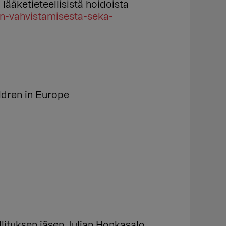
lääketieteellisistä hoidoista
en-vahvistamisesta-seka-
ildren in Europe
lituksen jäsen Julian Honkasalo