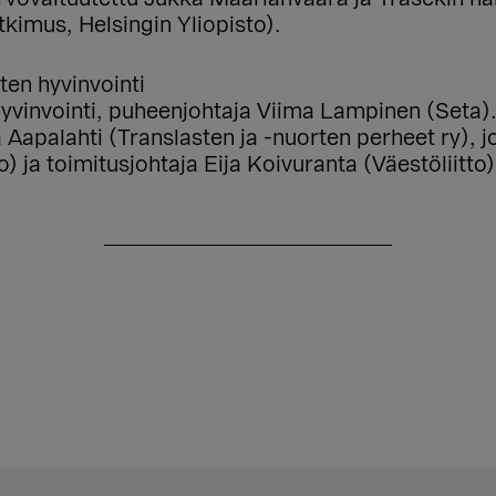
tkimus, Helsingin Yliopisto).
ten hyvinvointi
hyvinvointi, puheenjohtaja Viima Lampinen (Seta)
apalahti (Translasten ja -nuorten perheet ry), jo
) ja toimitusjohtaja Eija Koivuranta (Väestöliitto)