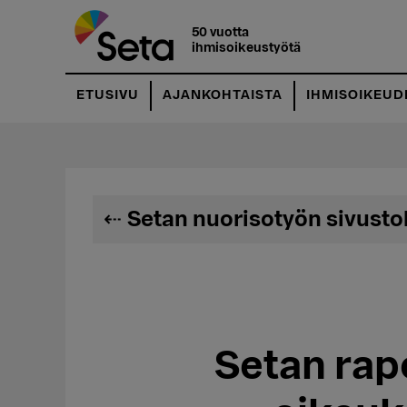
Hyppää
pääsisältöön
50 vuotta
ihmisoikeustyötä
ETUSIVU
AJANKOHTAISTA
IHMISOIKEUD
Setan nuorisotyön sivusto
Setan rapo