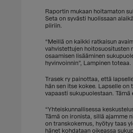
Raportin mukaan hoitamaton sukup
Seta on syvästi huolissaan alaik
piiriin.
“Meillä on kaikki ratkaisun avai
vahvistettujen hoitosuositusten 
osaamisen lisääminen sukupuolen
hyvinvoinnin”, Lampinen toteaa.
Trasek ry painottaa, että lapsel
hän sen itse kokee. Lapselle on 
vapaasti sukupuolestaan. Tämä e
“Yhteiskunnallisessa keskusteluss
Tämä on ironista, sillä ajamme 
on transkokemus, hyötyy taas yle
hänet kohdataan oikeassa sukup