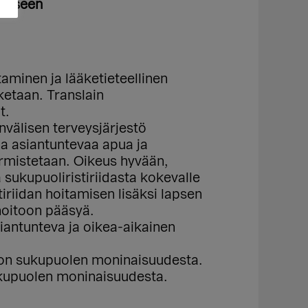
umiseen
aminen ja lääketieteellinen
ketaan. Translain
t.
nvälisen terveysjärjestö
a asiantuntevaa apua ja
armistetaan. Oikeus hyvään,
sukupuoliristiriidasta kokevalle
iriidan hoitamisen lisäksi lapsen
hoitoon pääsyä.
siantunteva ja oikea-aikainen
etoon sukupuolen moninaisuudesta.
sukupuolen moninaisuudesta.