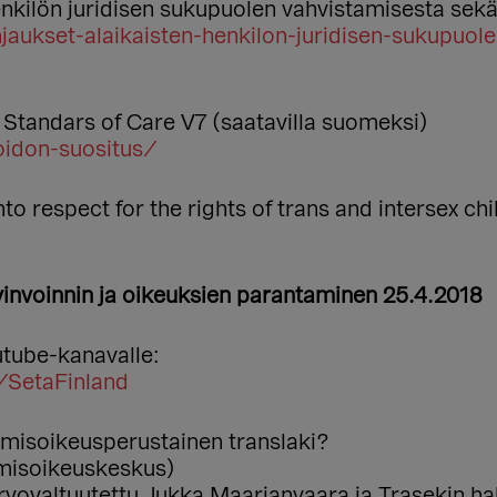
enkilön juridisen sukupuolen vahvistamisesta sekä 
jaukset-alaikaisten-henkilon-juridisen-sukupuol
Standars of Care V7 (saatavilla suomeksi)
hoidon-suositus/
to respect for the rights of trans and intersex ch
invoinnin ja oikeuksien parantaminen 25.4.2018
utube-kanavalle:
/SetaFinland
ihmisoikeusperustainen translaki?
Ihmisoikeuskeskus)
valtuutettu Jukka Maarianvaara ja Trasekin hal