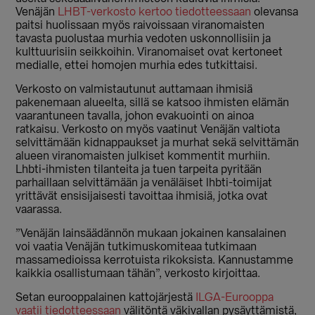
Venäjän
LHBT-verkosto kertoo tiedotteessaan
olevansa
paitsi huolissaan myös raivoissaan viranomaisten
tavasta puolustaa murhia vedoten uskonnollisiin ja
kulttuurisiin seikkoihin. Viranomaiset ovat kertoneet
medialle, ettei homojen murhia edes tutkittaisi.
Verkosto on valmistautunut auttamaan ihmisiä
pakenemaan alueelta, sillä se katsoo ihmisten elämän
vaarantuneen tavalla, johon evakuointi on ainoa
ratkaisu. Verkosto on myös vaatinut Venäjän valtiota
selvittämään kidnappaukset ja murhat sekä selvittämän
alueen viranomaisten julkiset kommentit murhiin.
Lhbti-ihmisten tilanteita ja tuen tarpeita pyritään
parhaillaan selvittämään ja venäläiset lhbti-toimijat
yrittävät ensisijaisesti tavoittaa ihmisiä, jotka ovat
vaarassa.
”Venäjän lainsäädännön mukaan jokainen kansalainen
voi vaatia Venäjän tutkimuskomiteaa tutkimaan
massamedioissa kerrotuista rikoksista. Kannustamme
kaikkia osallistumaan tähän”, verkosto kirjoittaa.
Setan eurooppalainen kattojärjestä
ILGA-Eurooppa
vaatii tiedotteessaan
välitöntä väkivallan pysäyttämistä,