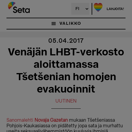
Hyppää
pääsisältöön
LAHJOITA!
VALIKKO
05.04.2017
Venäjän LHBT-verkosto
aloittamassa
Tšetšenian homojen
evakuoinnit
UUTINEN
Sanomalehti
Novaja Gazetan
mukaan Tšetšeniassa
Pohjois-Kaukasiassa on pidätetty jopa sata ja murhattu
useita seksuaalivähemmistöön kuuluvia ihmisiä.