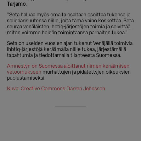
Tarjamo
.
”Seta haluaa myös omalta osaltaan osoittaa tukensa ja
solidaarisuutensa niille, joita tämä vaino koskettaa. Seta
seuraa venäläisten lhbtiq-järjestöjen toimia ja selvittää,
miten voimme heidän toimintaansa parhaiten tukea.”
Seta on useiden vuosien ajan tukenut Venäjällä toimivia
lhbtiq-järjestöjä keräämällä niille tukea, järjestämällä
tapahtumia ja tiedottamalla tilanteesta Suomessa.
Amnestyn on Suomessa aloittanut nimen keräämisen
vetoomukseen
murhattujen ja pidätettyjen oikeuksien
puolustamiseksi.
Kuva: Creative Commons Darren Johnsson