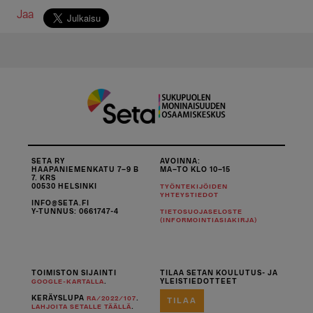
Jaa
SETA RY
AVOINNA:
HAAPANIEMENKATU 7–9 B
MA–TO KLO 10–15
7. KRS
00530 HELSINKI
TYÖNTEKIJÖIDEN
YHTEYSTIEDOT
INFO@SETA.FI
Y-TUNNUS: 0661747-4
TIETOSUOJASELOSTE
(INFORMOINTIASIAKIRJA)
TOIMISTON SIJAINTI
TILAA SETAN KOULUTUS- JA
.
YLEISTIEDOTTEET
GOOGLE-KARTALLA
KERÄYSLUPA
.
RA/2022/107
TILAA
.
LAHJOITA SETALLE TÄÄLLÄ