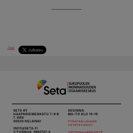
Jaa
SETA RY
AVOINNA:
HAAPANIEMENKATU 7–9 B
MA–TO KLO 10–15
7. KRS
00530 HELSINKI
TYÖNTEKIJÖIDEN
YHTEYSTIEDOT
INFO@SETA.FI
Y-TUNNUS: 0661747-4
TIETOSUOJASELOSTE