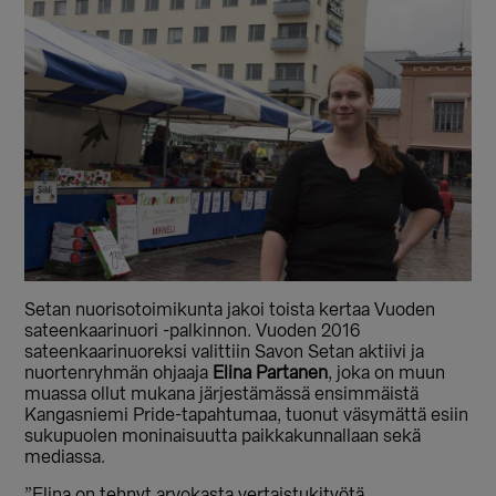
Setan nuorisotoimikunta jakoi toista kertaa Vuoden
sateenkaarinuori -palkinnon. Vuoden 2016
sateenkaarinuoreksi valittiin Savon Setan aktiivi ja
nuortenryhmän ohjaaja
Elina Partanen
, joka on muun
muassa ollut mukana järjestämässä ensimmäistä
Kangasniemi Pride-tapahtumaa, tuonut väsymättä esiin
sukupuolen moninaisuutta paikkakunnallaan sekä
mediassa.
”Elina on tehnyt arvokasta vertaistukityötä