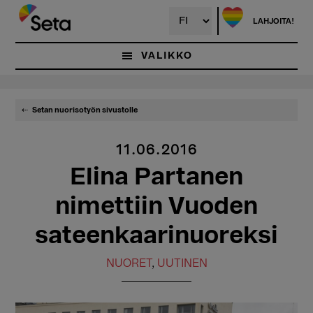
Hyppää
pääsisältöön
LAHJOITA!
VALIKKO
Setan nuorisotyön sivustolle
11.06.2016
Elina Partanen
nimettiin Vuoden
sateenkaarinuoreksi
NUORET
,
UUTINEN