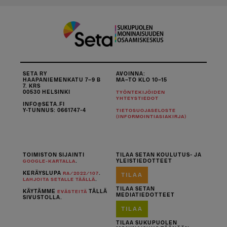
SETA RY
AVOINNA:
HAAPANIEMENKATU 7–9 B
MA–TO KLO 10–15
7. KRS
00530 HELSINKI
TYÖNTEKIJÖIDEN
YHTEYSTIEDOT
INFO@SETA.FI
Y-TUNNUS: 0661747-4
TIETOSUOJASELOSTE
(INFORMOINTIASIAKIRJA)
TOIMISTON SIJAINTI
TILAA SETAN KOULUTUS- JA
.
YLEISTIEDOTTEET
GOOGLE-KARTALLA
KERÄYSLUPA
.
RA/2022/107
TILAA
.
LAHJOITA SETALLE TÄÄLLÄ
TILAA SETAN
KÄYTÄMME
TÄLLÄ
EVÄSTEITÄ
MEDIATIEDOTTEET
SIVUSTOLLA.
TILAA
TILAA SUKUPUOLEN