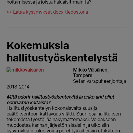
hoitamisessa ja joista haluaisit mainita?
>> Lataa kysymykset docx-tiedostona
Kokemuksia
hallitustyöskentelystä
Mikko Väisänen,
Tampere
Setan varapuheenjohtaja
2013-2014
Mitä odotit hallitustyöskentelyltä ja onko arki ollut
odotusten kaltaista?
Hallitustyöskentelyn kokonaisvaltaisuus ja
päätöksenteon kattavuus yllätti. Suuri osa hallituksen
tekemästä työstä jää näkymättömäksi. Voidakseen
muodostaa kannan järjestön sisäisiin ja ulkoisiin
kysymyksiin tulee voida perehtyä aiheisiin etukäteen.