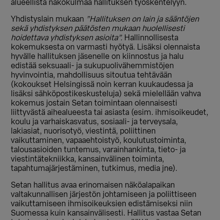
alueellista näkökulmaa hallituksen työskentelyyn.
Yhdistyslain mukaan
”Hallituksen on lain ja sääntöjen
sekä yhdistyksen päätösten mukaan huolellisesti
hoidettava yhdistyksen asioita”.
Hallinnollisesta
kokemuksesta on varmasti hyötyä. Lisäksi olennaista
hyvälle hallituksen jäsenelle on kiinnostus ja halu
edistää seksuaali- ja sukupuolivähemmistöjen
hyvinvointia, mahdollisuus sitoutua tehtävään
(kokoukset Helsingissä noin kerran kuukaudessa ja
lisäksi sähköpostikeskusteluja) sekä mielellään vahva
kokemus jostain Setan toimintaan olennaisesti
liittyvästä aihealueesta tai asiasta (esim. ihmisoikeudet,
koulu ja varhaiskasvatus, sosiaali- ja terveysala,
lakiasiat, nuorisotyö, viestintä, poliittinen
vaikuttaminen, vapaaehtoistyö, koulutustoiminta,
talousasioiden tuntemus, varainhankinta, tieto- ja
viestintätekniikka, kansainvälinen toiminta,
tapahtumajärjestäminen, tutkimus, media jne).
Setan hallitus avaa erinomaisen näköalapaikan
valtakunnallisen järjestön johtamiseen ja poliittiseen
vaikuttamiseen ihmisoikeuksien edistämiseksi niin
Suomessa kuin kansainvälisesti. Hallitus vastaa Setan