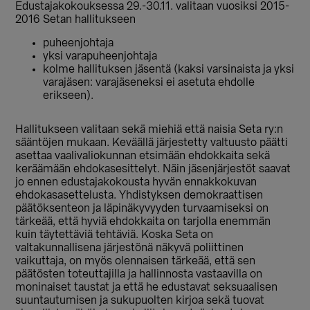
Edustajakokouksessa 29.-30.11. valitaan vuosiksi 2015-
2016 Setan hallitukseen
puheenjohtaja
yksi varapuheenjohtaja
kolme hallituksen jäsentä (kaksi varsinaista ja yksi
varajäsen: varajäseneksi ei asetuta ehdolle
erikseen).
Hallitukseen valitaan sekä miehiä että naisia Seta ry:n
sääntöjen mukaan. Keväällä järjestetty valtuusto päätti
asettaa vaalivaliokunnan etsimään ehdokkaita sekä
keräämään ehdokasesittelyt. Näin jäsenjärjestöt saavat
jo ennen edustajakokousta hyvän ennakkokuvan
ehdokasasettelusta. Yhdistyksen demokraattisen
päätöksenteon ja läpinäkyvyyden turvaamiseksi on
tärkeää, että hyviä ehdokkaita on tarjolla enemmän
kuin täytettäviä tehtäviä. Koska Seta on
valtakunnallisena järjestönä näkyvä poliittinen
vaikuttaja, on myös olennaisen tärkeää, että sen
päätösten toteuttajilla ja hallinnosta vastaavilla on
moninaiset taustat ja että he edustavat seksuaalisen
suuntautumisen ja sukupuolten kirjoa sekä tuovat