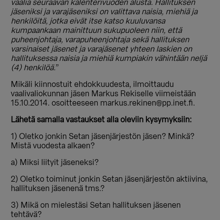
vaalia seuraavan kalenterivuoden alusta.
Hallituksen
jäseniksi ja varajäseniksi on valittava naisia, miehiä ja
henkilöitä, jotka eivät itse katso kuuluvansa
kumpaankaan mainittuun sukupuoleen niin, että
puheenjohtaja, varapuheenjohtaja sekä hallituksen
varsinaiset jäsenet ja varajäsenet yhteen laskien on
hallituksessa naisia ja miehiä kumpiakin vähintään neljä
(4) henkilöä.
”
Mikäli kiinnostuit ehdokkuudesta, ilmoittaudu
vaalivaliokunnan jäsen Markus Rekiselle viimeistään
15.10.2014. osoitteeseen markus.rekinen@pp.inet.fi.
Lähetä samalla vastaukset alla oleviin kysymyksiin:
1) Oletko jonkin Setan jäsenjärjestön jäsen? Minkä?
Mistä vuodesta alkaen?
a) Miksi liityit jäseneksi?
2) Oletko toiminut jonkin Setan jäsenjärjestön aktiivina,
hallituksen jäsenenä tms.?
3) Mikä on mielestäsi Setan hallituksen jäsenen
tehtävä?