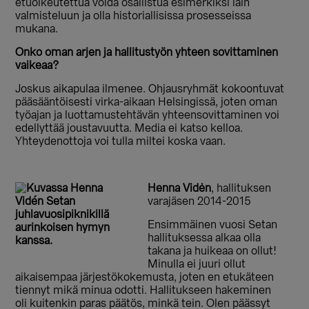
etuoikeutettua voida osallistua esimerkiksi lain
valmisteluun ja olla historiallisissa prosesseissa
mukana.
Onko oman arjen ja hallitustyön yhteen sovittaminen
vaikeaa?
Joskus aikapulaa ilmenee. Ohjausryhmät kokoontuvat
pääsääntöisesti virka-aikaan Helsingissä, joten oman
työajan ja luottamustehtävän yhteensovittaminen voi
edellyttää joustavuutta. Media ei katso kelloa.
Yhteydenottoja voi tulla miltei koska vaan.
Henna Vidėn
, hallituksen
varajäsen 2014-2015
Ensimmäinen vuosi Setan
hallituksessa alkaa olla
takana ja huikeaa on ollut!
Minulla ei juuri ollut
aikaisempaa järjestökokemusta, joten en etukäteen
tiennyt mikä minua odotti. Hallitukseen hakeminen
oli kuitenkin paras päätös, minkä tein. Olen päässyt