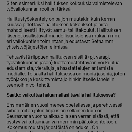
Siten esimerkiksi hallituksen kokouksia valmistelevan
työvaliokunnan rooli on tärkeä.
Hallitustyöskentely on paljon muutakin kuin kerran
kuussa pidettävät hallituksen kokoukset ja niitä
mahdollisesti liittyvät aamu- tai iltakoulut. Hallituksen
jäsenet osallistuvat mahdollisuuksiensa mukaan mm.
eri valiokuntien toimintaan ja edustavat Setaa mm.
yhteistyöjärjestöjen elimissä.
Tehtävästä riippuen hallituksen sisällä (pj, varapj,
työvaliokunnan jäsen) luottamustehtävään voi kuulua
edustamista, vierailuja ja haastattelujen antamista
medialle. Toisaalta hallituksessa on monia jäseniä, joten
työnjakoa ja keskittymistä joihinkin itselle läheisiin
teemoihin voi tehdä.
Saatko vaikuttaa haluamallasi tavalla hallituksessa?
Ensimmäinen vuosi menee opetellessa ja perehtyessä
siihen miten jokin linjaus on sellainen kuin on.
Seuraavana vuonna alkaa olla sen verran sisässä, että
pystyy vaikuttamaan varmemmin päätöksentekoon.
Kokemus muista järjestöistä on eduksi. On