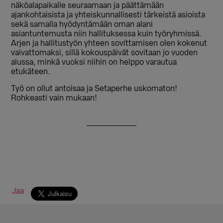
näköalapaikalle seuraamaan ja päättämään
ajankohtaisista ja yhteiskunnallisesti tärkeistä asioista
sekä samalla hyödyntämään oman alani
asiantuntemusta niin hallituksessa kuin työryhmissä.
Arjen ja hallitustyön yhteen sovittamisen olen kokenut
vaivattomaksi, sillä kokouspäivät sovitaan jo vuoden
alussa, minkä vuoksi niihin on helppo varautua
etukäteen.
Työ on ollut antoisaa ja Setaperhe uskomaton!
Rohkeasti vain mukaan!
Jaa