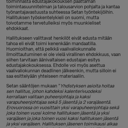
toiminnasta edustajakokouksen päättämän
toimintasuunnitelman ja talousarvion pohjalta ja kantaa
työnantajavastuusta suhteessa Setan työntekijöihin.
Hallituksen työskentelykieli on suomi, mutta
toivotamme tervetulleiksi myös muunkieliset
ehdokkaat.
Hallitukseen valittavat henkilöt eivät edusta mitään
tahoa eli eivät toimi kenenkään mandaatilla.
Huomioithan, että pelkkä vaalivaliokunnalle
ilmoittautuminen ei ole vielä virallinen ehdokkuus, vaan
siihen tarvitaan äänivaltaisen edustajan esitys
edustajakokouksessa. Ehdolle voi myös asettua
vaalivaliokunnan deadlinen jälkeenkin, mutta silloin ei
saa esittelyään yhteiseen materiaaliin.
Setan sääntöjen mukaan ”
Yhdistyksen asioita hoitaa
sen hallitus, johon kahdeksi kalenterivuodeksi
kerrallaan valitaan puheenjohtaja ja kaksi
varapuheenjohtajaa sekä 5 jäsentä ja 2 varajäsentä.
Erovuorossa on vuosittain yksi varapuheenjohtaja sekä
joka toinen vuosi kolme hallituksen jäsentä ja yksi
varajäsen ja joka toinen vuosi kaksi hallituksen jäsentä
ja yksi varajäsen. Hallituksen jäsenen toimikausi alkaa