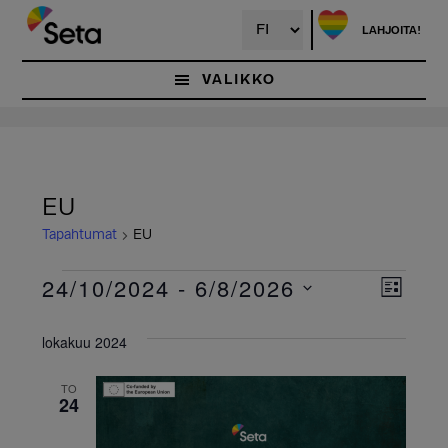
Hyppää
pääsisältöön
LAHJOITA!
VALIKKO
EU
Tapahtumat
EU
24/10/2024
 - 
6/8/2026
Tapahtumat
N
T
L
V
I
a
ä
a
S
lokakuu 2024
l
T
p
k
i
A
t
TO
a
y
24
s
e
h
m
p