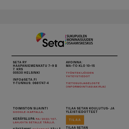
i
i
g
a
t
i
o
n
SETA RY
AVOINNA:
HAAPANIEMENKATU 7–9 B
MA–TO KLO 10–15
7. KRS
00530 HELSINKI
TYÖNTEKIJÖIDEN
YHTEYSTIEDOT
INFO@SETA.FI
Y-TUNNUS: 0661747-4
TIETOSUOJASELOSTE
(INFORMOINTIASIAKIRJA)
TOIMISTON SIJAINTI
TILAA SETAN KOULUTUS- JA
.
YLEISTIEDOTTEET
GOOGLE-KARTALLA
KERÄYSLUPA
.
RA/2022/107
TILAA
.
LAHJOITA SETALLE TÄÄLLÄ
TILAA SETAN