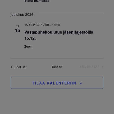
Etänä Teamsissa
joulukuu 2026
15.12.2026 17:30
–
19:30
TI
15
Vastapuhekoulutus jäsenjärjestöille
15.12.
Zoom
Tapahtumat
Edelliset
Tänään
SEURAAVAT
TAPAHTUMAT
TILAA KALENTERIIN