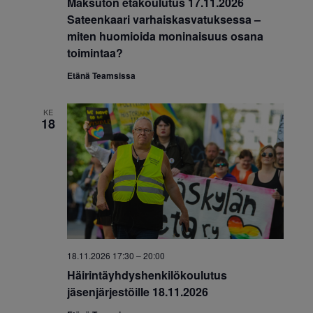
Maksuton etäkoulutus 17.11.2026
Sateenkaari varhaiskasvatuksessa –
miten huomioida moninaisuus osana
toimintaa?
Etänä Teamsissa
KE
18
18.11.2026 17:30
–
20:00
Häirintäyhdyshenkilökoulutus
jäsenjärjestöille 18.11.2026