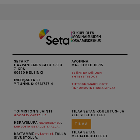
SETA RY
AVOINNA:
HAAPANIEMENKATU 7–9 B
MA–TO KLO 10–15
7. KRS
00530 HELSINKI
TYÖNTEKIJÖIDEN
YHTEYSTIEDOT
INFO@SETA.FI
Y-TUNNUS: 0661747-4
TIETOSUOJASELOSTE
(INFORMOINTIASIAKIRJA)
TOIMISTON SIJAINTI
TILAA SETAN KOULUTUS- JA
.
YLEISTIEDOTTEET
GOOGLE-KARTALLA
KERÄYSLUPA
.
RA/2022/107
TILAA
.
LAHJOITA SETALLE TÄÄLLÄ
TILAA SETAN
KÄYTÄMME
TÄLLÄ
EVÄSTEITÄ
MEDIATIEDOTTEET
SIVUSTOLLA.