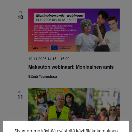
TI
10
10.11.2026 14:15
–
16:00
Maksuton webinaari: Moninainen amis
Etänä Teamsissa
KE
11
Sivustomme käyttää evästeitä käyttäjäkokemuksen