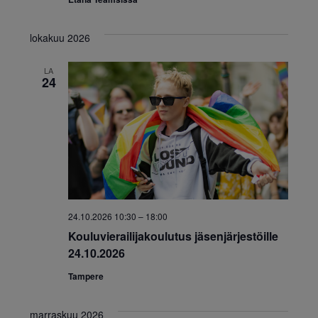
i
i
g
lokakuu 2026
a
LA
t
24
i
o
n
24.10.2026 10:30
–
18:00
Kouluvierailijakoulutus jäsenjärjestöille
24.10.2026
Tampere
marraskuu 2026