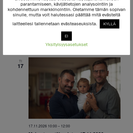
parantamiseen, kävijätietojen analysointiin ja
kohdennettuun markkinointiin. Oletamme tämän sopivan
sinulle, mutta voit halutessasi päättää mitä evästeitä
11.11.2026 17:30
–
20:00
laitteellesi tallennetaan evästeaseuksista.
KYLLÄ
Häirintäyhdyshenkilökoulutus
jäsenjärjestöille 11.11.2026
EI
Yksityisyysasetukset
Etänä Teamsissa
TI
17
17.11.2026 10:00
–
12:00