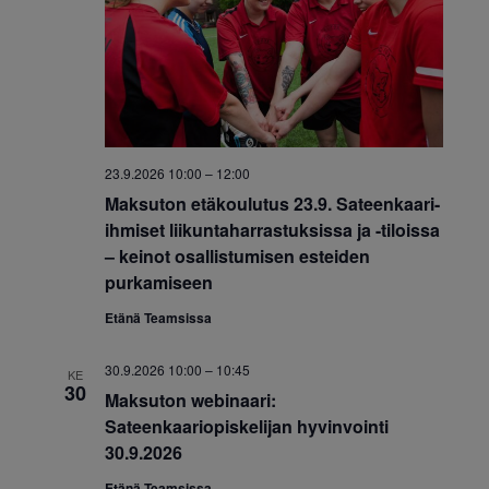
t
ä
ä
i
u
v
t
ä
m
.
n
a
a
23.9.2026 10:00
–
12:00
V
v
Maksuton etäkoulutus 23.9. Sateenkaari-
i
ihmiset liikuntaharrastuksissa ja -tiloissa
i
– keinot osallistumisen esteiden
e
g
purkamiseen
w
Etänä Teamsissa
o
s
i
30.9.2026 10:00
–
10:45
N
KE
30
Maksuton webinaari:
n
a
Sateenkaariopiskelijan hyvinvointi
t
30.9.2026
v
Etänä Teamsissa