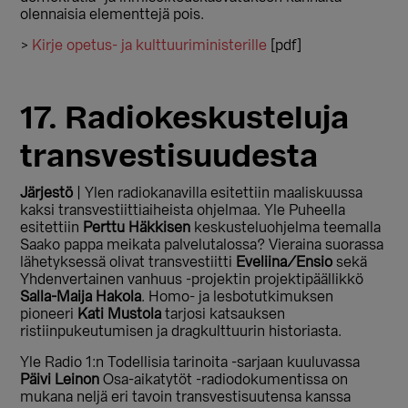
olennaisia elementtejä pois.
>
Kirje opetus- ja kulttuuriministerille
[pdf]
17. Radiokeskusteluja
transvestisuudesta
Järjestö
| Ylen radiokanavilla esitettiin maaliskuussa
kaksi transvestiittiaiheista ohjelmaa. Yle Puheella
esitettiin
Perttu Häkkisen
keskusteluohjelma teemalla
Saako pappa meikata palvelutalossa? Vieraina suorassa
lähetyksessä olivat transvestiitti
Eveliina/Ensio
sekä
Yhdenvertainen vanhuus -projektin projektipäällikkö
Salla-Maija Hakola
. Homo- ja lesbotutkimuksen
pioneeri
Kati Mustola
tarjosi katsauksen
ristiinpukeutumisen ja dragkulttuurin historiasta.
Yle Radio 1:n Todellisia tarinoita -sarjaan kuuluvassa
Päivi Leinon
Osa-aikatytöt -radiodokumentissa on
mukana neljä eri tavoin transvestisuutensa kanssa