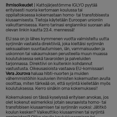
Ihmisoikeudet
| Kattojärjestömme IGLYO pyytää
erityisesti nuoria kertomaan koulussa tai
oppilaitoksessa kokemastaan homo- tai transfobisesta
kiusaamisesta. Tietoja käytetään Euroopan unioniin
vaikuttamisessa. Kerro tarinasi englanniksi suoraan alla
olevan linkin kautta 23.4. mennessä!
EU:ssa on jo lähes kymmenen vuotta valmisteltu uutta
syrjinnän vastaista direktiiviä, joka kieltäisi syrjinnän
seksuaalisen suuntautumisen, iän, vammaisuuden ja
uskonnon tai vakaumuksen perusteella muun muassa
koulutuksessa sekä tavaroiden ja palveluiden
tarjonnassa. Direktiivi on kuitenkin kohdannut
vastustusta. Oikeusasioista vastaava EU-komissaari
Vera Jourova
haluaa hlbti-nuorten ja muiden
vähemmistöihin kuuluvien ihmisten kokemusten avulla
osoittaa, miten tärkeää on, että syrjintä kielletään myös
koulutuksessa. Kerro sinäkin oma kokemuksesi!
Kokemuksesi on tässä kyselyssä erityisen arvokas, jos
olet kokenut esimerkiksi jotain seuraavista homo- tai
transfobisen kiusaamisen tai syrjinnän vuoksi: Jätitkö
koulun kesken? Vaikeuttiko kiusaaminen tai syrjintä