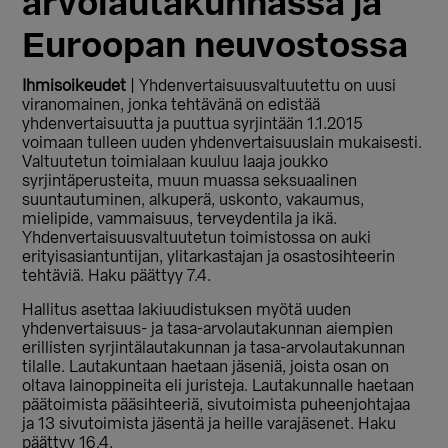
arvolautakunnassa ja
Euroopan neuvostossa
Ihmisoikeudet
| Yhdenvertaisuusvaltuutettu on uusi
viranomainen, jonka tehtävänä on edistää
yhdenvertaisuutta ja puuttua syrjintään 1.1.2015
voimaan tulleen uuden yhdenvertaisuuslain mukaisesti.
Valtuutetun toimialaan kuuluu laaja joukko
syrjintäperusteita, muun muassa seksuaalinen
suuntautuminen, alkuperä, uskonto, vakaumus,
mielipide, vammaisuus, terveydentila ja ikä.
Yhdenvertaisuusvaltuutetun toimistossa on auki
erityisasiantuntijan, ylitarkastajan ja osastosihteerin
tehtäviä. Haku päättyy 7.4.
Hallitus asettaa lakiuudistuksen myötä uuden
yhdenvertaisuus- ja tasa-arvolautakunnan aiempien
erillisten syrjintälautakunnan ja tasa-arvolautakunnan
tilalle. Lautakuntaan haetaan jäseniä, joista osan on
oltava lainoppineita eli juristeja. Lautakunnalle haetaan
päätoimista pääsihteeriä, sivutoimista puheenjohtajaa
ja 13 sivutoimista jäsentä ja heille varajäsenet. Haku
päättyy 16.4.