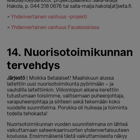
Mediayhteydenotot: projektipäällikkö Salla-Maija
Hakola, p. 044 218 0676 tai salla-maija.hakola[at]seta.fi.
>
Yhdenvertainen vanhuus -projekti
>
Yhdenvertainen vanhuus Facebookissa
14. Nuorisotoimikunnan
tervehdys
Järjestö
| Moikka Setalaiset! Maaliskuun alussa
laitettiin uusi nuorisotoimikunta pyörimään – ja
vauhdilla laitettiinkin. Viikonlopun aikana kerettiin
tutustumaan toisiimme, valitsemaan puheenjohtaja,
varapuheenjohtaja ja sihteeri sekä tekemään koko
vuodelle suunnitelma. Porukka oli huikeaa ja toiminta
todella tehokasta!
Nuorisotoimikunnan vuoden suunnitelmana on lähteä
vaikuttamaan sateenkaarinuorten yhdenvertaisuuteen
koulussa. Ensimmäisenä tästä vaikuttamisesta näkyy