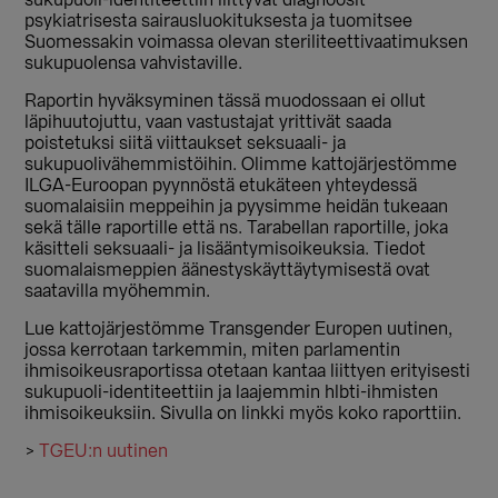
sukupuoli-identiteettiin liittyvät diagnoosit
psykiatrisesta sairausluokituksesta ja tuomitsee
Suomessakin voimassa olevan steriliteettivaatimuksen
sukupuolensa vahvistaville.
Raportin hyväksyminen tässä muodossaan ei ollut
läpihuutojuttu, vaan vastustajat yrittivät saada
poistetuksi siitä viittaukset seksuaali- ja
sukupuolivähemmistöihin. Olimme kattojärjestömme
ILGA-Euroopan pyynnöstä etukäteen yhteydessä
suomalaisiin meppeihin ja pyysimme heidän tukeaan
sekä tälle raportille että ns. Tarabellan raportille, joka
käsitteli seksuaali- ja lisääntymisoikeuksia. Tiedot
suomalaismeppien äänestyskäyttäytymisestä ovat
saatavilla myöhemmin.
Lue kattojärjestömme Transgender Europen uutinen,
jossa kerrotaan tarkemmin, miten parlamentin
ihmisoikeusraportissa otetaan kantaa liittyen erityisesti
sukupuoli-identiteettiin ja laajemmin hlbti-ihmisten
ihmisoikeuksiin. Sivulla on linkki myös koko raporttiin.
>
TGEU:n uutinen