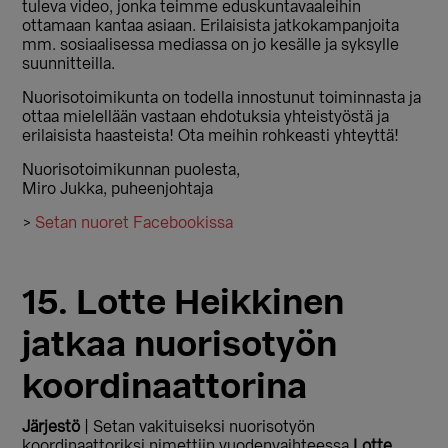
tuleva video, jonka teimme eduskuntavaaleihin
ottamaan kantaa asiaan. Erilaisista jatkokampanjoita
mm. sosiaalisessa mediassa on jo kesälle ja syksylle
suunnitteilla.
Nuorisotoimikunta on todella innostunut toiminnasta ja
ottaa mielellään vastaan ehdotuksia yhteistyöstä ja
erilaisista haasteista! Ota meihin rohkeasti yhteyttä!
Nuorisotoimikunnan puolesta,
Miro Jukka, puheenjohtaja
>
Setan nuoret Facebookissa
15. Lotte Heikkinen
jatkaa nuorisotyön
koordinaattorina
Järjestö
| Setan vakituiseksi nuorisotyön
koordinaattoriksi nimettiin vuodenvaihteessa
Lotte