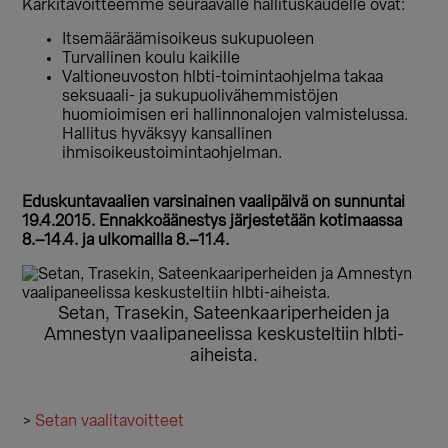
Kärkitavoitteemme seuraavalle hallituskaudelle ovat:
Itsemääräämisoikeus sukupuoleen
Turvallinen koulu kaikille
Valtioneuvoston hlbti-toimintaohjelma takaa
seksuaali- ja sukupuolivähemmistöjen
huomioimisen eri hallinnonalojen valmistelussa.
Hallitus hyväksyy kansallinen
ihmisoikeustoimintaohjelman.
Eduskuntavaalien varsinainen vaalipäivä on sunnuntai
19.4.2015. Ennakkoäänestys järjestetään kotimaassa
8.–14.4. ja ulkomailla 8.–11.4.
Setan, Trasekin, Sateenkaariperheiden ja
Amnestyn vaalipaneelissa keskusteltiin hlbti-
aiheista.
>
Setan vaalitavoitteet