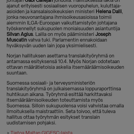
johtajan
Gabi Callejan
johdolla. Hallituksessa lakia on
ajanut erityisesti sosiaalisen vuoropuhelun, kuluttaja-
asioiden ja kansalaisoikeuksien ministeri
Helena Dalli
,
jonka neuvonantajana ihmisoikeusasioissa toimii
aiemmin ILGA-Euroopan vaikuttamistyön johtajana
työskennellyt sukupuolen moniaisuuden asiantuntija
Silvan Agius
. Lailla on myös pääministeri
Joseph
Muscatin
vahva tuki. Parlamentin ennakoidaan
hyväksyvän uuden lain jopa yksimielisesti.
Norjan hallituksen asettama translakityöryhmä on
antamassa esityksensä 10.4. Myös Norjan odotetaan
ottavan määrätietoisia askelia itsemääräämisoikeuden
suuntaan.
Suomessa sosiaali- ja terveysministeriön
translakityöryhmä on julkaisemassa loppuraporttinsa
huhtikuun aikana. Työryhmä esittää harkittavaksi
itsemääräämisoikeuden toteuttamista myös
Suomessa. Silloin sukupuolensa voisi vahvistaa omalla
ilmoituksella maistraattiin. Seta toivoo, että tuleva
hallitus ottaa työryhmän esitykset translain
uudistamisen pohjaksi.
>
Tietoa Maltan GIGESC-laista