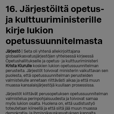
16. Järjestöiltä opetus-
ja kulttuuriministerille
kirje lukion
opetussuunnitelmasta
Järjestö
| Seta oli yhtenä allekirjoittajana
globaalikasvatusjärjestöjen yhteisessä kirjeessä
Opetushallitukselle ja opetus- ja kulttuuriministeri
Krista Kiurulle
koskien lukion opetussuunnitelman
perusteita. Järjestöt toivovat ministerin vaikuttavan sen
puolesta, että opetussuunnitelman perusteiden
valmistelulle annetaan riittävästi aikaa ja että muun
muassa kansalaisjärjestöjä kuullaan prosessissa.
Järjestöt kiittävät perusopetuksen opetussuunnitelman
valmistelua perinpohjaisuudesta ja toivovat samaa
myös lukion osalta. Huolena on, että uudistustyö
toteutetaan kiireellä ja että siitä jää muun muassa
demokratia- ja ihmisoikeuskasvatuksen kannalta