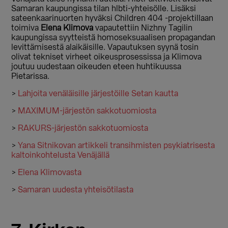
Samaran kaupungissa tilan hlbti-yhteisölle. Lisäksi
sateenkaarinuorten hyväksi Children 404 -projektillaan
toimiva
Elena Klimova
vapautettiin Nizhny Tagilin
kaupungissa syytteistä homoseksuaalisen propagandan
levittämisestä alaikäisille. Vapautuksen syynä tosin
olivat tekniset virheet oikeusprosessissa ja Klimova
joutuu uudestaan oikeuden eteen huhtikuussa
Pietarissa.
>
Lahjoita venäläisille järjestöille Setan kautta
>
MAXIMUM-järjestön sakkotuomiosta
>
RAKURS-järjestön sakkotuomiosta
>
Yana Sitnikovan artikkeli transihmisten psykiatrisesta
kaltoinkohtelusta Venäjällä
>
Elena Klimovasta
>
Samaran uudesta yhteisötilasta