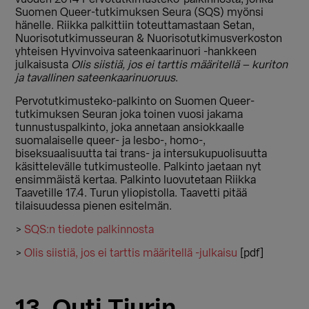
Suomen Queer-tutkimuksen Seura (SQS) myönsi
hänelle. Riikka palkittiin toteuttamastaan Setan,
Nuorisotutkimusseuran & Nuorisotutkimusverkoston
yhteisen Hyvinvoiva sateenkaarinuori -hankkeen
julkaisusta
Olis siistiä, jos ei tarttis määritellä – kuriton
ja tavallinen sateenkaarinuoruus
.
Pervotutkimusteko-palkinto on Suomen Queer-
tutkimuksen Seuran joka toinen vuosi jakama
tunnustuspalkinto, joka annetaan ansiokkaalle
suomalaiselle queer- ja lesbo-, homo-,
biseksuaalisuutta tai trans- ja intersukupuolisuutta
käsittelevälle tutkimusteolle. Palkinto jaetaan nyt
ensimmäistä kertaa. Palkinto luovutetaan Riikka
Taavetille 17.4. Turun yliopistolla. Taavetti pitää
tilaisuudessa pienen esitelmän.
>
SQS:n tiedote palkinnosta
>
Olis siistiä, jos ei tarttis määritellä -julkaisu
[pdf]
13. Outi Tjurin