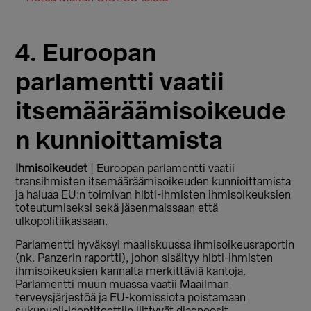
4. Euroopan
parlamentti vaatii
itsemääräämisoikeude
n kunnioittamista
Ihmisoikeudet
| Euroopan parlamentti vaatii
transihmisten itsemääräämisoikeuden kunnioittamista
ja haluaa EU:n toimivan hlbti-ihmisten ihmisoikeuksien
toteutumiseksi sekä jäsenmaissaan että
ulkopolitiikassaan.
Parlamentti hyväksyi maaliskuussa ihmisoikeusraportin
(nk. Panzerin raportti), johon sisältyy hlbti-ihmisten
ihmisoikeuksien kannalta merkittäviä kantoja.
Parlamentti muun muassa vaatii Maailman
terveysjärjestöä ja EU-komissiota poistamaan