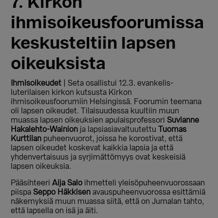
7. Kirkon
ihmisoikeusfoorumissa
keskusteltiin lapsen
oikeuksista
Ihmisoikeudet
| Seta osallistui 12.3. evankelis-
luterilaisen kirkon kutsusta Kirkon
ihmisoikeusfoorumiin Helsingissä. Foorumin teemana
oli lapsen oikeudet. Tilaisuudessa kuultiin muun
muassa lapsen oikeuksien apulaisprofessori
Suvianne
Hakalehto-Wainion
ja lapsiasiavaltuutettu
Tuomas
Kurttilan
puheenvuorot, joissa he korostivat, että
lapsen oikeudet koskevat kaikkia lapsia ja että
yhdenvertaisuus ja syrjimättömyys ovat keskeisiä
lapsen oikeuksia.
Pääsihteeri
Aija Salo
ihmetteli yleisöpuheenvuorossaan
piispa
Seppo Häkkisen
avauspuheenvuorossa esittämiä
näkemyksiä muun muassa siitä, että on Jumalan tahto,
että lapsella on isä ja äiti.