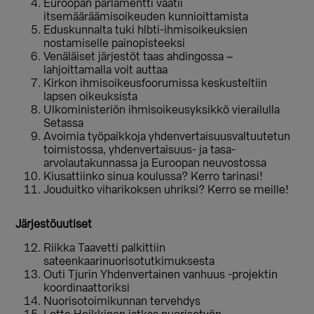
Euroopan parlamentti vaatii
itsemääräämisoikeuden kunnioittamista
Eduskunnalta tuki hlbti-ihmisoikeuksien
nostamiselle painopisteeksi
Venäläiset järjestöt taas ahdingossa –
lahjoittamalla voit auttaa
Kirkon ihmisoikeusfoorumissa keskusteltiin
lapsen oikeuksista
Ulkoministeriön ihmisoikeusyksikkö vierailulla
Setassa
Avoimia työpaikkoja yhdenvertaisuusvaltuutetun
toimistossa, yhdenvertaisuus- ja tasa-
arvolautakunnassa ja Euroopan neuvostossa
Kiusattiinko sinua koulussa? Kerro tarinasi!
Jouduitko viharikoksen uhriksi? Kerro se meille!
Järjestöuutiset
Riikka Taavetti palkittiin
sateenkaarinuorisotutkimuksesta
Outi Tjurin Yhdenvertainen vanhuus -projektin
koordinaattoriksi
Nuorisotoimikunnan tervehdys