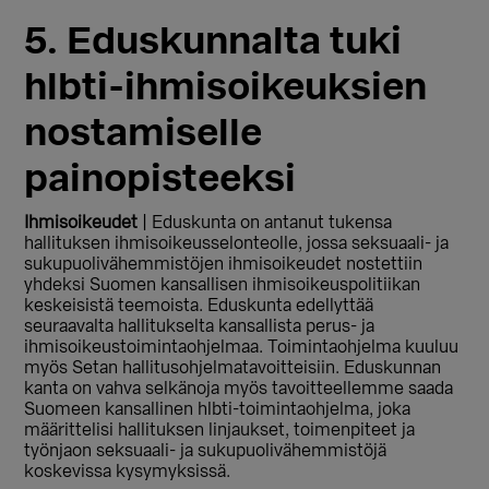
5. Eduskunnalta tuki
hlbti-ihmisoikeuksien
nostamiselle
painopisteeksi
Ihmisoikeudet
| Eduskunta on antanut tukensa
hallituksen ihmisoikeusselonteolle, jossa seksuaali- ja
sukupuolivähemmistöjen ihmisoikeudet nostettiin
yhdeksi Suomen kansallisen ihmisoikeuspolitiikan
keskeisistä teemoista. Eduskunta edellyttää
seuraavalta hallitukselta kansallista perus- ja
ihmisoikeustoimintaohjelmaa. Toimintaohjelma kuuluu
myös Setan hallitusohjelmatavoitteisiin. Eduskunnan
kanta on vahva selkänoja myös tavoitteellemme saada
Suomeen kansallinen hlbti-toimintaohjelma, joka
määrittelisi hallituksen linjaukset, toimenpiteet ja
työnjaon seksuaali- ja sukupuolivähemmistöjä
koskevissa kysymyksissä.