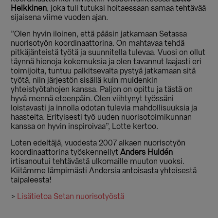
Heikkinen
, joka tuli tutuksi hoitaessaan samaa tehtävää
sijaisena viime vuoden ajan.
”Olen hyvin iloinen, että pääsin jatkamaan Setassa
nuorisotyön koordinaattorina. On mahtavaa tehdä
pitkäjänteistä työtä ja suunnitella tulevaa. Vuosi on ollut
täynnä hienoja kokemuksia ja olen tavannut laajasti eri
toimijoita, tuntuu palkitsevalta pystyä jatkamaan sitä
työtä, niin järjestön sisällä kuin muidenkin
yhteistyötahojen kanssa. Paljon on opittu ja tästä on
hyvä mennä eteenpäin. Olen viihtynyt työssäni
loistavasti ja innolla odotan tulevia mahdollisuuksia ja
haasteita. Erityisesti työ uuden nuorisotoimikunnan
kanssa on hyvin inspiroivaa”, Lotte kertoo.
Loten edeltäjä, vuodesta 2007 alkaen nuorisotyön
koordinaattorina työskennellyt
Anders Huldén
irtisanoutui tehtävästä ulkomaille muuton vuoksi.
Kiitämme lämpimästi Andersia antoisasta yhteisestä
taipaleesta!
>
Lisätietoa Setan nuorisotyöstä