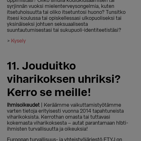
oppimistasi? Oliko sinulla koulukiusaamisen tai
syrjinnän vuoksi mielenterveysongelmia, kuten
itsetuhoisuutta tai oliko itsetuntosi huono? Tunsitko
itsesi koulussa tai opiskellessasi ulkopuoliseksi tai
yksinäiseksi johtuen seksuaalisesta
suuntautumisestasi tai sukupuoli-identiteetistäsi?
>
Kysely
11. Jouduitko
viharikoksen uhriksi?
Kerro se meille!
Ihmisoikeudet
| Keräämme vaikuttamistyötämme
varten tietoja erityisesti vuonna 2014 tapahtuneista
viharikoksista. Kerrothan omasta tai tuttavasi
kokemasta viharikoksesta – autat parantamaan hlbti-
ihmisten turvallisuutta ja oikeuksia!
Euroopan turvallisuus- ja yhteistyöjärjestö ETYJ on