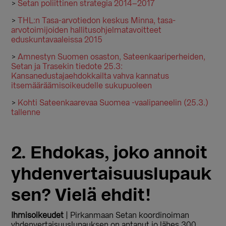
>
Setan poliittinen strategia 2014–2017
>
THL:n Tasa-arvotiedon keskus Minna, tasa-
arvotoimijoiden hallitusohjelmatavoitteet
eduskuntavaaleissa 2015
>
Amnestyn Suomen osaston, Sateenkaariperheiden,
Setan ja Trasekin tiedote 25.3:
Kansanedustajaehdokkailta vahva kannatus
itsemääräämisoikeudelle sukupuoleen
>
Kohti Sateenkaarevaa Suomea -vaalipaneelin (25.3.)
tallenne
2. Ehdokas, joko annoit
yhdenvertaisuuslupauk
sen? Vielä ehdit!
Ihmisoikeudet
| Pirkanmaan Setan koordinoiman
yhdenvertaisuuslupauksen on antanut jo lähes 300