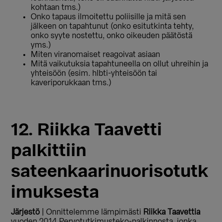
kohtaan tms.)
Onko tapaus ilmoitettu poliisille ja mitä sen
jälkeen on tapahtunut (onko esitutkinta tehty,
onko syyte nostettu, onko oikeuden päätöstä
yms.)
Miten viranomaiset reagoivat asiaan
Mitä vaikutuksia tapahtuneella on ollut uhreihin ja
yhteisöön (esim. hlbti-yhteisöön tai
kaveriporukkaan tms.)
12. Riikka Taavetti
palkittiin
sateenkaarinuorisotutk
imuksesta
Järjestö
| Onnittelemme lämpimästi
Riikka Taavettia
vuoden 2014 Pervotutkimusteko-palkinnosta, jonka