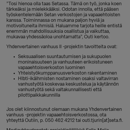
”Tosi hienoa olla taas Setassa. Tämä on työ, jonka koen
tärkeäksi ja mielekkääksi. Odotan innolla, että pääsen
työskentelemään Setan verkostojen ja vapaaehtoisten
kanssa. Toiminnassa on mukana paljon hyviä ja
motivoituneita ihmisiä. Haluamme tarjota heille entistä
enemmän mahdollisuuksia osallistua ja vaikuttaa,
mukavaa yhdessäoloa unohtamatta”, Outi kertoo.
Yhdenvertainen vanhuus II -projektin tavoitteita ovat:
Seksuaalisen suuntautumisen ja sukupuolen
moninaisuuteen ja vanhuuteen erikoistuneen
vapaaehtoisverkoston luominen
Yhteistyökumppanuusverkoston rakentaminen
Hlbti-ikäihmisten nostaminen osaksi valtavirran
vanhustyötä koskevaa keskustelua ja käytännön
vanhustyötä sekä valtakunnallisesti että
pilottipaikkakunnilla
Jos olet kiinnostunut olemaan mukana Yhdenvertainen
vanhuus -projektin vapaaehtoisverkostossa, ota
yhteyttä Outiin, p. 050 462 4212 tai outi.tjurin[at]seta.fi.