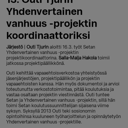
Yhdenvertainen
vanhuus -projektin
koordinaattoriksi
Järjestö
|
Outi Tjurin
aloitti 16.3. työt Setan
Yhdenvertainen vanhuus -projektin
projektikoordinaattorina.
Salla-Maija Hakola
toimii
jatkossa projektipäällikkönä.
Outi kehittää vapaaehtoisverkostoa yhteistyössä
jäsenjärjestöjen, projektipäällikön ja projektin
vapaaehtoisten kanssa. Hän myös dokumentoi ja arvioi
toteutunutta verkostotoimintaa, pitää koulutuksia ja
vastaa osaltaan projektin viestinnästä. Outi tuntee
Setan ja Yhdenvertainen vanhuus -projektin, sillä hän
toimi Setan koulutussuunnittelijan sijaisena viime
syksyn. Syksyllä 2013 Outi teki sosionomin
opintoihinsa kuuluneen työharjoittelun ja opinnäytetyön
Yhdenvertainen vanhuus -projektille.