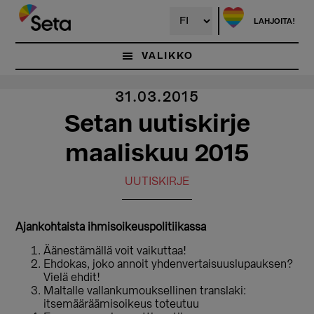
Hyppää
pääsisältöön
LAHJOITA!
VALIKKO
31.03.2015
Setan uutiskirje
maaliskuu 2015
UUTISKIRJE
Ajankohtaista ihmisoikeuspolitiikassa
Äänestämällä voit vaikuttaa!
Ehdokas, joko annoit yhdenvertaisuuslupauksen?
Vielä ehdit!
Maltalle vallankumouksellinen translaki:
itsemääräämisoikeus toteutuu