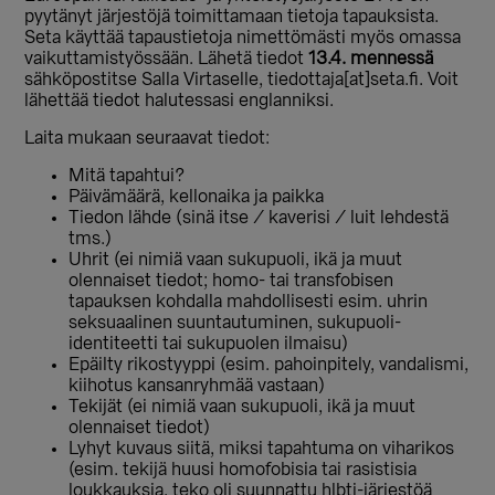
pyytänyt järjestöjä toimittamaan tietoja tapauksista.
Seta käyttää tapaustietoja nimettömästi myös omassa
vaikuttamistyössään. Lähetä tiedot
13.4. mennessä
sähköpostitse Salla Virtaselle, tiedottaja[at]seta.fi. Voit
lähettää tiedot halutessasi englanniksi.
Laita mukaan seuraavat tiedot:
Mitä tapahtui?
Päivämäärä, kellonaika ja paikka
Tiedon lähde (sinä itse / kaverisi / luit lehdestä
tms.)
Uhrit (ei nimiä vaan sukupuoli, ikä ja muut
olennaiset tiedot; homo- tai transfobisen
tapauksen kohdalla mahdollisesti esim. uhrin
seksuaalinen suuntautuminen, sukupuoli-
identiteetti tai sukupuolen ilmaisu)
Epäilty rikostyyppi (esim. pahoinpitely, vandalismi,
kiihotus kansanryhmää vastaan)
Tekijät (ei nimiä vaan sukupuoli, ikä ja muut
olennaiset tiedot)
Lyhyt kuvaus siitä, miksi tapahtuma on viharikos
(esim. tekijä huusi homofobisia tai rasistisia
loukkauksia, teko oli suunnattu hlbti-järjestöä