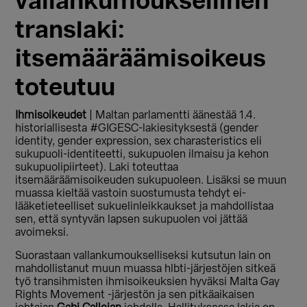
vallankumouksellinen
translaki:
itsemääräämisoikeus
toteutuu
Ihmisoikeudet
| Maltan parlamentti äänestää 1.4.
historiallisesta #GIGESC-lakiesityksestä (gender
identity, gender expression, sex charasteristics eli
sukupuoli-identiteetti, sukupuolen ilmaisu ja kehon
sukupuolipiirteet). Laki toteuttaa
itsemääräämisoikeuden sukupuoleen. Lisäksi se muun
muassa kieltää vastoin suostumusta tehdyt ei-
lääketieteelliset sukuelinleikkaukset ja mahdollistaa
sen, että syntyvän lapsen sukupuolen voi jättää
avoimeksi.
Suorastaan vallankumoukselliseksi kutsutun lain on
mahdollistanut muun muassa hlbti-järjestöjen sitkeä
työ transihmisten ihmisoikeuksien hyväksi Malta Gay
Rights Movement -järjestön ja sen pitkäaikaisen