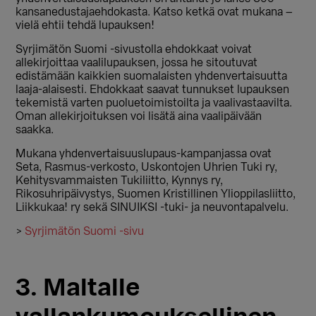
kansanedustajaehdokasta. Katso ketkä ovat mukana –
vielä ehtii tehdä lupauksen!
Syrjimätön Suomi -sivustolla ehdokkaat voivat
allekirjoittaa vaalilupauksen, jossa he sitoutuvat
edistämään kaikkien suomalaisten yhdenvertaisuutta
laaja-alaisesti. Ehdokkaat saavat tunnukset lupauksen
tekemistä varten puoluetoimistoilta ja vaalivastaavilta.
Oman allekirjoituksen voi lisätä aina vaalipäivään
saakka.
Mukana yhdenvertaisuuslupaus-kampanjassa ovat
Seta, Rasmus-verkosto, Uskontojen Uhrien Tuki ry,
Kehitysvammaisten Tukiliitto, Kynnys ry,
Rikosuhripäivystys, Suomen Kristillinen Ylioppilasliitto,
Liikkukaa! ry sekä SINUIKSI -tuki- ja neuvontapalvelu.
>
Syrjimätön Suomi -sivu
3. Maltalle