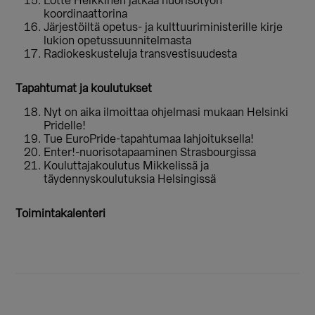
Lotte Heikkinen jatkaa nuorisotyön
koordinaattorina
Järjestöiltä opetus- ja kulttuuriministerille kirje
lukion opetussuunnitelmasta
Radiokeskusteluja transvestisuudesta
Tapahtumat ja koulutukset
Nyt on aika ilmoittaa ohjelmasi mukaan Helsinki
Pridelle!
Tue EuroPride-tapahtumaa lahjoituksella!
Enter!-nuorisotapaaminen Strasbourgissa
Kouluttajakoulutus Mikkelissä ja
täydennyskoulutuksia Helsingissä
Toimintakalenteri