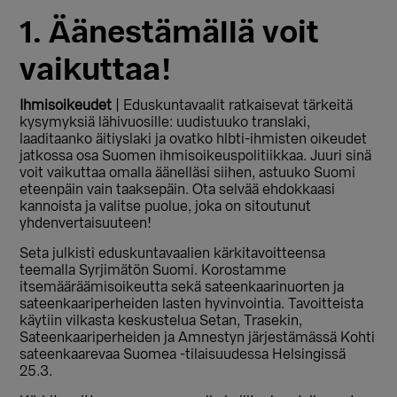
1. Äänestämällä voit
vaikuttaa!
Ihmisoikeudet
| Eduskuntavaalit ratkaisevat tärkeitä
kysymyksiä lähivuosille: uudistuuko translaki,
laaditaanko äitiyslaki ja ovatko hlbti-ihmisten oikeudet
jatkossa osa Suomen ihmisoikeuspolitiikkaa. Juuri sinä
voit vaikuttaa omalla äänelläsi siihen, astuuko Suomi
eteenpäin vain taaksepäin. Ota selvää ehdokkaasi
kannoista ja valitse puolue, joka on sitoutunut
yhdenvertaisuuteen!
Seta julkisti eduskuntavaalien kärkitavoitteensa
teemalla Syrjimätön Suomi. Korostamme
itsemääräämisoikeutta sekä sateenkaarinuorten ja
sateenkaariperheiden lasten hyvinvointia. Tavoitteista
käytiin vilkasta keskustelua Setan, Trasekin,
Sateenkaariperheiden ja Amnestyn järjestämässä Kohti
sateenkaarevaa Suomea -tilaisuudessa Helsingissä
25.3.