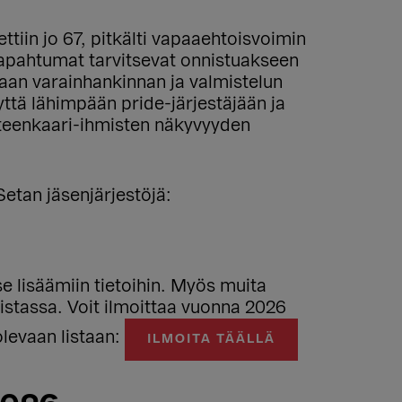
tiin jo 67, pitkälti vapaaehtoisvoimin
-tapahtumat tarvitsevat onnistuakseen
itaan varainhankinnan ja valmistelun
ttä lähimpään pride-järjestäjään ja
ateenkaari-ihmisten näkyvyyden
Setan jäsenjärjestöjä:
tse lisäämiin tietoihin. Myös muita
 listassa. Voit ilmoittaa vuonna 2026
olevaan listaan:
ILMOITA TÄÄLLÄ