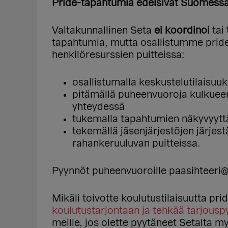
Pride-tapahtumia edelsivät Suomessa
Valtakunnallinen Seta
ei koordinoi
tai
tapahtumia, mutta osallistumme pride
henkilöresurssien puitteissa:
osallistumalla keskustelutilaisuuk
pitämällä puheenvuoroja kulkuee
yhteydessä
tukemalla tapahtumien näkyvyyttä
tekemällä jäsenjärjestöjen järjes
rahankeruuluvan puitteissa.
Pyynnöt puheenvuoroille paasihteeri@set
Mikäli toivotte koulutustilaisuutta pr
koulutustarjontaan ja tehkää tarjouspy
meille, jos olette pyytäneet Setalta 