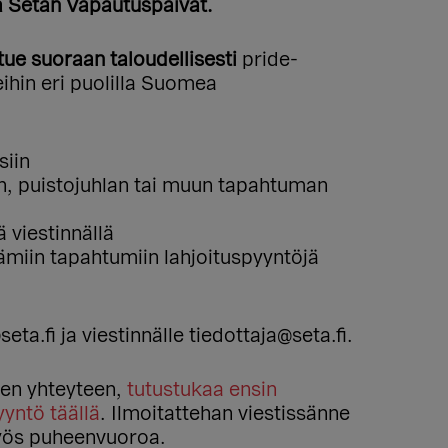
 Setan Vapautuspäivät.
tue suoraan taloudellisesti
pride-
ihin eri puolilla Suomea
siin
n, puistojuhlan tai muun tapahtuman
 viestinnällä
tämiin tapahtumiin lahjoituspyyntöjä
a.fi ja viestinnälle tiedottaja@seta.fi.
iden yhteyteen,
tutustukaa ensin
yntö täällä
. Ilmoitattehan viestissänne
myös puheenvuoroa.