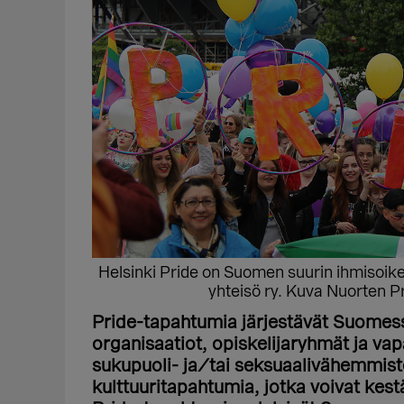
Helsinki Pride on Suomen suurin ihmisoikeu
yhteisö ry. Kuva Nuorten Pr
Pride-tapahtumia järjestävät Suomessa
organisaatiot, opiskelijaryhmät ja va
sukupuoli- ja/tai seksuaalivähemmist
kulttuuritapahtumia, jotka voivat kest