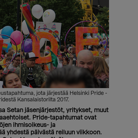
stapahtuma, jota järjestää Helsinki Pride -
idestä Kansalaistorilta 2017.
 Setan jäsenjärjestöt, yritykset, muut
paaehtoiset. Pride-tapahtumat ovat
öjen ihmisoikeus- ja
ää yhdestä päivästä reiluun viikkoon.