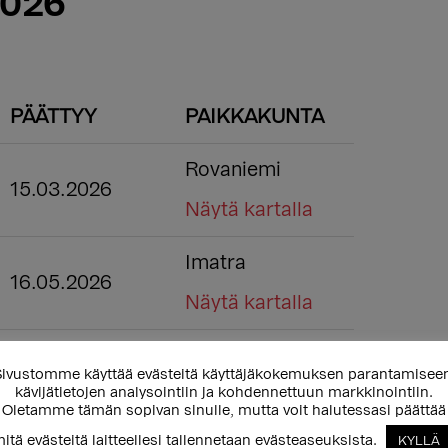
2026
PÄÄTTYY
PAIKKAKUNTA
Rovaniemi
15.03.2026
Näytä kartalla
Imatra
16.05.2026
Näytä kartalla
Lahti
24.05.2026
ivustomme käyttää evästeitä käyttäjäkokemuksen parantamisee
kävijätietojen analysointiin ja kohdennettuun markkinointiin.
Näytä kartalla
Oletamme tämän sopivan sinulle, mutta voit halutessasi päättää
itä evästeitä laitteellesi tallennetaan evästeaseuksista.
KYLLÄ