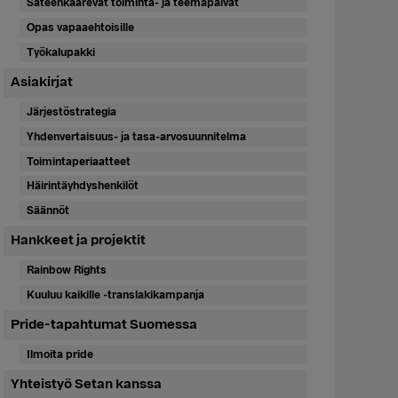
Sateenkaarevat toiminta- ja teemapäivät
Opas vapaaehtoisille
Työkalupakki
Asiakirjat
Järjestöstrategia
Yhdenvertaisuus- ja tasa-arvosuunnitelma
Toimintaperiaatteet
Häirintäyhdyshenkilöt
Säännöt
Hankkeet ja projektit
Rainbow Rights
Kuuluu kaikille -translakikampanja
Pride-tapahtumat Suomessa
Ilmoita pride
Yhteistyö Setan kanssa