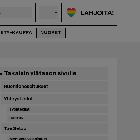
LAHJOITA!
SETA-KAUPPA
NUORET
Ensisijainen
Takaisin ylätason sivulle
◄
sivupalkki
Huomionosoitukset
Yhteystiedot
Työntekijät
Hallitus
Tue Setaa
Merkkipäivälahjoitus