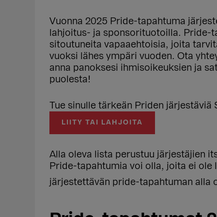
Vuonna 2025 Pride-tapahtuma järjestet
lahjoitus- ja sponsorituotoilla. Pride
sitoutuneita vapaaehtoisia, joita tarv
vuoksi lähes ympäri vuoden. Ota yhtey
anna panoksesi ihmisoikeuksien ja s
puolesta!
Tue sinulle tärkeän Priden järjestäviä 
LIITY TAI LAHJOITA
Alla oleva lista perustuu järjestäjien i
Pride-tapahtumia voi olla, joita ei ole
järjestettävän pride-tapahtuman alla 