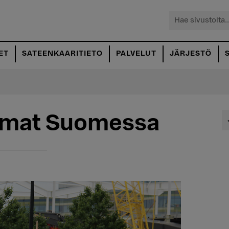
Hae
sivustolta...
ET
SATEENKAARITIETO
PALVELUT
JÄRJESTÖ
umat Suomessa