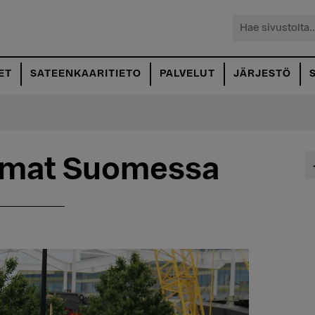
Hae
sivustolta...
ET
SATEENKAARITIETO
PALVELUT
JÄRJESTÖ
umat Suomessa