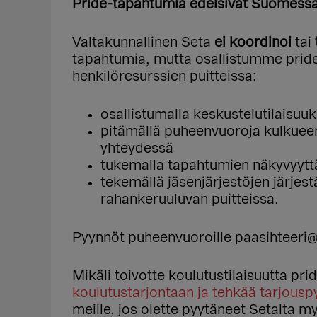
Pride-tapahtumia edelsivät Suomessa
Valtakunnallinen Seta
ei koordinoi
tai
tapahtumia, mutta osallistumme pride
henkilöresurssien puitteissa:
osallistumalla keskustelutilaisuuk
pitämällä puheenvuoroja kulkuee
yhteydessä
tukemalla tapahtumien näkyvyyttä
tekemällä jäsenjärjestöjen järjes
rahankeruuluvan puitteissa.
Pyynnöt puheenvuoroille paasihteeri@set
Mikäli toivotte koulutustilaisuutta pr
koulutustarjontaan ja tehkää tarjouspy
meille, jos olette pyytäneet Setalta 