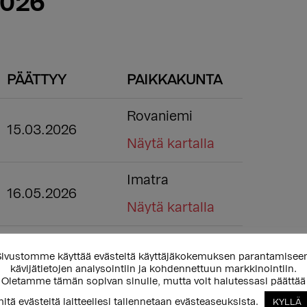
2026
PÄÄTTYY
PAIKKAKUNTA
Rovaniemi
15.03.2026
Näytä kartalla
Imatra
16.05.2026
Näytä kartalla
Lahti
24.05.2026
ivustomme käyttää evästeitä käyttäjäkokemuksen parantamisee
kävijätietojen analysointiin ja kohdennettuun markkinointiin.
Näytä kartalla
Oletamme tämän sopivan sinulle, mutta voit halutessasi päättää
itä evästeitä laitteellesi tallennetaan evästeaseuksista.
KYLLÄ