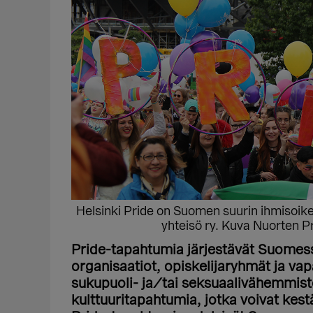
Helsinki Pride on Suomen suurin ihmisoikeu
yhteisö ry. Kuva Nuorten Pr
Pride-tapahtumia järjestävät Suomessa
organisaatiot, opiskelijaryhmät ja va
sukupuoli- ja/tai seksuaalivähemmist
kulttuuritapahtumia, jotka voivat kest