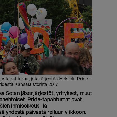
stapahtuma, jota järjestää Helsinki Pride -
idestä Kansalaistorilta 2017.
 Setan jäsenjärjestöt, yritykset, muut
paaehtoiset. Pride-tapahtumat ovat
öjen ihmisoikeus- ja
ää yhdestä päivästä reiluun viikkoon.