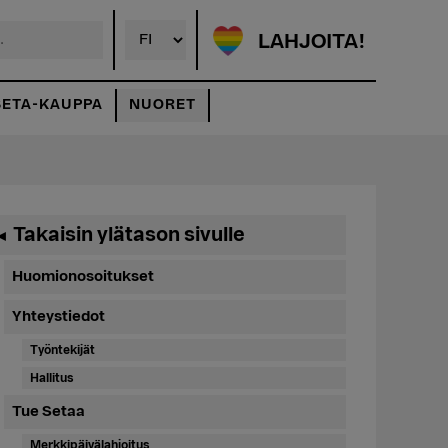
LAHJOITA!
SETA-KAUPPA
NUORET
Ensisijainen
Takaisin ylätason sivulle
◄
sivupalkki
Huomionosoitukset
Yhteystiedot
Työntekijät
Hallitus
Tue Setaa
Merkkipäivälahjoitus