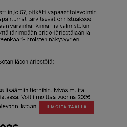
tiin jo 67, pitkälti vapaaehtoisvoimin
-tapahtumat tarvitsevat onnistuakseen
itaan varainhankinnan ja valmistelun
ttä lähimpään pride-järjestäjään ja
ateenkaari-ihmisten näkyvyyden
Setan jäsenjärjestöjä:
tse lisäämiin tietoihin. Myös muita
 listassa. Voit ilmoittaa vuonna 2026
olevaan listaan:
ILMOITA TÄÄLLÄ