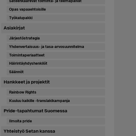
Sateenkaarevat toiminta- ja teemapäivät
Opas vapaaehtoisille
Työkalupakki
Asiakirjat
Järjestöstrategia
Yhdenvertaisuus- ja tasa-arvosuunnitelma
Toimintaperiaatteet
Häirintäyhdyshenkilöt
Säännöt
Hankkeet ja projektit
Rainbow Rights
Kuuluu kaikille -translakikampanja
Pride-tapahtumat Suomessa
Ilmoita pride
Yhteistyö Setan kanssa