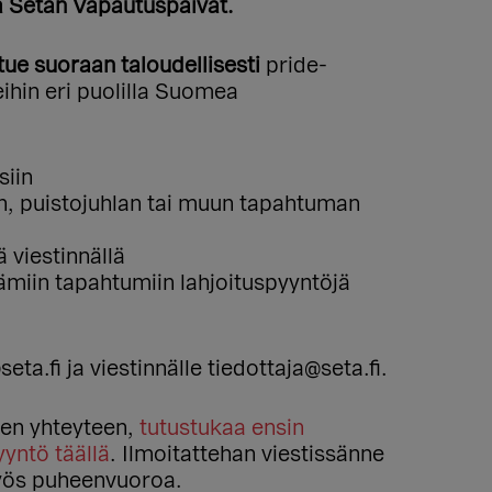
 Setan Vapautuspäivät.
tue suoraan taloudellisesti
pride-
ihin eri puolilla Suomea
siin
n, puistojuhlan tai muun tapahtuman
 viestinnällä
tämiin tapahtumiin lahjoituspyyntöjä
a.fi ja viestinnälle tiedottaja@seta.fi.
iden yhteyteen,
tutustukaa ensin
yntö täällä
. Ilmoitattehan viestissänne
myös puheenvuoroa.