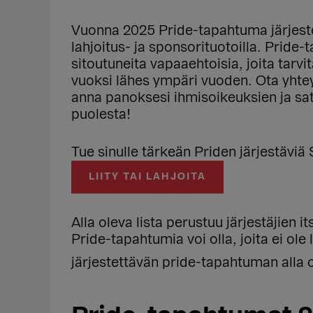
Vuonna 2025 Pride-tapahtuma järjestet
lahjoitus- ja sponsorituotoilla. Pride
sitoutuneita vapaaehtoisia, joita tarv
vuoksi lähes ympäri vuoden. Ota yhtey
anna panoksesi ihmisoikeuksien ja s
puolesta!
Tue sinulle tärkeän Priden järjestäviä 
LIITY TAI LAHJOITA
Alla oleva lista perustuu järjestäjien i
Pride-tapahtumia voi olla, joita ei ole
järjestettävän pride-tapahtuman alla 