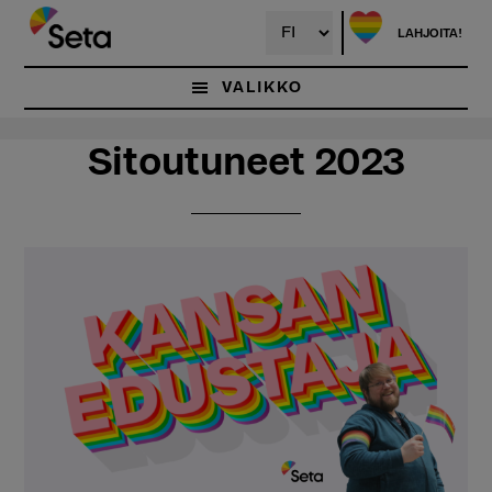
Hyppää
Hyppää
pääsisältöön
ensisijaiseen
LAHJOITA!
sivupalkkiin
VALIKKO
Sitoutuneet 2023