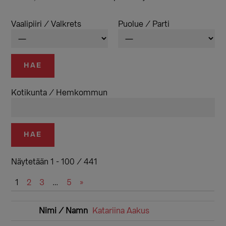
Vaalipiiri / Valkrets
Puolue / Parti
Kotikunta / Hemkommun
Näytetään 1 - 100 / 441
1
2
3
…
5
»
Lähetykset
Katariina Aakus