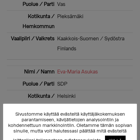
Vas
Pieksämäki
Kaakkois-Suomen / Sydöstra
Finlands
Eva-Maria Asukas
SDP
Helsinki
Sivustomme käyttää evästeitä käyttäjäkokemuksen
Helsingin / Helsingfors
parantamiseen, kävijätietojen analysointiin ja
kohdennettuun markkinointiin. Oletamme tämän sopivan
sinulle, mutta voit halutessasi päättää mitä evästeitä