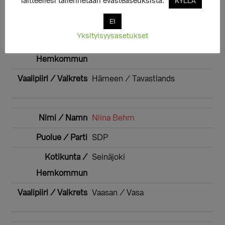
laitteellesi tallennetaan evästeaseuksista.
KYLLÄ
Venla Avelin
EI
Vihr
Yksityisyysasetukset
Orimattila
Hämeen / Tavastlands
Niina Behm
SDP
Seinäjoki
Vaasan / Vasa