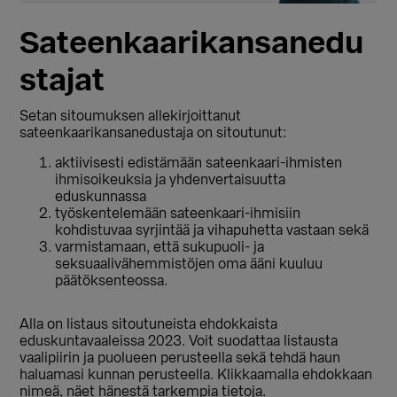
Sateenkaarikansanedu
stajat
Setan sitoumuksen allekirjoittanut
sateenkaarikansanedustaja on sitoutunut:
aktiivisesti edistämään sateenkaari-ihmisten
ihmisoikeuksia ja yhdenvertaisuutta
eduskunnassa
työskentelemään sateenkaari-ihmisiin
kohdistuvaa syrjintää ja vihapuhetta vastaan sekä
varmistamaan, että sukupuoli- ja
seksuaalivähemmistöjen oma ääni kuuluu
päätöksenteossa.
Alla on listaus sitoutuneista ehdokkaista
eduskuntavaaleissa 2023. Voit suodattaa listausta
vaalipiirin ja puolueen perusteella sekä tehdä haun
haluamasi kunnan perusteella. Klikkaamalla ehdokkaan
nimeä, näet hänestä tarkempia tietoja.