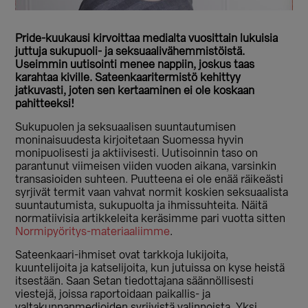
Pride-kuukausi kirvoittaa medialta vuosittain lukuisia
juttuja sukupuoli- ja seksuaalivähemmistöistä.
Useimmin uutisointi menee nappiin, joskus taas
karahtaa kiville. Sateenkaaritermistö kehittyy
jatkuvasti, joten sen kertaaminen ei ole koskaan
pahitteeksi!
Sukupuolen ja seksuaalisen suuntautumisen
moninaisuudesta kirjoitetaan Suomessa hyvin
monipuolisesti ja aktiivisesti. Uutisoinnin taso on
parantunut viimeisen viiden vuoden aikana, varsinkin
transasioiden suhteen. Puutteena ei ole enää räikeästi
syrjivät termit vaan vahvat normit koskien seksuaalista
suuntautumista, sukupuolta ja ihmissuhteita. Näitä
normatiivisia artikkeleita keräsimme pari vuotta sitten
Normipyöritys-materiaaliimme
.
Sateenkaari-ihmiset ovat tarkkoja lukijoita,
kuuntelijoita ja katselijoita, kun jutuissa on kyse heistä
itsestään. Saan Setan tiedottajana säännöllisesti
viestejä, joissa raportoidaan paikallis- ja
valtakunnanmedioiden syrjivistä valinnoista. Yksi