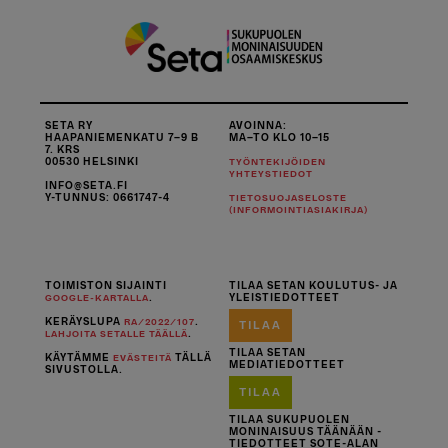
SETA RY
AVOINNA:
HAAPANIEMENKATU 7–9 B
MA–TO KLO 10–15
7. KRS
00530 HELSINKI
TYÖNTEKIJÖIDEN
YHTEYSTIEDOT
INFO@SETA.FI
Y-TUNNUS: 0661747-4
TIETOSUOJASELOSTE
(INFORMOINTIASIAKIRJA)
TOIMISTON SIJAINTI
TILAA SETAN KOULUTUS- JA
.
YLEISTIEDOTTEET
GOOGLE-KARTALLA
KERÄYSLUPA
.
RA/2022/107
TILAA
.
LAHJOITA SETALLE TÄÄLLÄ
TILAA SETAN
KÄYTÄMME
TÄLLÄ
EVÄSTEITÄ
MEDIATIEDOTTEET
SIVUSTOLLA.
TILAA
TILAA SUKUPUOLEN
MONINAISUUS TÄÄNÄÄN -
TIEDOTTEET SOTE-ALAN