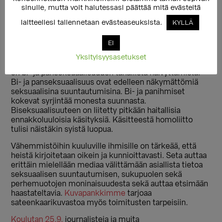
sinulle, mutta voit halutessasi päättää mitä evästeitä
kaksi biseksuaalia? Avioliittolaissa ei puhuta avioliiton
solmivien seksuaalisesta suuntautumisesta. Miksi
laitteellesi tallennetaan evästeaseuksista.
KYLLÄ
sitten mediassa pitäisi? Perusteluksi ei käy se, että
jokin muukin media sitä käyttää tai että se on lyhyt ja
EI
napakka.
Yksityisyysasetukset
Homoliitto-sanan käyttäminen on ongelma, koska se
on bi- ja panseksuaalisuuden tahallista häivyttämistä.
Bi- ja panseksuaalisuus ovat edelleen näkymättömiä
seksuaalisina suuntautumisina. Bi- ja panihmiset
kokevat syrjintää monesta suunnasta.
Biseksuaalisuuteen on liitetty pitkään haitallisia
ennakkoluuloisia käsityksiä. Käsitteestä homoliitto
tulisi näistäkin syistä luopua.
Vähemmistöihin kuuluville ihmisille on tärkeää, että
heistä kirjoitetaan oikein ja kunnioittavasti. Seta auttaa
erittäin mielellään mediaa välittämään asiallista tietoa
seksuaalisen suuntautumisen, sukupuolen sekä
perhemuotojen moninaisuudesta sekä auttaa etsimään
haastateltavia.
Kuvapankkimme
tarjoaa
sateenkaarikuvastoa myös toimitusten tarpeisiin.
Koulutan 25.9.
journalisteja ja muita