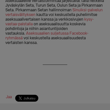
Aseksuaaleille vertaistoimintaa järjestävät tällä hetkellä
Jyväskylän Seta, Turun Seta, Oulun Seta ja Pirkanmaan
Seta. Pirkanmaan Setan hallinnoiman
Sinuiksi-palvelun
vertaisvälityksen
kautta voi keskustella puhelimitse
aseksuaalivertaisen kanssa ja verkkosivujen
kysy-
vastaa-palstalla
on aseksuaalisuutta koskevia
pohdintoja ja niihin asiantuntijoiden
vastauksia.
Aseksuaalien suljetussa Facebook-
ryhmässä
voi keskustella aseksuaalisuudesta
vertaisten kanssa.
Jaa