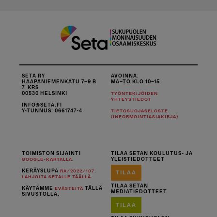
SETA RY
AVOINNA:
HAAPANIEMENKATU 7–9 B
MA–TO KLO 10–15
7. KRS
00530 HELSINKI
TYÖNTEKIJÖIDEN
YHTEYSTIEDOT
INFO@SETA.FI
Y-TUNNUS: 0661747-4
TIETOSUOJASELOSTE
(INFORMOINTIASIAKIRJA)
TOIMISTON SIJAINTI
TILAA SETAN KOULUTUS- JA
.
YLEISTIEDOTTEET
GOOGLE-KARTALLA
KERÄYSLUPA
.
RA/2022/107
TILAA
.
LAHJOITA SETALLE TÄÄLLÄ
TILAA SETAN
KÄYTÄMME
TÄLLÄ
EVÄSTEITÄ
MEDIATIEDOTTEET
SIVUSTOLLA.
TILAA