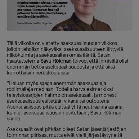
Tällä viikolla on vietetty aseksuaalisuuden viikkoa,
jolloin tehdään näkyväksi aseksuaalisuuteen liittyviä
näkökulmia ja aseksuaalien omaa ääntä. Setan
haastattelema
Savu Rökman
toivoo, että ihmisillä olisi
enemmän tietoa aseksuaalisuudesta ja että siitä
kerrottaisiin peruskouluissa.
”Haluan myös saada enemmän aseksuaaleja
roolimalleja mediaan. Todella harva esimerkiksi
televisiosarjojen hahmo on aseksuaali, ja monesti
aseksuaalisuus esitetään vikana tai outoutena.
Aseksuaalisuus pitää esittää yhtä neutraalina asiana,
kuin ei-aseksuaalisuuskin esitetään”, Savu Rökman
sanoo.
Aseksuaalit ovat pitkään olleet Setan jäsenjärjestöjen
toiminnan piirissä, mutta eivät vielä järjestäytyneitä